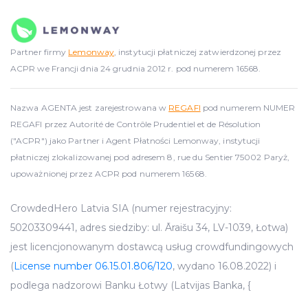
Partner firmy
Lemonway
, instytucji płatniczej zatwierdzonej przez
ACPR we Francji dnia 24 grudnia 2012 r. pod numerem 16568.
Nazwa AGENTA jest zarejestrowana w
REGAFI
pod numerem NUMER
REGAFI przez Autorité de Contrôle Prudentiel et de Résolution
("ACPR") jako Partner i Agent Płatności Lemonway, instytucji
płatniczej zlokalizowanej pod adresem 8, rue du Sentier 75002 Paryż,
upoważnionej przez ACPR pod numerem 16568.
CrowdedHero Latvia SIA (numer rejestracyjny:
50203309441, adres siedziby: ul. Āraišu 34, LV-1039, Łotwa)
jest licencjonowanym dostawcą usług crowdfundingowych
(
License number 06.15.01.806/120
, wydano 16.08.2022) i
podlega nadzorowi Banku Łotwy (Latvijas Banka, {