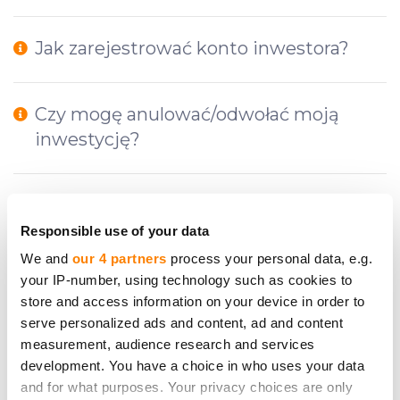
Jak zarejestrować konto inwestora?
Czy mogę anulować/odwołać moją
inwestycję?
Jakie opłaty muszę uiścić i na jakich
etapach inwestycji?
Responsible use of your data
We and
our 4 partners
process your personal data, e.g.
your IP-number, using technology such as cookies to
Czy CrowdedHero może doradzić mi, w
store and access information on your device in order to
co inwestować?
serve personalized ads and content, ad and content
measurement, audience research and services
development. You have a choice in who uses your data
Co to jest okres refleksji?
and for what purposes. Your privacy choices are only