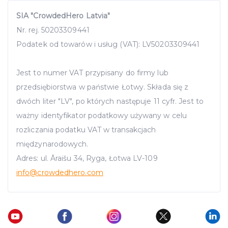
SIA "CrowdedHero Latvia"
Nr. rej. 50203309441
Podatek od towarów i usług (VAT): LV50203309441
Jest to numer VAT przypisany do firmy lub
przedsiębiorstwa w państwie Łotwy. Składa się z
dwóch liter "LV", po których następuje 11 cyfr. Jest to
ważny identyfikator podatkowy używany w celu
rozliczania podatku VAT w transakcjach
międzynarodowych.
Adres: ul. Āraišu 34, Ryga, Łotwa LV-109
info
@crowdedhero.com