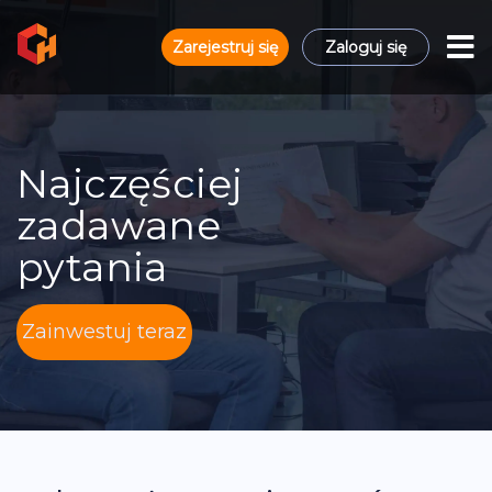
Zarejestruj się
Zaloguj się
Najczęściej
zadawane
pytania
Zainwestuj teraz