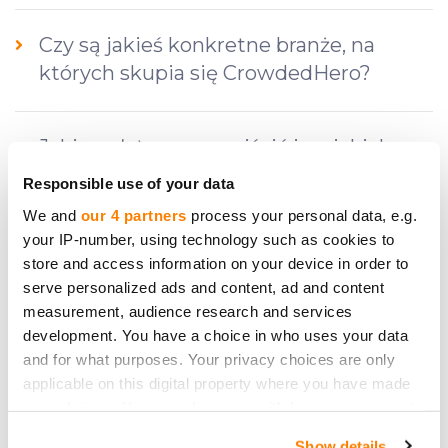
Czy są jakieś konkretne branże, na
których skupia się CrowdedHero?
Jakie opłaty muszę uiścić i na jakich
etapach inwestycji?
Responsible use of your data
We and
our 4 partners
process your personal data, e.g.
your IP-number, using technology such as cookies to
Co to jest okres refleksji?
store and access information on your device in order to
serve personalized ads and content, ad and content
measurement, audience research and services
Jak inwestować na CrowdedHero?
development. You have a choice in who uses your data
and for what purposes. Your privacy choices are only
applicable on this digital property where you have made
Jakie są zagrożenia?
your choices. You can change or withdraw your consent
any time from the Cookie Declaration or by clicking on
Show details