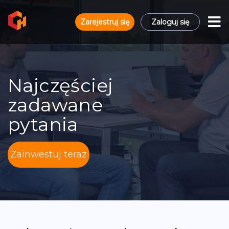
Zarejestruj się
Zaloguj się
Najczęściej
zadawane
pytania
Zainwestuj teraz