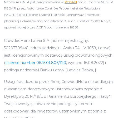
Nazwa AGENTA jest zarejestrowana w
REGAFI
pod numerem NUMER
REGAFI przez Autorité de Contrôle Prudentiel et de Résolution
("ACPR") jako Partner i Agent Płatności Lemonway, instytucji
płatniczej zlokalizowanej pod adresem 8, rue du Sentier 75002 Paryż,
upoważnionej przez ACPR pod numerem 16568.
CrowdedHero Latvia SIA (numer rejestracyjny:
50203309441, adres siedziby: ul. Āraišu 34, LV-1039, Łotwa)
jest licencjonowanym dostawcą usług crowdfundingowych
(
License number 06.15.01.806/120
, wydano 16.08.2022) i
podlega nadzorowi Banku Łotwy (Latvijas Banka, {
Usługi świadczone przez firmę CrowdedHero nie podlegają
gwarancjom depozytowym ustanowionym zgodnie z
Dyrektywą 2014/49/UE Parlamentu Europejskiego i Rady*.
Twoja inwestycja również nie podlega systemom
odszkodowań dla inwestorów ustanowionym zgodnie z