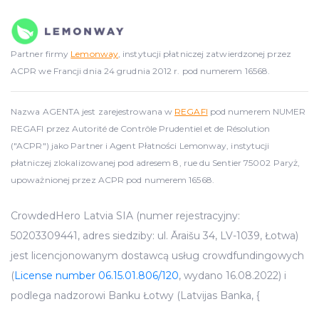
Partner firmy
Lemonway
, instytucji płatniczej zatwierdzonej przez
ACPR we Francji dnia 24 grudnia 2012 r. pod numerem 16568.
Nazwa AGENTA jest zarejestrowana w
REGAFI
pod numerem NUMER
REGAFI przez Autorité de Contrôle Prudentiel et de Résolution
("ACPR") jako Partner i Agent Płatności Lemonway, instytucji
płatniczej zlokalizowanej pod adresem 8, rue du Sentier 75002 Paryż,
upoważnionej przez ACPR pod numerem 16568.
CrowdedHero Latvia SIA (numer rejestracyjny:
50203309441, adres siedziby: ul. Āraišu 34, LV-1039, Łotwa)
jest licencjonowanym dostawcą usług crowdfundingowych
(
License number 06.15.01.806/120
, wydano 16.08.2022) i
podlega nadzorowi Banku Łotwy (Latvijas Banka, {