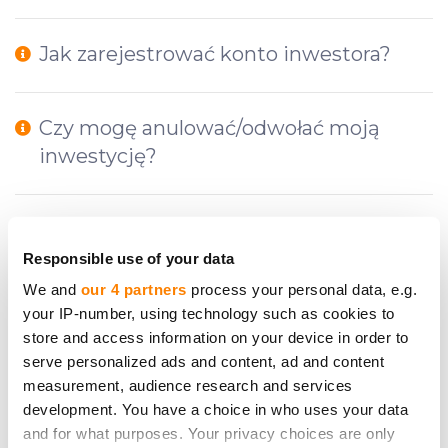
Jak zarejestrować konto inwestora?
Czy mogę anulować/odwołać moją
inwestycję?
Jakie opłaty muszę uiścić i na jakich
etapach inwestycji?
Responsible use of your data
We and
our 4 partners
process your personal data, e.g.
your IP-number, using technology such as cookies to
Czy CrowdedHero może doradzić mi, w
store and access information on your device in order to
co inwestować?
serve personalized ads and content, ad and content
measurement, audience research and services
development. You have a choice in who uses your data
Co to jest okres refleksji?
and for what purposes. Your privacy choices are only