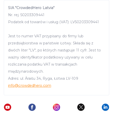
SIA "CrowdedHero Latvia"
Nr. rej. 50203309441
Podatek od towarów i usług (VAT): LV50203309441
Jest to numer VAT przypisany do firmy lub
przedsiębiorstwa w państwie Łotwy. Składa się z
dwóch liter "LV", po których następuje 11 cyfr. Jest to
ważny identyfikator podatkowy używany w celu
rozliczania podatku VAT w transakcjach
międzynarodowych.
Adres: ul. Āraišu 34, Ryga, Łotwa LV-109
info
@crowdedhero.com