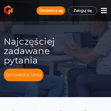
Zarejestruj się
Zaloguj się
Najczęściej
zadawane
pytania
Zainwestuj teraz