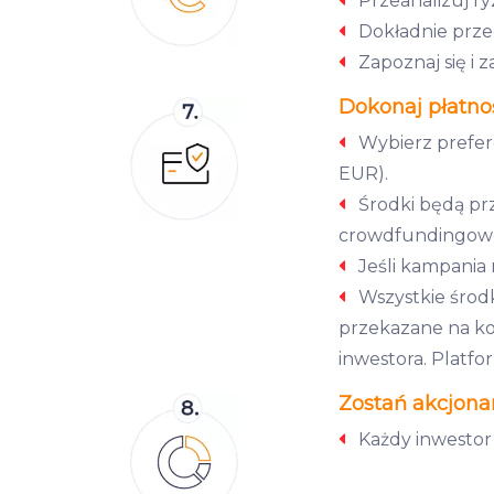
Przeanalizuj ry
Dokładnie przec
Zapoznaj się i 
Dokonaj płatno
Wybierz prefer
EUR).
Środki będą pr
crowdfundingowe
Jeśli kampania 
Wszystkie środk
przekazane na kon
inwestora. Platfo
Zostań akcjona
Każdy inwestor 