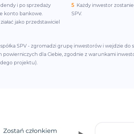
idendy i po sprzedaży
5
Każdy inwestor zostanie
oje konto bankowe.
SPV.
iałać jako przedstawiciel
łka SPV - zgromadzi grupę inwestorów i wejdzie do spó
h powierniczych dla Ciebie, zgodnie z warunkami inwe
dego projektu).