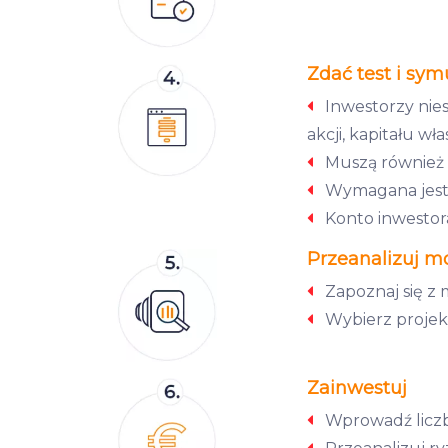
Zdać test i sym
Inwestorzy nies
akcji, kapitału w
Muszą również d
Wymagana jest 
Konto inwestora
Przeanalizuj m
Zapoznaj się z 
Wybierz projekt
Zainwestuj
Wprowadź liczbę