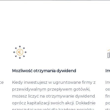
Mozliwość otrzymania dywidend
In
ce
Kiedy inwestujesz w ugruntowane firmy z
In
przewidywalnym przepływem gotówki,
os
możesz liczyć na otrzymywanie dywidend
fi
oprócz kapitalizacji swoich akcji. Dokładnie
po
przeczytaj warunki dla każdego projektu.
st