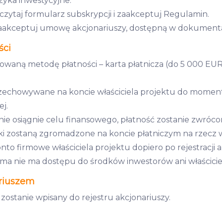
zyka inwestycyjne.
zytaj formularz subskrypcji i zaakceptuj Regulamin.
zaakceptuj umowę akcjonariuszy, dostępną w dokumentac
ści
owaną metodę płatności – karta płatnicza (do 5 000 EU
zechowywane na koncie właściciela projektu do mome
j.
nie osiągnie celu finansowego, płatność zostanie zwróco
i zostaną zgromadzone na koncie płatniczym na rzecz wł
to firmowe właściciela projektu dopiero po rejestracji
rma nie ma dostępu do środków inwestorów ani właścicie
riuszem
zostanie wpisany do rejestru akcjonariuszy.