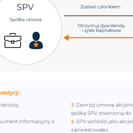
stycji :
ariuszy.
2
Zawrzyj umowę akcjonar
spółką SPV, stworzoną do k
kument informacyjny o
4
SPV wchodzi jako akcjon
zainwestowałeś.