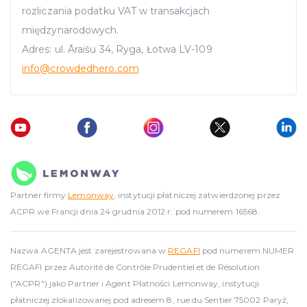
rozliczania podatku VAT w transakcjach
międzynarodowych.
Adres: ul. Āraišu 34, Ryga, Łotwa LV-109
info
@crowdedhero.com
Partner firmy
Lemonway
, instytucji płatniczej zatwierdzonej przez
ACPR we Francji dnia 24 grudnia 2012 r. pod numerem 16568.
Nazwa AGENTA jest zarejestrowana w
REGAFI
pod numerem NUMER
REGAFI przez Autorité de Contrôle Prudentiel et de Résolution
("ACPR") jako Partner i Agent Płatności Lemonway, instytucji
płatniczej zlokalizowanej pod adresem 8, rue du Sentier 75002 Paryż,