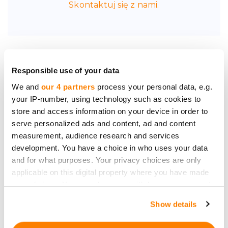
Skontaktuj się z nami.
Responsible use of your data
Bądź pierwszy, który
We and
our 4 partners
process your personal data, e.g.
dowie się o nowych
your IP-number, using technology such as cookies to
możliwościach
store and access information on your device in order to
inwestycyjnych.
serve personalized ads and content, ad and content
measurement, audience research and services
development. You have a choice in who uses your data
and for what purposes. Your privacy choices are only
applicable on this digital property where you have made
your choices. You can change or withdraw your consent
Zapisz się
any time from the Cookie Declaration or by clicking on
Show details
the Privacy trigger icon.
Dane osobowe będą przetwarzane zgodnie z
Privacy
Policy
przez firmę CrowdedHero. Możesz wypisać się