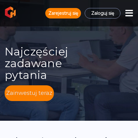
Zarejestruj się
Zaloguj się
Najczęściej
zadawane
pytania
Zainwestuj teraz