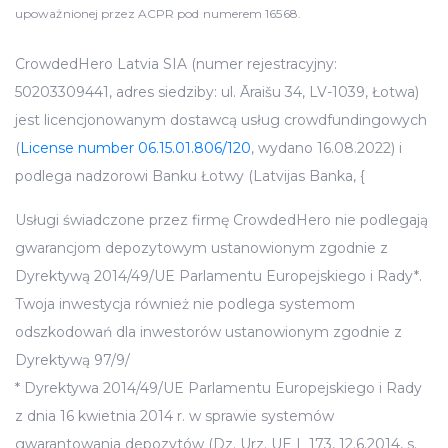
upoważnionej przez ACPR pod numerem 16568.
CrowdedHero Latvia SIA (numer rejestracyjny:
50203309441, adres siedziby: ul. Āraišu 34, LV-1039, Łotwa)
jest licencjonowanym dostawcą usług crowdfundingowych
(
License number 06.15.01.806/120
, wydano 16.08.2022) i
podlega nadzorowi Banku Łotwy (Latvijas Banka, {
Usługi świadczone przez firmę CrowdedHero nie podlegają
gwarancjom depozytowym ustanowionym zgodnie z
Dyrektywą 2014/49/UE Parlamentu Europejskiego i Rady*.
Twoja inwestycja również nie podlega systemom
odszkodowań dla inwestorów ustanowionym zgodnie z
Dyrektywą 97/9/
* Dyrektywa 2014/49/UE Parlamentu Europejskiego i Rady
z dnia 16 kwietnia 2014 r. w sprawie systemów
gwarantowania depozytów (Dz. Urz. UE L 173, 12.6.2014, s.