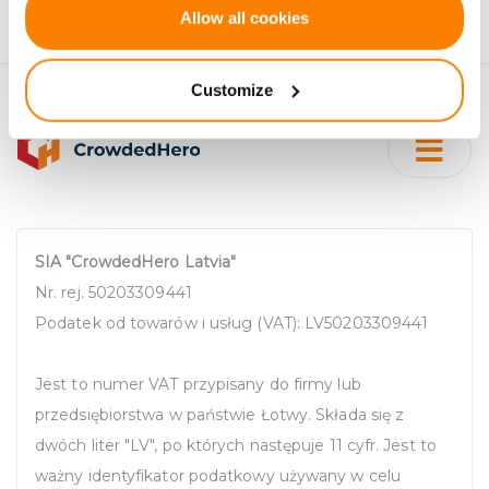
If you allow, we would also like to:
Allow all cookies
w dowolnym momencie.
Collect information about your geographical
location which can be accurate to within several
Customize
meters
Identify your device by actively scanning it for
specific characteristics (fingerprinting)
Find out more about how your personal data is processed
and set your preferences in the
details section
.
We use cookies to provide website functionality, analyse
SIA "CrowdedHero Latvia"
traffic data, display customized page content and
Nr. rej. 50203309441
advertising. See more in our
Cookies policy
.
Podatek od towarów i usług (VAT): LV50203309441
Jest to numer VAT przypisany do firmy lub
przedsiębiorstwa w państwie Łotwy. Składa się z
dwóch liter "LV", po których następuje 11 cyfr. Jest to
ważny identyfikator podatkowy używany w celu