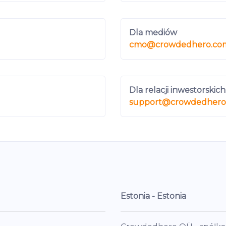
Dla mediów
cmo
@crowdedhero.co
Dla relacji inwestorskich
support
@crowdedhero
Estonia - Estonia