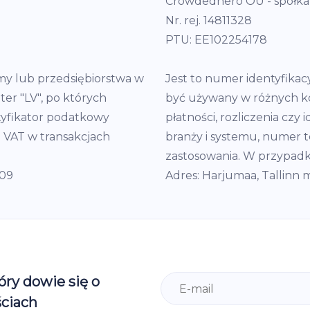
Crowdedhero OÜ - spółka 
Nr. rej. 14811328
PTU: EE102254178
rmy lub przedsiębiorstwa w
Jest to numer identyfikacy
ter "LV", po których
być używany w różnych ko
ntyfikator podatkowy
płatności, rozliczenia czy 
 VAT w transakcjach
branży i systemu, numer t
zastosowania. W przypadk
109
Adres: Harjumaa, Tallinn mi
óry dowie się o
ciach