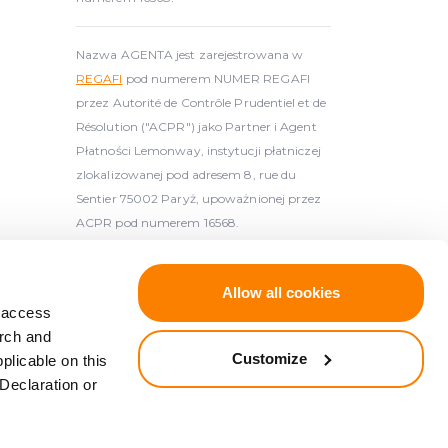
Nazwa AGENTA jest zarejestrowana w
REGAFI
pod numerem NUMER REGAFI
przez Autorité de Contrôle Prudentiel et de
Résolution ("ACPR") jako Partner i Agent
Płatności Lemonway, instytucji płatniczej
zlokalizowanej pod adresem 8, rue du
Sentier 75002 Paryż, upoważnionej przez
ACPR pod numerem 16568.
 licencjonowanym dostawcą usług
Allow all cookies
atvijas Banka, {
d access
arch and
 z Dyrektywą 2014/49/UE Parlamentu
Customize
plicable on this
ionym zgodnie z Dyrektywą 97/9/
Declaration or
ntowania depozytów (Dz. Urz. UE L 173,