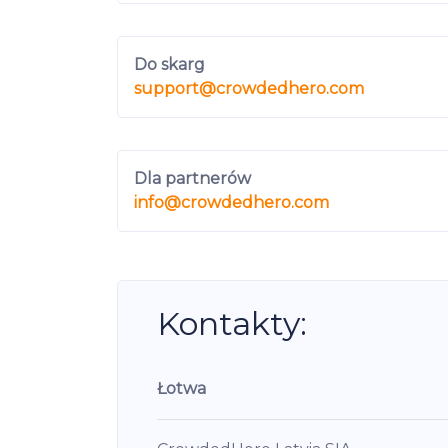
Do skarg
support
@crowdedhero.com
Dla partnerów
info
@crowdedhero.com
Kontakty:
Łotwa