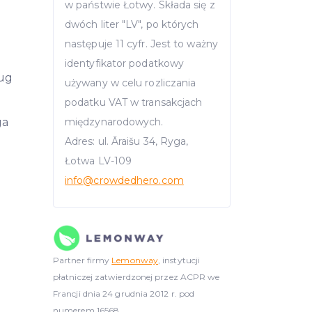
w państwie Łotwy. Składa się z
dwóch liter "LV", po których
następuje 11 cyfr. Jest to ważny
identyfikator podatkowy
ług
używany w celu rozliczania
podatku VAT w transakcjach
ga
międzynarodowych.
Adres: ul. Āraišu 34, Ryga,
Łotwa LV-109
info
@crowdedhero.com
Partner firmy
Lemonway
, instytucji
płatniczej zatwierdzonej przez ACPR we
Francji dnia 24 grudnia 2012 r. pod
numerem 16568.