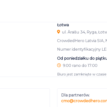
Łotwa
ul. Āraišu 34, Ryga, Łot
CrowdedHero Latvia SIA,
Numer identyfikacyjny L
Od poniedziałku do piątk
9:00 rano do 17:00
Biuro jest zamknięte w czasi
Dla partnerów.
cmo
@crowdedhero.co