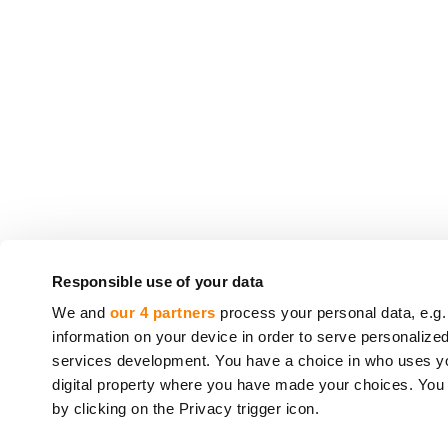
CrowdedHero Latvia SIA (numer rejestracyjny: 5
Responsible use of your data
crowdfundingowych (
License number 06.15.01.
We and
our 4 partners
process your personal data, e.g.
information on your device in order to serve personali
Usługi świadczone przez firmę CrowdedHero 
services development. You have a choice in who uses you
Europejskiego i Rady*. Twoja inwestycja rów
digital property where you have made your choices. You
* Dyrektywa 2014/49/UE Parlamentu Europejskie
by clicking on the Privacy trigger icon.
12.6.2014, s. 149).