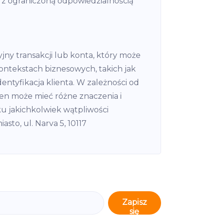
z ograniczoną odpowiedzialnością
jny transakcji lub konta, który może
ntekstach biznesowych, takich jak
identyfikacja klienta. W zależności od
en może mieć różne znaczenia i
u jakichkolwiek wątpliwości
asto, ul. Narva 5, 10117
Zapisz
się