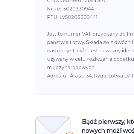
CrowdedHero Latvia SIA
Nr. rej. 50203309441
PTU: LV50203309441
Jest to numer VAT przypisany do fi
państwie Łotwy. Składa się z dwóch li
następuje 11 cyfr. Jest to ważny ide
używany w celu rozliczania podatku
międzynarodowych.
Adres: ul. Āraišu 34, Ryga, Łotwa LV-
Bądź pierwszy, kt
nowych możliwoś