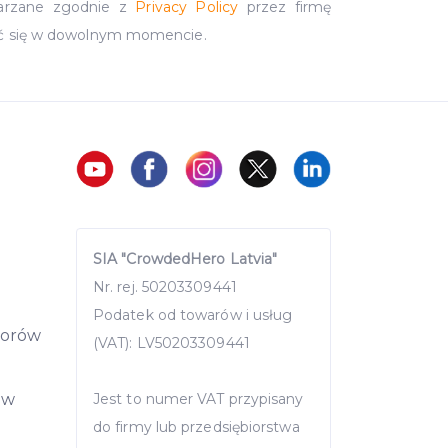
arzane zgodnie z
Privacy Policy
przez firmę
ć się w dowolnym momencie.
SIA "CrowdedHero Latvia"
Nr. rej. 50203309441
Podatek od towarów i usług
storów
(VAT): LV50203309441
ów
Jest to numer VAT przypisany
do firmy lub przedsiębiorstwa