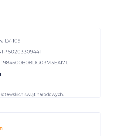
wa LV-109
 NIP 50203309441
EI: 984500B08DG03M3EA171.
u
e łotewskich świąt narodowych.
m