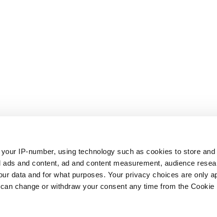
0203309441, adres siedziby: ul. Āraišu 34, LV-1039, Łotwa) jest
806/120
, wydano 16.08.2022) i podlega nadzorowi Banku Łotwy (L
 your IP-number, using technology such as cookies to store an
zed ads and content, ad and content measurement, audience rese
nie podlegają gwarancjom depozytowym ustanowionym zgodnie
r data and for what purposes. Your privacy choices are only ap
nież nie podlega systemom odszkodowań dla inwestorów ustanow
 can change or withdraw your consent any time from the Cookie 
go i Rady z dnia 16 kwietnia 2014 r. w sprawie systemów gwara