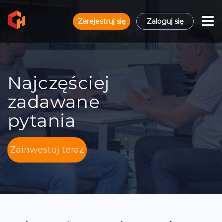
Zarejestruj się
Zaloguj się
Najczęściej
zadawane
pytania
Zainwestuj teraz