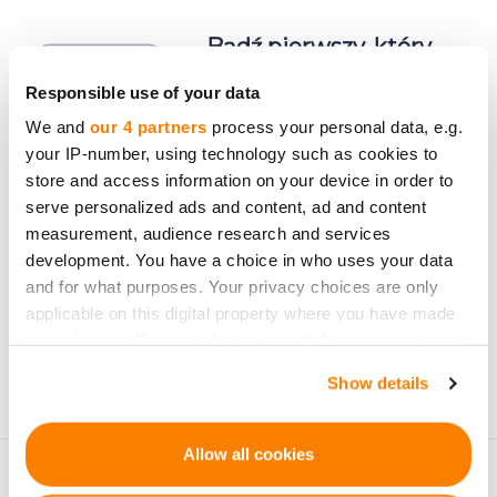
Bądź pierwszy, który
dowie się o nowych
Responsible use of your data
możliwościach
We and
our 4 partners
process your personal data, e.g.
inwestycyjnych.
your IP-number, using technology such as cookies to
store and access information on your device in order to
serve personalized ads and content, ad and content
measurement, audience research and services
development. You have a choice in who uses your data
and for what purposes. Your privacy choices are only
Zapisz się
applicable on this digital property where you have made
Dane osobowe będą przetwarzane zgodnie z
Privacy
your choices. You can change or withdraw your consent
Policy
przez firmę CrowdedHero. Możesz wypisać się
any time from the Cookie Declaration or by clicking on
Show details
the Privacy trigger icon.
w dowolnym momencie.
If you allow, we would also like to:
Allow all cookies
Collect information about your geographical