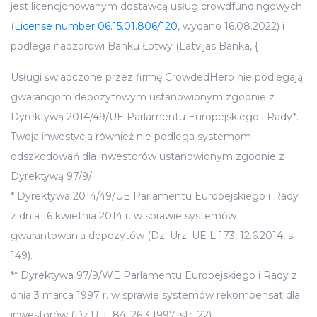
jest licencjonowanym dostawcą usług crowdfundingowych
(
License number 06.15.01.806/120
, wydano 16.08.2022) i
podlega nadzorowi Banku Łotwy (Latvijas Banka, {
Usługi świadczone przez firmę CrowdedHero nie podlegają
gwarancjom depozytowym ustanowionym zgodnie z
Dyrektywą 2014/49/UE Parlamentu Europejskiego i Rady*.
Twoja inwestycja również nie podlega systemom
odszkodowań dla inwestorów ustanowionym zgodnie z
Dyrektywą 97/9/
* Dyrektywa 2014/49/UE Parlamentu Europejskiego i Rady
z dnia 16 kwietnia 2014 r. w sprawie systemów
gwarantowania depozytów (Dz. Urz. UE L 173, 12.6.2014, s.
149).
** Dyrektywa 97/9/WE Parlamentu Europejskiego i Rady z
dnia 3 marca 1997 r. w sprawie systemów rekompensat dla
inwestorów (Dz.U. L 84, 26.3.1997, str. 22).