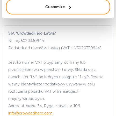
location which can be accurate to within several
Customize
meters
Identify your device by actively scanning it for
specific characteristics (fingerprinting)
Find out more about how your personal data is processed
SIA "CrowdedHero Latvia"
and set your preferences in the
details section
.
Nr. rej. 50203309441
We use cookies to provide website functionality, analyse
Podatek od towarów i usług (VAT): LV50203309441
traffic data, display customized page content and
advertising. See more in our
Cookies policy
.
Jest to numer VAT przypisany do firmy lub
przedsiębiorstwa w państwie Łotwy. Składa się z
dwóch liter "LV", po których następuje 11 cyfr. Jest to
ważny identyfikator podatkowy używany w celu
rozliczania podatku VAT w transakcjach
międzynarodowych.
Adres: ul. Āraišu 34, Ryga, Łotwa LV-109
info
@crowdedhero.com