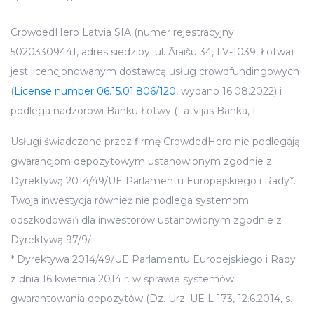
CrowdedHero Latvia SIA (numer rejestracyjny:
50203309441, adres siedziby: ul. Āraišu 34, LV-1039, Łotwa)
jest licencjonowanym dostawcą usług crowdfundingowych
(
License number 06.15.01.806/120
, wydano 16.08.2022) i
podlega nadzorowi Banku Łotwy (Latvijas Banka, {
Usługi świadczone przez firmę CrowdedHero nie podlegają
gwarancjom depozytowym ustanowionym zgodnie z
Dyrektywą 2014/49/UE Parlamentu Europejskiego i Rady*.
Twoja inwestycja również nie podlega systemom
odszkodowań dla inwestorów ustanowionym zgodnie z
Dyrektywą 97/9/
* Dyrektywa 2014/49/UE Parlamentu Europejskiego i Rady
z dnia 16 kwietnia 2014 r. w sprawie systemów
gwarantowania depozytów (Dz. Urz. UE L 173, 12.6.2014, s.