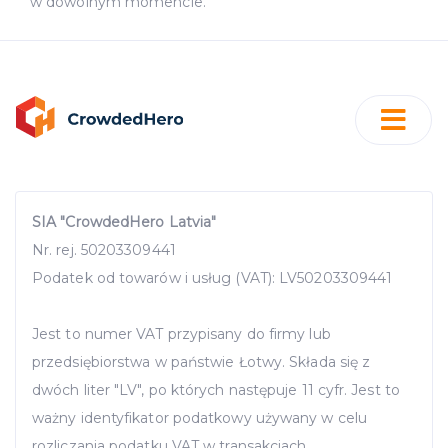
w dowolnym momencie.
SIA "CrowdedHero Latvia"
Nr. rej. 50203309441
Podatek od towarów i usług (VAT): LV50203309441
Jest to numer VAT przypisany do firmy lub
przedsiębiorstwa w państwie Łotwy. Składa się z
dwóch liter "LV", po których następuje 11 cyfr. Jest to
ważny identyfikator podatkowy używany w celu
rozliczania podatku VAT w transakcjach