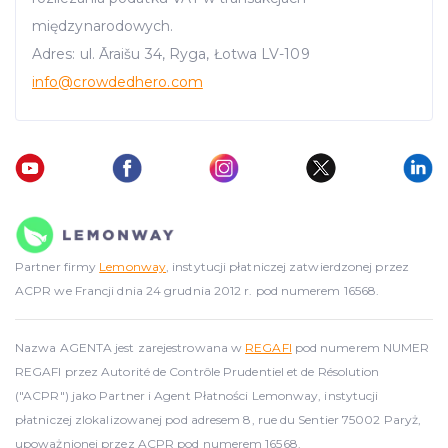
międzynarodowych.
Adres: ul. Āraišu 34, Ryga, Łotwa LV-109
info
@crowdedhero.com
Partner firmy
Lemonway
, instytucji płatniczej zatwierdzonej przez
ACPR we Francji dnia 24 grudnia 2012 r. pod numerem 16568.
Nazwa AGENTA jest zarejestrowana w
REGAFI
pod numerem NUMER
REGAFI przez Autorité de Contrôle Prudentiel et de Résolution
("ACPR") jako Partner i Agent Płatności Lemonway, instytucji
płatniczej zlokalizowanej pod adresem 8, rue du Sentier 75002 Paryż,
upoważnionej przez ACPR pod numerem 16568.