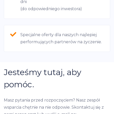
We use cookies to provide website functionality, analyse
dni
traffic data, display customized page content and
(do odpowiedniego inwestora)
advertising. See more in our
Cookies policy
.
Specjalne oferty dla naszych najlepiej
performujących partnerów na życzenie.
Jesteśmy tutaj, aby
pomóc.
Masz pytania przed rozpoczęciem? Nasz zespół
wsparcia chętnie na nie odpowie. Skontaktuj się z