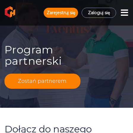
Zarejestruj się
Zaloguj się
Program
partnerski
Zostań partnerem.
Dołącz do naszego