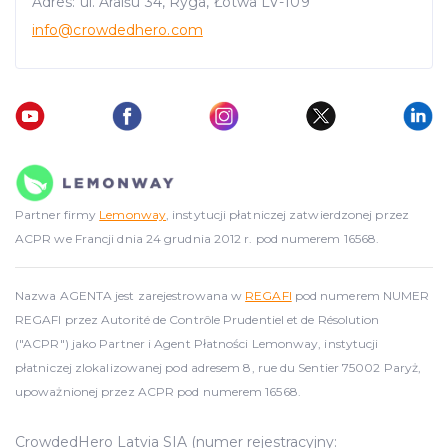
Adres: ul. Āraišu 34, Ryga, Łotwa LV-109
advertising. See more in our
Cookies policy
.
info
@crowdedhero.com
Partner firmy
Lemonway
, instytucji płatniczej zatwierdzonej przez
ACPR we Francji dnia 24 grudnia 2012 r. pod numerem 16568.
Nazwa AGENTA jest zarejestrowana w
REGAFI
pod numerem NUMER
REGAFI przez Autorité de Contrôle Prudentiel et de Résolution
("ACPR") jako Partner i Agent Płatności Lemonway, instytucji
płatniczej zlokalizowanej pod adresem 8, rue du Sentier 75002 Paryż,
upoważnionej przez ACPR pod numerem 16568.
CrowdedHero Latvia SIA (numer rejestracyjny: