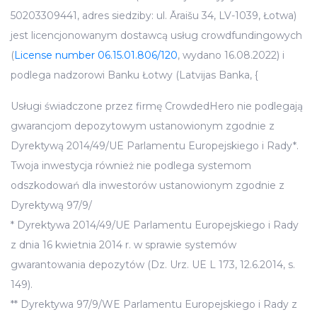
50203309441, adres siedziby: ul. Āraišu 34, LV-1039, Łotwa)
jest licencjonowanym dostawcą usług crowdfundingowych
(
License number 06.15.01.806/120
, wydano 16.08.2022) i
podlega nadzorowi Banku Łotwy (Latvijas Banka, {
Usługi świadczone przez firmę CrowdedHero nie podlegają
gwarancjom depozytowym ustanowionym zgodnie z
Dyrektywą 2014/49/UE Parlamentu Europejskiego i Rady*.
Twoja inwestycja również nie podlega systemom
odszkodowań dla inwestorów ustanowionym zgodnie z
Dyrektywą 97/9/
* Dyrektywa 2014/49/UE Parlamentu Europejskiego i Rady
z dnia 16 kwietnia 2014 r. w sprawie systemów
gwarantowania depozytów (Dz. Urz. UE L 173, 12.6.2014, s.
149).
** Dyrektywa 97/9/WE Parlamentu Europejskiego i Rady z