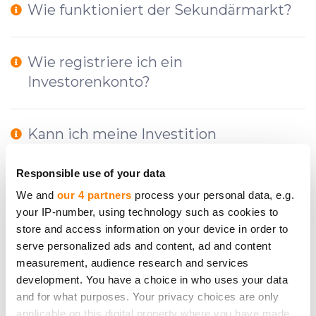
Wie funktioniert der Sekundärmarkt?
Wie registriere ich ein
Investorenkonto?
Kann ich meine Investition
stornieren/widerrufen?
Responsible use of your data
We and
our 4 partners
process your personal data, e.g.
Welche Gebühren muss ich zahlen und
your IP-number, using technology such as cookies to
zu welchen Phasen der Investition?
store and access information on your device in order to
serve personalized ads and content, ad and content
measurement, audience research and services
Kann CrowdedHero mir Ratschläge
development. You have a choice in who uses your data
geben, worin ich investieren soll?
and for what purposes. Your privacy choices are only
applicable on this digital property where you have made