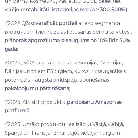
un bērnu kosmētiku, kas ļautu GEGE
palielināt
vidējo rentabilitāti (kategorijas marža > 300-500%)
;
Y2022 Q3:
diversificēt portfeli
ar eko segmenta
produktiem (vienreizējās lietošanas bērnu salvetes);
plānotais apgrozījuma pieaugums no 10% līdz 30%
gadā
;
2022 Q3/Q4: paplašināties juz Somijas, Zviedrijas,
Dānijas un titiem ES tirgiem, kuros ir visaugstākais
potenciāls –
augsta pirktspēja, abonēšanas
pakalpojumu pārzināšana
;
Y2023: Attīstīt produktu
pārdošanu Amazon.se
platformā
;
Y2023: Uzsākt produktu realizāciju Vācijā, Čehijā,
Spānijā un Francijā, izmantojot vietējam tirgum