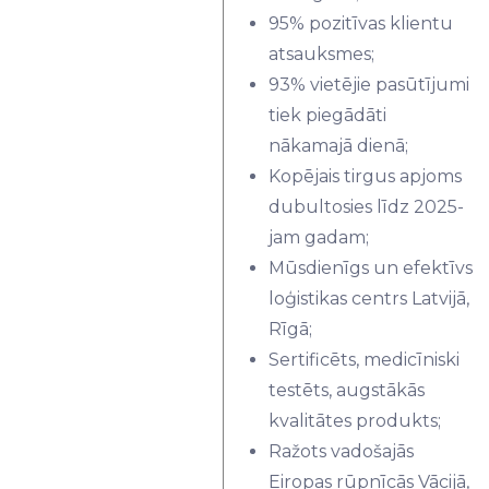
95% pozitīvas klientu
atsauksmes;
93% vietējie pasūtījumi
tiek piegādāti
nākamajā dienā;
Kopējais tirgus apjoms
dubultosies līdz 2025-
jam gadam;
Mūsdienīgs un efektīvs
loģistikas centrs Latvijā,
Rīgā;
Sertificēts, medicīniski
testēts, augstākās
kvalitātes produkts;
Ražots vadošajās
Eiropas rūpnīcās Vācijā,