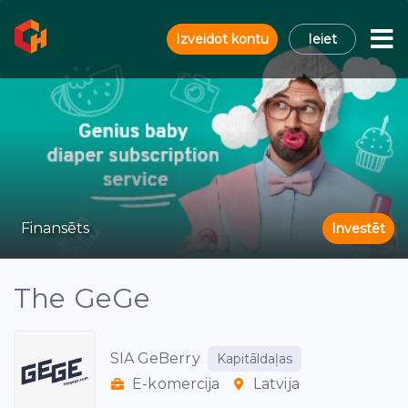
Izveidot kontu
Ieiet
Finansēts
Investēt
The GeGe
SIA GeBerry
Kapitāldaļas
E-komercija
Latvija