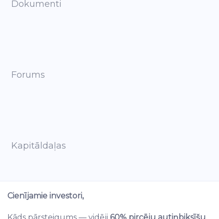
Dokumenti
Forums
Kapitāldaļas
Cienījamie investori,
Kāds pārsteigums — vidēji
60% pircēju autiņbiksīšu