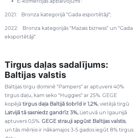
E-komercijas apbalvojumi :
2021: Bronza kategorijā "Gada esportētāji";
2022: Bronza kategorijās "Mazais bizness" un "Gada
eksportētāji".
Tirgus daļas sadalījums:
Baltijas valstis
Baltijas tirgu dominē "Pampers" ar aptuveni 40%
tirgus daļu, kam seko "Huggies" ar 25%. GEGE
kopējā
tirgus daļa Baltijā šobrīd ir 1,2%
, vietējā tirgū
Latvijā tā sasniedz gandrīz 3%,
Lietuvā un Igaunijā
aptuveni 0,5%.
GEGE
strauji apgūst Baltijas valstis
,
un tās mērķis ir nākamajos 3-5 gados iegūt 8% tirgus