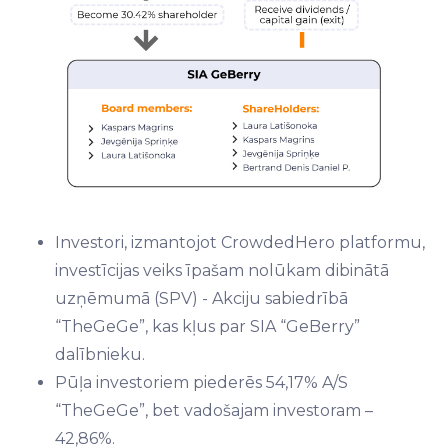
Investori, izmantojot CrowdedHero platformu,
investīcijas veiks īpašam nolūkam dibinātā
uzņēmumā (SPV) - Akciju sabiedrībā
“TheGeGe”, kas kļus par SIA “GeBerry”
dalībnieku.
Pūļa investoriem piederēs 54,17% A/S
“TheGeGe”, bet vadošajam investoram –
42,86%.