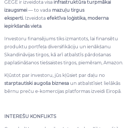
GEGE ir izveidota visa
infrastruktūra turpmākai
izaugsmei
— to vada
mazuļu tirgus
eksperti.
Izveidota
efektīva loģistika, moderna
iepirkšanās vieta
.
Investoru finansējums tiks izmantots, lai finansētu
produktu portfeļa diversifikāciju un ienākšanu
Skandināvijas tirgos, kā arī atbalstīs pārdošanas
paplašināšanos tiešsaistes tirgos, piemēram, Amazon.
Kļūstot par investoru, jūs kļūsiet par daļu no
starptautiski augoša biznesa
un atbalstīsiet lielākās
bērnu preču e-komercijas platformas izveidi Eiropā.
INTEREŠU KONFLIKTS