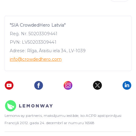
"SIA CrowdedHero Latvia"
Reģ. Nr. 50203309441
PVN: LV50203309441
Adrese: Rīga, Āraišu iela 34, LV-1039
info
@crowdedhero.com
Lemonway partneris, maksājumu iestāde, ko ACPR apstiprinājusi
Francijā 2012. gada 24. decembrī ar numuru 16568