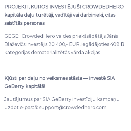
PROJEKTI, KUROS INVESTĒJUŠI CROWDEDHERO
kapitāla daļu turētāji, vadītāji vai darbinieki, citas
saistītās personas:
GEGE: CrowdedHero valdes priekšsēdētājs Jānis
Blaževičs investējis 20 400,- EUR, iegādājoties 408 B
kategorijas dematerializētās vārda akcijas
Kļūsti par daļu no veiksmes stāsta — investē SIA
GeBerry kapitālā!
Jautājumus par SIA GeBerry investīciju kampaņu
uzdot e-pastā:
support@crowdedhero.com