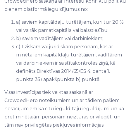
CrowdedHero saskaņā ar
Interešu konfliktu politiku
pieņem platformā ieguldījumus no:
a) saviem kapitāldaļu turētājiem, kuri tur 20 %
vai vairāk pamatkapitāla vai balsstiesību;
b) saviem vadītājiem vai darbiniekiem;
c) fiziskām vai juridiskām personām, kas ar
minētajiem kapitāldaļu turētājiem, vadītājiem
vai darbiniekiem ir saistītakontroles ziņā, kā
definēts Direktīvas 2014/65/ES 4. panta 1.
punkta 35) apakšpunkta b) punktā.
Visas investīcijas tiek veiktas saskaņā ar
CrowdedHero noteikumiem
un ar tādiem pašiem
nosacījumiem kā citu ieguldītāju ieguldījumi un ka
pret minētajām personām neizturas privileģēti un
tām nav privileģētas piekļuves informācijas.