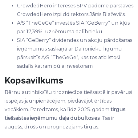
CrowdedHero intereses SPV padomē pārstāvēs
CrowdedHero izpilddirektors Jānis Blaževičs.
A/S ”TheGeGe” investēs SIA “GeBerry” un kļūs
par 17,39% uzņēmuma dalībnieku.
SIA “GeBerry” dividendes un akciju pārdošanas
ieņēmumus saskaņā ar Dalībnieku līgumu
pārskaitīs A/S “TheGeGe”, kas tos atbilstoši
sadalīs katram pūļa investoram.
Kopsavilkums
Bērnu autiņbiksīšu tirdzniecība tiešsaistē ir pavērusi
iespējas jaunpienācējiem, piedāvājot ērtības
vecākiem. Paredzams, ka līdz 2025. gadam
tirgus
tiešsaistes ieņēmumu daļa dubultosies
. Tas ir
augošs, drošs un prognozējams tirgus.