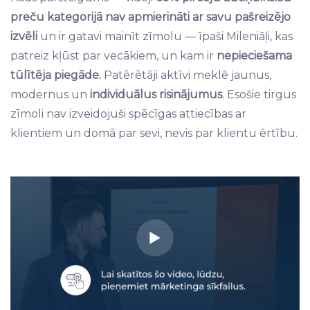
preču kategorijā nav apmierināti ar savu pašreizējo
izvēli
un ir gatavi mainīt zīmolu — īpaši Mileniāļi, kas
patreiz kļūst par vecākiem, un kam ir
nepieciešama
tūlītēja piegāde.
Patērētāji aktīvi meklē jaunus,
modernus un
individuālus risinājumus
. Esošie tirgus
zīmoli nav izveidojuši spēcīgas attiecības ar
klientiem un domā par sevi, nevis par klientu ērtību.