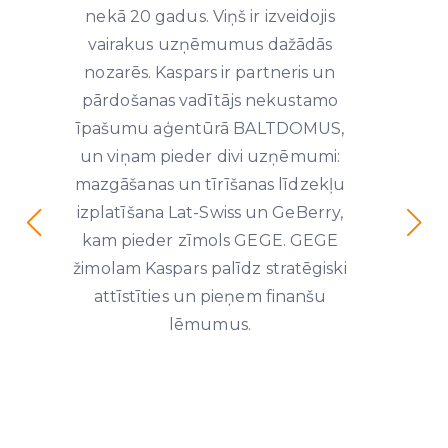
nekā 20 gadus. Viņš ir izveidojis
vairakus uzņēmumus dažādās
nozarēs. Kaspars ir partneris un
pārdošanas vadītājs nekustamo
īpašumu aģentūrā BALTDOMUS,
un viņam pieder divi uzņēmumi:
mazgāšanas un tīrīšanas līdzekļu
izplatīšana Lat-Swiss un GeBerry,
kam pieder zīmols GEGE. GEGE
žimolam Kaspars palīdz stratēgiski
attīstīties un pieņem finanšu
lēmumus.