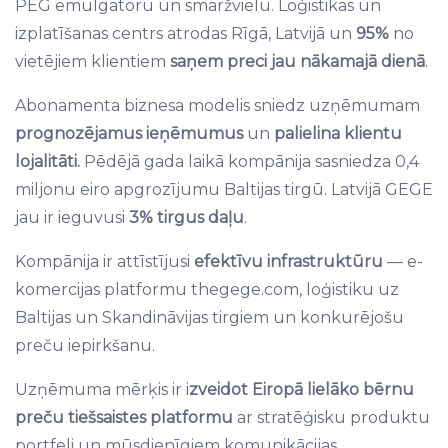
PEG emulgatoru un smaržvielu. Loģistikas un
izplatīšanas centrs atrodas Rīgā, Latvijā un
95%
no
vietējiem klientiem
saņem preci jau nākamajā dienā
.
Abonamenta biznesa modelis sniedz uzņēmumam
prognozējamus ieņēmumus
un
palielina klientu
lojalitāti.
Pēdējā gada laikā kompānija sasniedza 0,4
miljonu eiro apgrozījumu Baltijas tirgū. Latvijā GEGE
jau ir ieguvusi
3% tirgus daļu
.
Kompānija ir attīstījusi
efektīvu infrastruktūru
— e-
komercijas platformu thegege.com, loģistiku uz
Baltijas un Skandināvijas tirgiem un konkurējošu
preču iepirkšanu.
Uzņēmuma mērķis ir i
zveidot Eiropā lielāko bērnu
preču tiešsaistes platformu
ar stratēģisku produktu
portfeli un mūsdienīgiem komunikācijas