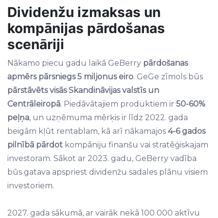
Dividenžu izmaksas un
kompānijas pārdošanas
scenāriji
Nākamo piecu gadu laikā GeBerry
pārdošanas
apmērs pārsniegs 5 miljonus eiro
. GeGe zīmols būs
pārstāvēts visās Skandināvijas valstīs un
Centrāleiropā
. Piedāvātajiem produktiem ir
50-60%
peļņa
, un uzņēmuma mērķis ir līdz 2022. gada
beigām kļūt rentablam, kā arī nākamajos
4-6 gados
pilnībā pārdot
kompāniju finanšu vai stratēģiskajam
investoram. Sākot ar 2023. gadu, GeBerry vadība
būs gatava apspriest dividenžu sadales plānu visiem
investoriem.
2027. gada sākumā, ar vairāk nekā 100 000 aktīvu