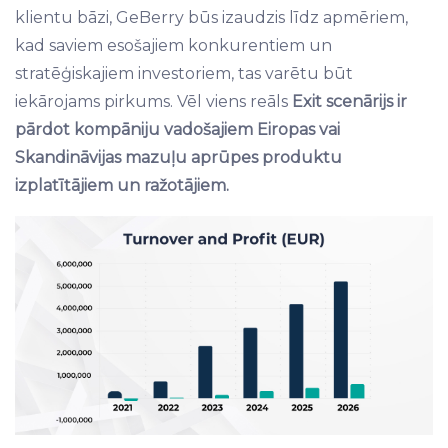
klientu bāzi, GeBerry būs izaudzis līdz apmēriem,
kad saviem esošajiem konkurentiem un
stratēģiskajiem investoriem, tas varētu būt
iekārojams pirkums. Vēl viens reāls
Exit scenārijs ir
pārdot kompāniju vadošajiem Eiropas vai
Skandināvijas mazuļu aprūpes produktu
izplatītājiem un ražotājiem.