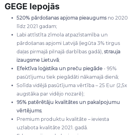
GEGE lepojās
520% pārdošanas apjoma pieaugums
no 2020
līdz 2021 gadam;
Labi attīstīta zīmola atpazīstamība un
pārdošanas apjomi Latvijā (iegūta 3% tirgus
daļas pirmajā pilnajā darbības gadā),
strauja
izaugsme
Lietuvā
;
Efektīva loģistika un preču piegāde
- 95%
pasūtījumu tiek piegādāti nākamajā dienā;
Solīda vidējā pasūtījuma vērtība – 25 Eur (2,5x
augstāka par vidējo nozarē);
95% patērētāju kvalitātes un pakalpojumu
vērtējums
;
Premium produktu kvalitāte – ieviesta
uzlabota kvalitāte 2021. gadā.