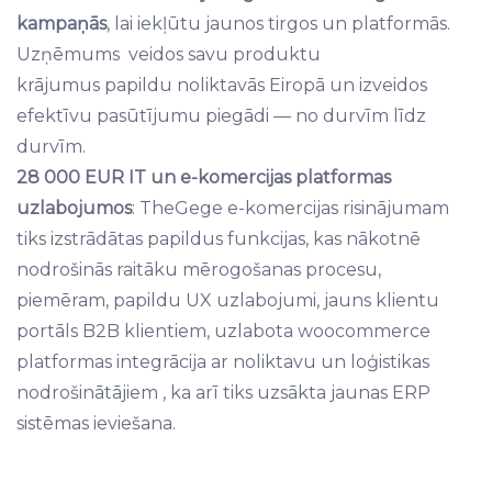
kampaņās
, lai iekļūtu jaunos tirgos un platformās.
Uzņēmums veidos savu produktu
krājumus papildu noliktavās Eiropā un izveidos
efektīvu pasūtījumu piegādi — no durvīm līdz
durvīm.
28 000 EUR IT un e-komercijas platformas
uzlabojumos
: TheGege e-komercijas risinājumam
tiks izstrādātas papildus funkcijas, kas nākotnē
nodrošinās raitāku mērogošanas procesu,
piemēram, papildu UX uzlabojumi, jauns klientu
portāls B2B klientiem, uzlabota woocommerce
platformas integrācija ar noliktavu un loģistikas
nodrošinātājiem , ka arī tiks uzsākta jaunas ERP
sistēmas ieviešana.