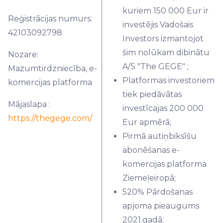
kuriem 150 000 Eur ir
Reģistrācijas numurs:
investējis Vadošais
42103092798
Investors izmantojot
šim nolūkam dibinātu
Nozare:
A/S "The GEGE" ;
Mazumtirdzniecība, e-
Platformas investoriem
komercijas platforma
tiek piedāvātas
Mājaslapa :
investīcajas 200 000
https://thegege.com/
Eur apmērā;
Pirmā autiņbiksīšu
abonēšanas e-
komercijas platforma
Ziemeļeiropā;
520% Pārdošanas
apjoma pieaugums
2021.gadā;