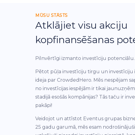
MŪSU STĀSTS
Atklājiet visu akciju
kopfinansēšanas pot
Pilnvērtīgi izmanto investīciju potenciālu.
Pētot pūļa investīciju tirgu un investīciju
ideja par CrowdedHero. Mēs nespējam sapr
no investīcijas iespējām ir tikai jaunuzņē
stadijā esošās kompānijas? Tās taču ir inves
pakāpi!
Veidojot un attīstot Eventus grupas biznes
25 gadu garumā, mēs esam nodrošinājuši