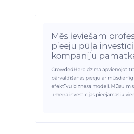
Mēs ieviešam profe
pieeju pūļa investīc
kompāniju pamatka
CrowdedHero dzima apvienojot trad
pārvaldīšanas pieeju ar mūsdienī
efektīvu biznesa modeli. Mūsu misi
līmeņa investīcijas pieejamas ik vi