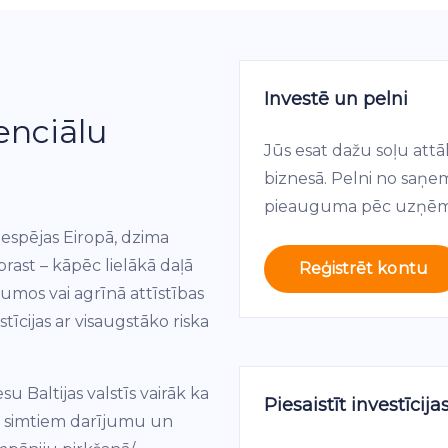
Investē un pelni
enciālu
Jūs esat dažu soļu attā
biznesā. Pelni no saņ
pieauguma pēc uzņēm
 iespējas Eiropā, dzima
ast – kāpēc lielākā daļā
Reģistrēt kontu
mumos vai agrīnā attīstības
tīcijas ar visaugstāko riska
u Baltijas valstīs vairāk ka
Piesaistīt investīcija
 simtiem darījumu un