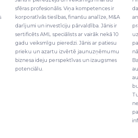
sfēras profesionālis. Viņa kompetences ir
da
s
korporatīvās tiesības, finanšu analīze, M&A
an
darījumi un investīciju pārvaldība. Jānis ir
pr
sertificēts AML speciālists ar vairāk nekā 10
u
gadu veiksmīgu pieredzi. Jānis ar patiesu
pa
prieku un azartu izvērtē jaunuzņēmumu
nā
biznesa ideju perspektīvas un izaugsmes
Ba
potenciālu.
au
au
bu
Tu
ne
pa
in