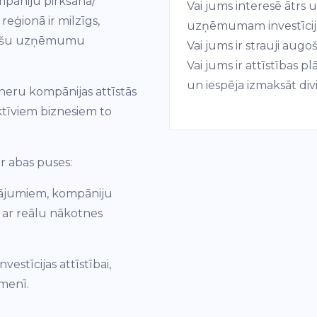
ompāniju pirkšanā/
Vai jums interesē ātrs u
reģionā ir milzīgs,
uzņēmumam investīcij
ugošu uzņēmumu
Vai jums ir strauji augo
Vai jums ir attīstības
un iespēja izmaksāt di
eru kompānijas attīstās
tīviem biznesiem to
r abas puses:
ksājumiem, kompāniju
 ar reālu nākotnes
vestīcijas attīstībai,
īmenī.