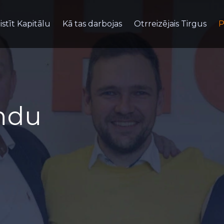
istīt Kapitālu
Kā tas darbojas
Otrreizējais Tirgus
P
ndu