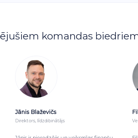
edzējušiem komandas biedrie
Jānis Blaževičs
Fi
Direktors, līdzdibinātājs
Ve
Jānis ir pieredzējis un veiksmīgs finanšu
Fi