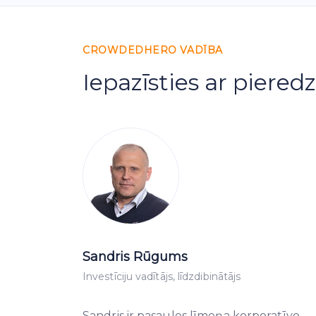
CROWDEDHERO VADĪBA
Iepazīsties ar pier
Sandris Rūgums
Investīciju vadītājs, līdzdibinātājs
Sandris ir pasaules līmeņa korporatīvo