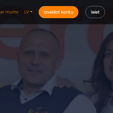
ar mums
LV
Izveidot kontu
Ieiet