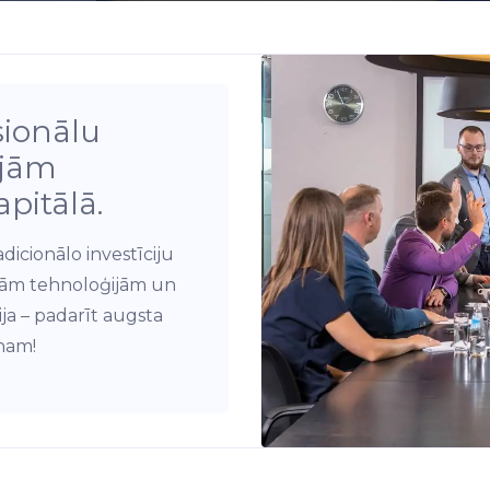
sionālu
ijām
pitālā.
icionālo investīciju
gām tehnoloģijām un
ja – padarīt augsta
enam!