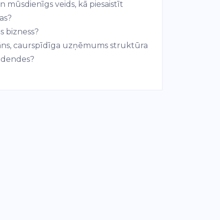
n mūsdienīgs veids, kā piesaistīt
as?
šs bizness?
 plāns, caurspīdīga uzņēmums struktūra
videndes?