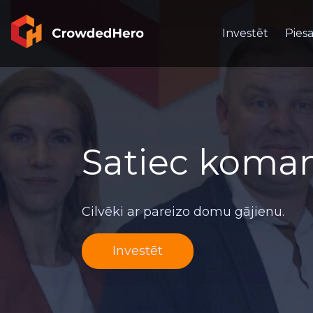
Investēt
Piesa
Satiec koma
Cilvēki ar pareizo domu gājienu.
Investēt