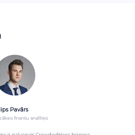
m
lips Pavārs
cākais finanšu analītiķis
lips ir galvenais CrowdedHero biznesa