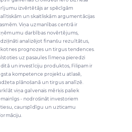
rījumu izvērtētājs ar spēcīgām
alītiskām un skaitliskām argumentācijas
asmēm. Viņa uzmanības centrā ir
zņēmumu darbības novērtējums,
dziļināti analizējot finanšu rezultātus,
kotnes prognozes un tirgus tendences.
lstoties uz pasaules līmeņa pieredzi
ditā un investīciju produktos, Filipam ir
gsta kompetence projektu atlasē,
džeta plānošanā un tirgus analīzē.
rklāt viņa galvenais mērķis paliek
mainīgs - nodrošināt investoriem
tiesu, caurspīdīgu un uzticamu
formāciju.