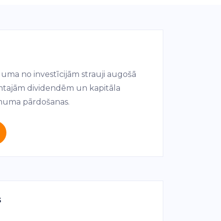
luma no investīcijām strauji augošā
emtajām dividendēm un kapitāla
uma pārdošanas.
s