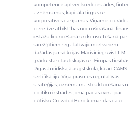
kompetence aptver kredītiestādes, finte
uzņēmumus, kapitāla tirgus un
korporatīvos darījumus. Viņam ir pierādīt
pieredze atbilstības nodrošināšanā, fina
iestāžu licencēšanā un konsultēšanā par
sarežģītiem regulatīvajiem ietvariem
dažādās jurisdikcijās. Māris ir ieguvis LL.M.
grādu starptautiskajās un Eiropas tiesībā
Rīgas Juridiskajā augstskolā, kā arī CAMS
sertifikāciju. Viņa prasmes regulatīvās
stratēģijas, uzņēmumu strukturēšanas 
politiku izstrādes jomā padara viņu par
būtisku CrowdedHero komandas daļu.