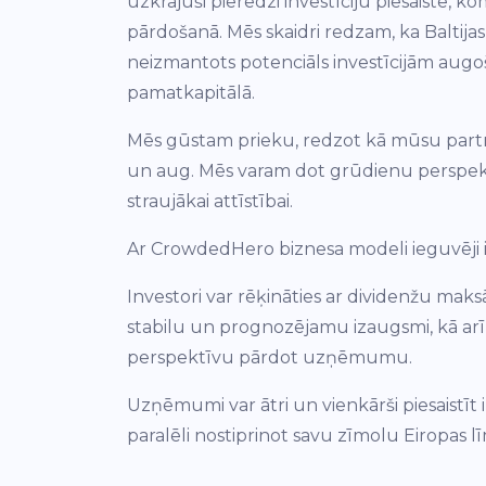
uzkrājuši pieredzi investīciju piesaistē, k
pārdošanā. Mēs skaidri redzam, ka Baltijas 
neizmantots potenciāls investīcijām a
pamatkapitālā.
Mēs gūstam prieku, redzot kā mūsu partn
un aug. Mēs varam dot grūdienu perspek
straujākai attīstībai.
Ar CrowdedHero biznesa modeli ieguvēji i
Investori var rēķināties ar dividenžu ma
stabilu un prognozējamu izaugsmi, kā arī
perspektīvu pārdot uzņēmumu.
Uzņēmumi var ātri un vienkārši piesaistīt in
paralēli nostiprinot savu zīmolu Eiropas l