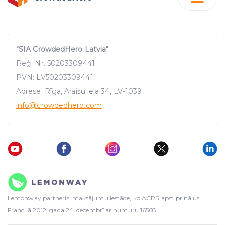
"SIA CrowdedHero Latvia"
Reģ. Nr. 50203309441
PVN: LV50203309441
Adrese: Rīga, Āraišu iela 34, LV-1039
info
@crowdedhero.com
Lemonway partneris, maksājumu iestāde, ko ACPR apstiprinājusi
Francijā 2012. gada 24. decembrī ar numuru 16568