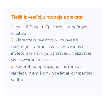
Tiešā investīciju modeļa apraksts:
1
Investē Projekta īpašnieka kompānijas
kapitālā
2
Pieredzējis investors, kurs investē
nozīmīgu summu, tiks izvirzīts Vadošā
investora lomai. Viņš pārstāvēs un aizstāvēs
visu investoru intereses.
3
Sekojiet kompānijas jaunumiem un
sasniegumiem, komunicējiet ar kompānijas
vadību.