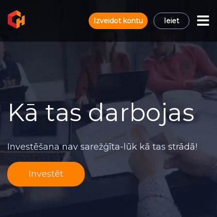
Izveidot kontu
Ieiet
Kā tas darbojas
Investēšana nav sarežģīta-lūk kā tas strādā!
Investēt