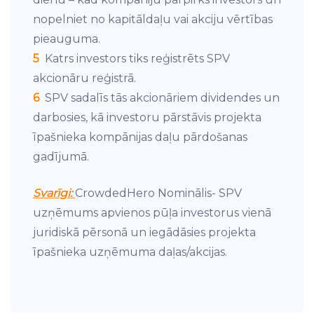
nopelniet no kapitāldaļu vai akciju vērtības
pieauguma.
5
Katrs investors tiks reģistrēts SPV
akcionāru reģistrā.
6
SPV sadalīs tās akcionāriem dividendes un
darbosies, kā investoru pārstāvis projekta
īpašnieka kompānijas daļu pārdošanas
gadījumā.
Svarīgi:
CrowdedHero Nominālis- SPV
uzņēmums apvienos pūļa investorus vienā
juridiskā pērsonā un iegādāsies projekta
īpašnieka uzņēmuma daļas/akcijas.