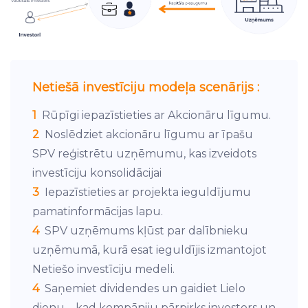
Netiešā investīciju modeļa scenārijs :
1
Rūpīgi iepazīstieties ar Akcionāru līgumu.
2
Noslēdziet akcionāru līgumu ar īpašu
SPV reģistrētu uzņēmumu, kas izveidots
investīciju konsolidācijai
3
Iepazīstieties ar projekta ieguldījumu
pamatinformācijas lapu.
4
SPV uzņēmums kļūst par dalībnieku
uzņēmumā, kurā esat ieguldījis izmantojot
Netiešo investīciju medeli.
4
Saņemiet dividendes un gaidiet Lielo
dienu – kad kompāniju pārpirks investors un