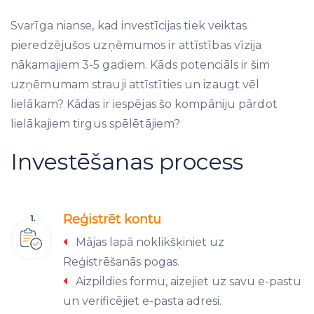
Svarīga nianse, kad investīcijas tiek veiktas
pieredzējušos uzņēmumos ir attīstības vīzija
nākamajiem 3-5 gadiem. Kāds potenciāls ir šim
uzņēmumam strauji attīstīties un izaugt vēl
lielākam? Kādas ir iespējas šo kompāniju pārdot
lielākajiem tirgus spēlētājiem?
Investēšanas process
Reģistrēt kontu
Mājas lapā noklikšķiniet uz
Reģistrēšanās pogas.
Aizpildies formu, aizejiet uz savu e-pastu
un verificējiet e-pasta adresi.