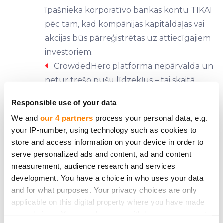
īpašnieka korporatīvo bankas kontu TIKAI
pēc tam, kad kompānijas kapitāldaļas vai
akcijas būs pārreģistrētas uz attiecīgajiem
investoriem.
CrowdedHero platforma nepārvalda un
netur trešo pušu līdzekļus – tai skaitā
investoru maksājumus par kapitāldaļām
Responsible use of your data
vai akcijām.
We and
our 4 partners
process your personal data, e.g.
Kļūsti par akcionāru
your IP-number, using technology such as cookies to
store and access information on your device in order to
Katrs investors tiks reģistrēts akcionāru
serve personalized ads and content, ad and content
reģistrā.
measurement, audience research and services
Esi informēts un saņem peļņu.
development. You have a choice in who uses your data
and for what purposes. Your privacy choices are only
Sekojot kompānijas jaunumiem un
applicable on this digital property where you have made
sasniegumiem, komunicējiet ar kompānijas
your choices. You can change or withdraw your consent
vadību.