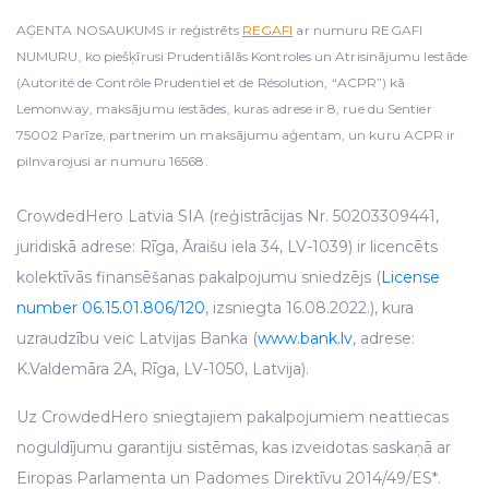
AĢENTA NOSAUKUMS ir reģistrēts
REGAFI
ar numuru REGAFI
NUMURU, ko piešķīrusi Prudentiālās Kontroles un Atrisinājumu Iestāde
(Autorité de Contrôle Prudentiel et de Résolution, “ACPR”) kā
Lemonway, maksājumu iestādes, kuras adrese ir 8, rue du Sentier
75002 Parīze, partnerim un maksājumu aģentam, un kuru ACPR ir
pilnvarojusi ar numuru 16568.
CrowdedHero Latvia SIA (reģistrācijas Nr. 50203309441,
juridiskā adrese: Rīga, Āraišu iela 34, LV-1039) ir licencēts
kolektīvās finansēšanas pakalpojumu sniedzējs (
License
number 06.15.01.806/120
, izsniegta 16.08.2022.), kura
uzraudzību veic Latvijas Banka (
www.bank.lv
, adrese:
K.Valdemāra 2A, Rīga, LV-1050, Latvija).
Uz CrowdedHero sniegtajiem pakalpojumiem neattiecas
noguldījumu garantiju sistēmas, kas izveidotas saskaņā ar
Eiropas Parlamenta un Padomes Direktīvu 2014/49/ES*.