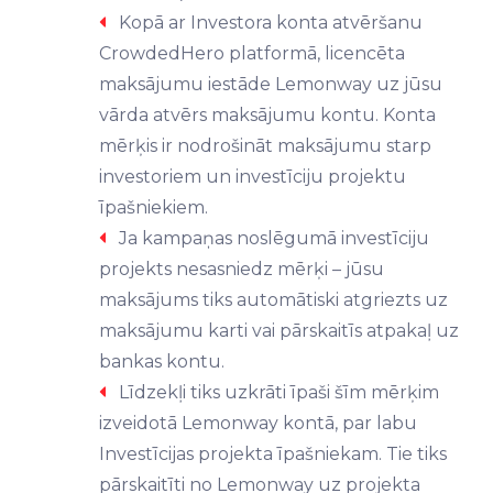
Kopā ar Investora konta atvēršanu
CrowdedHero platformā, licencēta
maksājumu iestāde Lemonway uz jūsu
vārda atvērs maksājumu kontu. Konta
mērķis ir nodrošināt maksājumu starp
investoriem un investīciju projektu
īpašniekiem.
Ja kampaņas noslēgumā investīciju
projekts nesasniedz mērķi – jūsu
maksājums tiks automātiski atgriezts uz
maksājumu karti vai pārskaitīs atpakaļ uz
bankas kontu.
Līdzekļi tiks uzkrāti īpaši šīm mērķim
izveidotā Lemonway kontā, par labu
Investīcijas projekta īpašniekam. Tie tiks
pārskaitīti no Lemonway uz projekta