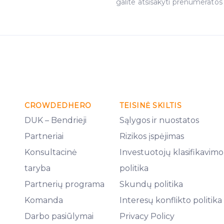
galite atsisakyti prenumeratos
CROWDEDHERO
TEISINĖ SKILTIS
DUK – Bendrieji
Sąlygos ir nuostatos
Partneriai
Rizikos įspėjimas
Konsultacinė
Investuotojų klasifikavimo
taryba
politika
Partnerių programa
Skundų politika
Komanda
Interesų konflikto politika
Darbo pasiūlymai
Privacy Policy