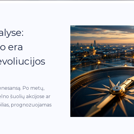
alyse:
o era
voliucijos
 renesansą. Po metų,
lno šuolių akcijose ar
abilias, prognozuojamas