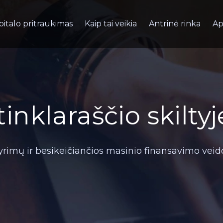
pitalo pritraukimas
Kaip tai veikia
Antrinė rinka
Ap
nklaraščio skiltyj
rimų ir besikeičiančios masinio finansavimo veido