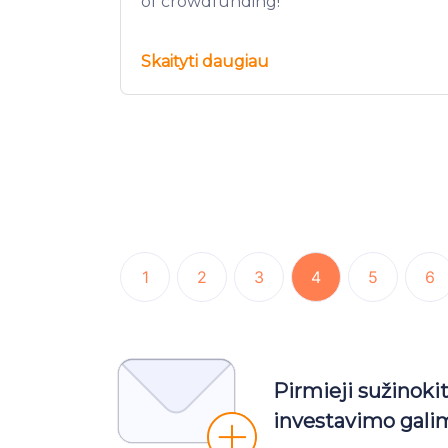
of crowdfunding!
Skaityti daugiau
1
2
3
4
5
6
Pirmieji sužinoki
investavimo gali