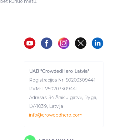
 bet kuriuo metu.
UAB "CrowdedHero Latvia"
Registracijos Nr. 50203309441
PVM: LV50203309441
Adresas: 34 Āraišu gatvė, Ryga,
LV-1039, Latvija
info
@crowdedhero.com