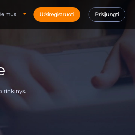
ie mus
Užsiregistruoti
Prisijungti
e
 rinkinys.