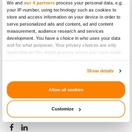
We and
our 4 partners
process your personal data, e.g.
kelią visų ESG standartus
.
your IP-number, using technology such as cookies to
Ką tai reiškia platformoms, tokioms kaip
store and access information on your device in order to
serve personalized ads and content, ad and content
CrowdedHero
, ar startuoliams, ieškantiems
measurement, audience research and services
investicijų 2025 metais?
Mąstykite plačiau nei
development. You have a choice in who uses your data
sienos – ir plačiau nei balansai
. Nes
be vertybių,
and for what purposes. Your privacy choices are only
tarptautiškumas yra tik triukšmas
. Tačiau kai
applicable on this digital property where you have made
sujungi globalų pasiekiamumą su ESG vientisumu
,
your choices. You can change or withdraw your consent
sukuriate platformą, kuri ne tik išgyvena – bet ir
any time from the Cookie Declaration or by clicking on
Show details
the Privacy trigger icon.
auga.
If you allow, we would also like to:
Allow all cookies
Collect information about your geographical
location which can be accurate to within several
Atgal
Customize
meters
Identify your device by actively scanning it for
specific characteristics (fingerprinting)