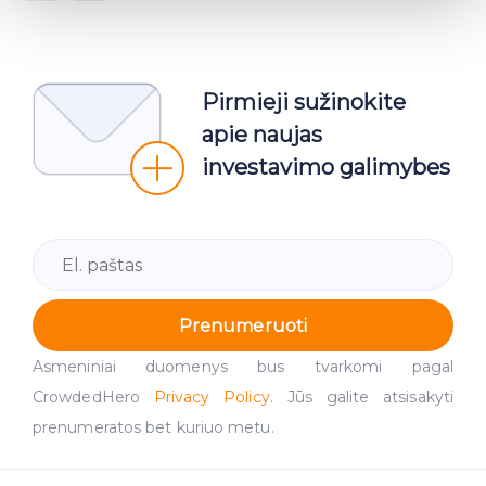
Find out more about how your personal data is processed
and set your preferences in the
details section
.
We use cookies to provide website functionality, analyse
Pirmieji sužinokite
traffic data, display customized page content and
advertising. See more in our
Cookies policy
.
apie naujas
investavimo galimybes
Prenumeruoti
Asmeniniai duomenys bus tvarkomi pagal
CrowdedHero
Privacy Policy
. Jūs galite atsisakyti
prenumeratos bet kuriuo metu.