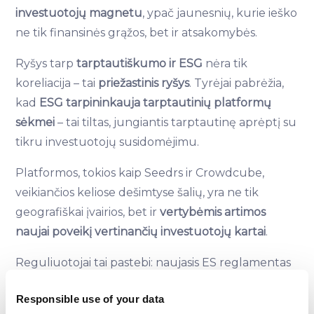
investuotojų magnetu
, ypač jaunesnių, kurie ieško
ne tik finansinės grąžos, bet ir atsakomybės.
Ryšys tarp
tarptautiškumo ir ESG
nėra tik
koreliacija – tai
priežastinis ryšys
. Tyrėjai pabrėžia,
kad
ESG tarpininkauja tarptautinių platformų
sėkmei
– tai tiltas, jungiantis tarptautinę aprėptį su
tikru investuotojų susidomėjimu.
Platformos, tokios kaip Seedrs ir Crowdcube,
veikiančios keliose dešimtyse šalių, yra ne tik
geografiškai įvairios, bet ir
vertybėmis artimos
naujai poveikį vertinančių investuotojų kartai
.
Reguliuotojai tai pastebi: naujasis ES reglamentas
dėl
European Crowdfunding Service Providers
Responsible use of your data
(ECSP)
ne tik palengvina veiklą užsienyje, bet ir