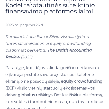
Kodėl tarptautinės sutelktinio
finansavimo platformos laimi
2025 m. gegužės 26 d.
Remiantis Luca Farè ir Silvio Vismara tyrimu
"Internationalization of equity crowdfunding
platforms", paskelbtu
The British Accounting
Review
(2025)
Pasaulyje, kur idėjos sklinda greičiau nei kroviniai,
o įkūrėjai pristato savo projektus per telefono
ekraną, o ne posėdžių salėje,
equity crowdfunding
(ECF)
viršijo vietinių startuolių ekosistemas – tai
dabar
globalus reiškinys
. Bet kas išskiria platformą,
kuri suklesti tarptautiniu mastu, nuo tos, kuri lieka
tik vietiniu projektu?