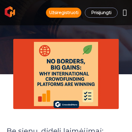
Užsiregistruoti
Prisijungti
Be sienų, dideli laimėjimai: