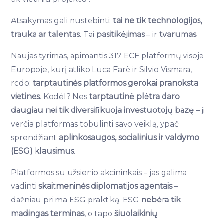
Atsakymas gali nustebinti:
tai ne tik technologijos,
trauka ar talentas
. Tai
pasitikėjimas
– ir
tvarumas
.
Naujas tyrimas, apimantis 317 ECF platformų visoje
Europoje, kurį atliko Luca Farè ir Silvio Vismara,
rodo:
tarptautinės platformos gerokai pranoksta
vietines
. Kodėl? Nes
tarptautinė plėtra daro
daugiau nei tik diversifikuoja investuotojų bazę
– ji
verčia platformas tobulinti savo veiklą, ypač
sprendžiant
aplinkosaugos, socialinius ir valdymo
(ESG) klausimus
.
Platformos su užsienio akcininkais – jas galima
vadinti
skaitmeninės diplomatijos agentais
–
dažniau priima ESG praktiką. ESG
nebėra tik
madingas terminas
, o tapo
šiuolaikinių