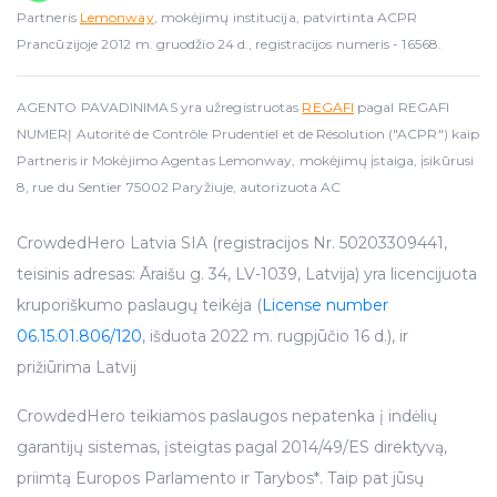
Partneris
Lemonway
, mokėjimų institucija, patvirtinta ACPR
Prancūzijoje 2012 m. gruodžio 24 d., registracijos numeris - 16568.
AGENTO PAVADINIMAS yra užregistruotas
REGAFI
pagal REGAFI
NUMERĮ Autorité de Contrôle Prudentiel et de Résolution ("ACPR") kaip
Partneris ir Mokėjimo Agentas Lemonway, mokėjimų įstaiga, įsikūrusi
8, rue du Sentier 75002 Paryžiuje, autorizuota AC
CrowdedHero Latvia SIA (registracijos Nr. 50203309441,
teisinis adresas: Āraišu g. 34, LV-1039, Latvija) yra licencijuota
kruporiškumo paslaugų teikėja (
License number
06.15.01.806/120
, išduota 2022 m. rugpjūčio 16 d.), ir
prižiūrima Latvij
CrowdedHero teikiamos paslaugos nepatenka į indėlių
garantijų sistemas, įsteigtas pagal 2014/49/ES direktyvą,
priimtą Europos Parlamento ir Tarybos*. Taip pat jūsų