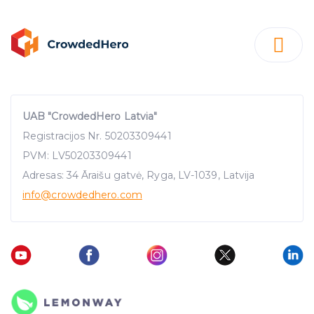
UAB "CrowdedHero Latvia"
Registracijos Nr. 50203309441
PVM: LV50203309441
Adresas: 34 Āraišu gatvė, Ryga, LV-1039, Latvija
info
@crowdedhero.com