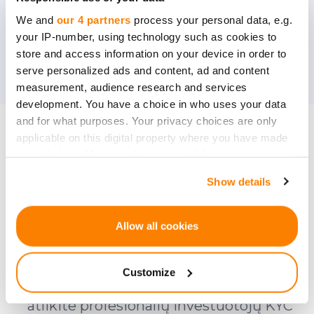
Investicijų pasiūlymai
We and
our 4 partners
process your personal data, e.g.
your IP-number, using technology such as cookies to
Būkite pirmasis, sužinantis apie investavimo
store and access information on your device in order to
galimybes. Susitikite su įmonės įkūrėjais ir
serve personalized ads and content, ad and content
sužinokite daugiau!
measurement, audience research and services
development. You have a choice in who uses your data
and for what purposes. Your privacy choices are only
TAPKITE NARIU
applicable on this digital property where you have made
your choices. You can change or withdraw your consent
any time from the Cookie Declaration or by clicking on
Susisiekite su mumis, kad
Show details
the Privacy trigger icon.
sužinotumėte detales.
If you allow, we would also like to:
Allow all cookies
Collect information about your geographical
location which can be accurate to within several
Norėdami tapti CrowdedHero Angelų
Customize
meters
lygos nariu, susisiekite su mumis ir
Identify your device by actively scanning it for
atlikite profesionalių investuotojų KYC
specific characteristics (fingerprinting)