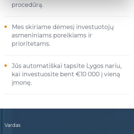
procedūrą.
Find out more about how your personal data is processed
and set your preferences in the
details section
.
Mes skiriame dėmesį investuotojų
We use cookies to provide website functionality, analyse
asmeniniams poreikiams ir
traffic data, display customized page content and
advertising. See more in our
Cookies policy
.
prioritetams.
Jūs automatiškai tapsite Lygos nariu,
kai investuosite bent €10 000 į vieną
įmonę.
Vardas