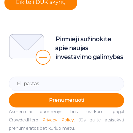
Eikite į DUK skyrių
Pirmieji sužinokite
apie naujas
investavimo galimybes
Prenumeruoti
Asmeniniai duomenys bus tvarkomi pagal
CrowdedHero
Privacy Policy
. Jūs galite atsisakyti
prenumeratos bet kuriuo metu.