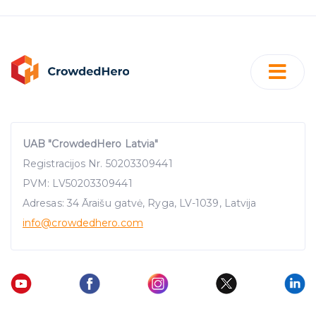
UAB "CrowdedHero Latvia"
Registracijos Nr. 50203309441
PVM: LV50203309441
Adresas: 34 Āraišu gatvė, Ryga, LV-1039, Latvija
info
@crowdedhero.com