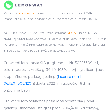
Partneris
Lemonway
, mokėjimų institucija, patvirtinta ACPR
Prancūzijoje 2012 m. gruodžio 24 d., registracijos numeris - 16568.
AGENTO PAVADINIMAS yra užregistruotas
REGAFI
pagal REGAFI
NUMERĮ Autorité de Contrôle Prudentiel et de Résolution ("ACPR") kaip
Partneris ir Mokėjimo Agentas Lemonway, mokėjimų įstaiga, įsikūrusi
8, rue du Sentier 75002 Paryžiuje, autorizuota AC
CrowdedHero Latvia SIA (registracijos Nr. 50203309441,
teisinis adresas: Āraišu g. 34, LV-1039, Latvija) yra licencijuota
kruporiškumo paslaugų teikėja (
License number
06.15.01.806/120
, išduota 2022 m. rugpjūčio 16 d.), ir
prižiūrima Latvij
CrowdedHero teikiamos paslaugos nepatenka į indėlių
garantijų sistemas, įsteigtas pagal 2014/49/ES direktyvą,