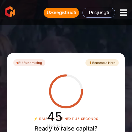
Užsiregistruoti
Prisijungti
EU Fundraising
Become a Hero
45
⚡
RAISE IN THE NEXT 45 SECONDS
SECONDS
Ready to raise capital?