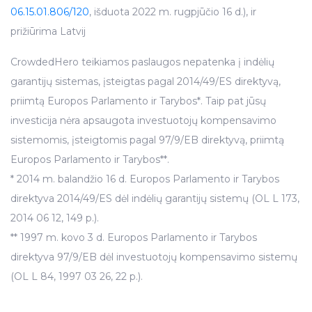
06.15.01.806/120
, išduota 2022 m. rugpjūčio 16 d.), ir
prižiūrima Latvij
CrowdedHero teikiamos paslaugos nepatenka į indėlių
garantijų sistemas, įsteigtas pagal 2014/49/ES direktyvą,
priimtą Europos Parlamento ir Tarybos*. Taip pat jūsų
investicija nėra apsaugota investuotojų kompensavimo
sistemomis, įsteigtomis pagal 97/9/EB direktyvą, priimtą
Europos Parlamento ir Tarybos**.
* 2014 m. balandžio 16 d. Europos Parlamento ir Tarybos
direktyva 2014/49/ES dėl indėlių garantijų sistemų (OL L 173,
2014 06 12, 149 p.).
** 1997 m. kovo 3 d. Europos Parlamento ir Tarybos
direktyva 97/9/EB dėl investuotojų kompensavimo sistemų
(OL L 84, 1997 03 26, 22 p.).