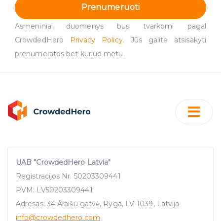
Prenumeruoti
Asmeniniai duomenys bus tvarkomi pagal
CrowdedHero
Privacy Policy
. Jūs galite atsisakyti
prenumeratos bet kuriuo metu.
UAB "CrowdedHero Latvia"
Registracijos Nr. 50203309441
PVM: LV50203309441
Adresas: 34 Āraišu gatvė, Ryga, LV-1039, Latvija
info
@crowdedhero.com