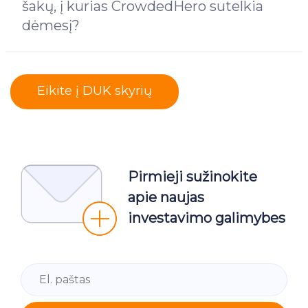
šakų, į kurias CrowdedHero sutelkia
dėmesį?
Eikite į DUK skyrių
Pirmieji sužinokite
apie naujas
investavimo galimybes