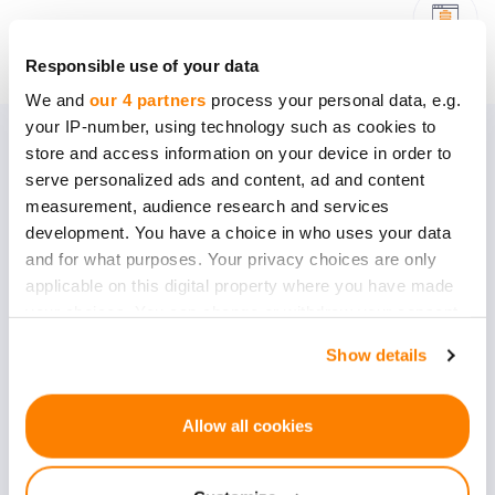
Responsible use of your data
We and
our 4 partners
process your personal data, e.g.
your IP-number, using technology such as cookies to
store and access information on your device in order to
Nuo kada pradėsite?
serve personalized ads and content, ad and content
measurement, audience research and services
development. You have a choice in who uses your data
Nesvarbu, ar esate pradedančioji, ar
and for what purposes. Your privacy choices are only
brandi įmonė, nekantraujame išgirsti
applicable on this digital property where you have made
jūsų istoriją, įsigilinti į jūsų poreikius ir
your choices. You can change or withdraw your consent
padėti jums įgyvendinti savo idėją.
any time from the Cookie Declaration or by clicking on
Show details
the Privacy trigger icon.
If you allow, we would also like to:
Allow all cookies
Startuolio stadija
Collect information about your geographical
location which can be accurate to within several