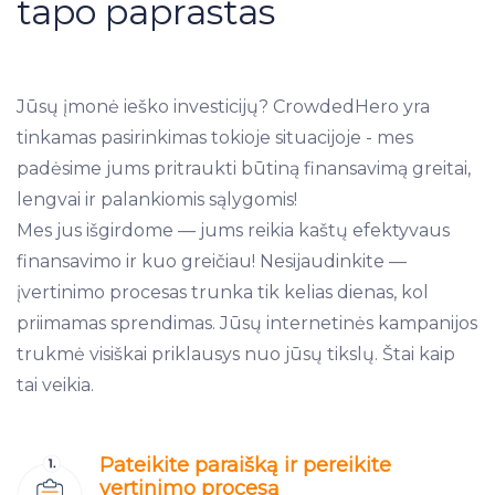
tapo paprastas
Jūsų įmonė ieško investicijų? CrowdedHero yra
tinkamas pasirinkimas tokioje situacijoje - mes
padėsime jums pritraukti būtiną finansavimą greitai,
lengvai ir palankiomis sąlygomis!
Mes jus išgirdome — jums reikia kaštų efektyvaus
finansavimo ir kuo greičiau! Nesijaudinkite —
įvertinimo procesas trunka tik kelias dienas, kol
priimamas sprendimas. Jūsų internetinės kampanijos
trukmė visiškai priklausys nuo jūsų tikslų. Štai kaip
tai veikia.
Pateikite paraišką ir pereikite
vertinimo procesą