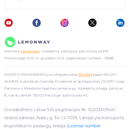
Partneris
Lemonway
, mokėjimų institucija, patvirtinta ACPR
Prancūzijoje 2012 m. gruodžio 24 d., registracijos numeris - 16568.
AGENTO PAVADINIMAS yra užregistruotas
REGAFI
pagal REGAFI
NUMERĮ Autorité de Contrôle Prudentiel et de Résolution ("ACPR") kaip
Partneris ir Mokėjimo Agentas Lemonway, mokėjimų įstaiga, įsikūrusi
8, rue du Sentier 75002 Paryžiuje, autorizuota AC
CrowdedHero Latvia SIA (registracijos Nr. 50203309441,
teisinis adresas: Āraišu g. 34, LV-1039, Latvija) yra licencijuota
kruporiškumo paslaugų teikėja (
License number