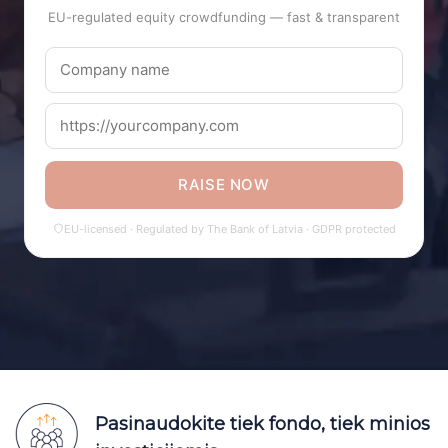
EU-regulated equity crowdfunding — fast & transparent
RAISE NOW
EU-licensed · Regulated by The Bank of Latvia · GDPR protected
Pasinaudokite tiek fondo, tiek minios