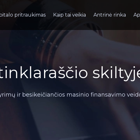
pitalo pritraukimas
Kaip tai veikia
Antrinė rinka
Ap
nklaraščio skiltyj
rimų ir besikeičiančios masinio finansavimo veido