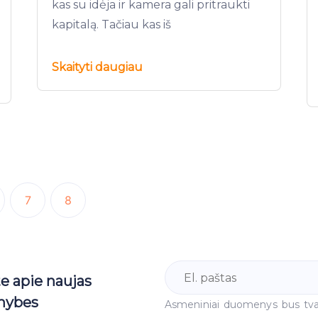
kas su idėja ir kamera gali pritraukti
kapitalą. Tačiau kas iš
Skaityti daugiau
7
8
te apie naujas
mybes
Asmeniniai duomenys bus tv