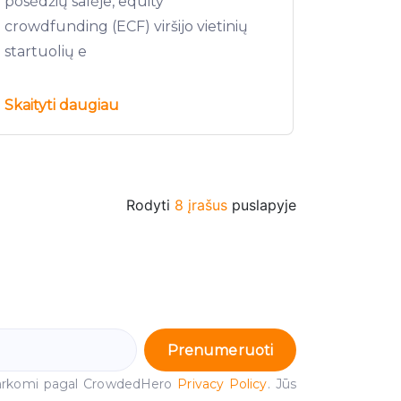
posėdžių salėje, equity
crowdfunding (ECF) viršijo vietinių
startuolių e
Skaityti daugiau
Rodyti
8 įrašus
puslapyje
Prenumeruoti
arkomi pagal CrowdedHero
Privacy Policy
. Jūs