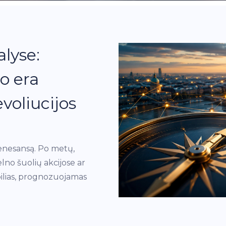
alyse:
o era
voliucijos
 renesansą. Po metų,
lno šuolių akcijose ar
abilias, prognozuojamas