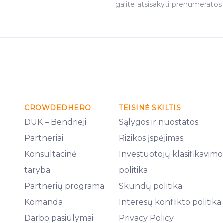
galite atsisakyti prenumeratos
CROWDEDHERO
TEISINĖ SKILTIS
DUK – Bendrieji
Sąlygos ir nuostatos
Partneriai
Rizikos įspėjimas
Konsultacinė
Investuotojų klasifikavimo
taryba
politika
Partnerių programa
Skundų politika
Komanda
Interesų konflikto politika
Darbo pasiūlymai
Privacy Policy