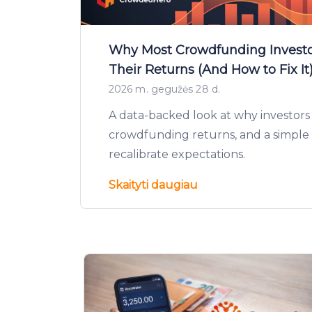
Why Most Crowdfunding Investo
Their Returns (And How to Fix It
2026 m. gegužės 28 d.
A data-backed look at why investors
crowdfunding returns, and a simple
recalibrate expectations.
Skaityti daugiau