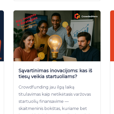
Sąvartinimas inovacijoms: kas iš
tiesų veikia startuoliams?
Crowdfunding jau ilgą laiką
titulavimas kaip netikėtasis varžovas
startuolių finansavime —
skaitmeninis bokštas, kuriame bet