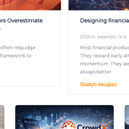
rs Overestimate
Designing financial
)
2026 m. balandžio 14 d.
 often misjudge
Most financial produc
 framework to
They reward early att
momentum. They assum
always better.
Skaityti daugiau