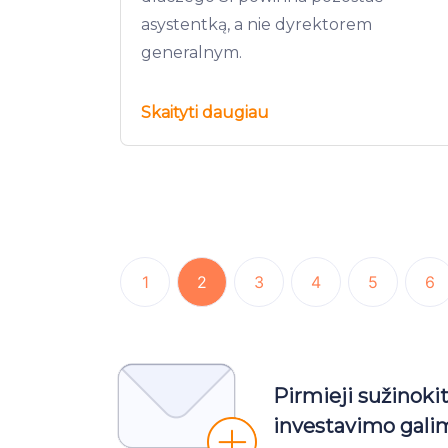
asystentką, a nie dyrektorem
generalnym.
Skaityti daugiau
1
2
3
4
5
6
Pirmieji sužinoki
investavimo gali