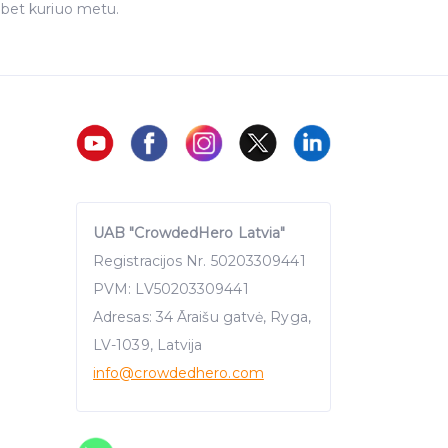
 bet kuriuo metu.
UAB "CrowdedHero Latvia"
Registracijos Nr. 50203309441
PVM: LV50203309441
Adresas: 34 Āraišu gatvė, Ryga,
LV-1039, Latvija
info
@crowdedhero.com