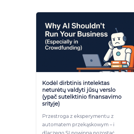
Kodėl dirbtinis intelektas
neturėtų valdyti jūsų verslo
(ypač sutelktinio finansavimo
srityje)
Przestroga z eksperymentu z
automatem przekąskowym – i
dlaczego SI powinna pozostać