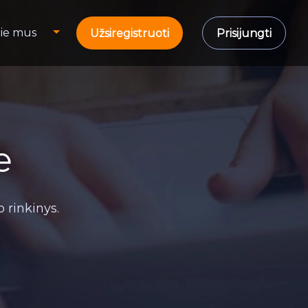
ie mus
Užsiregistruoti
Prisijungti
e
 rinkinys.