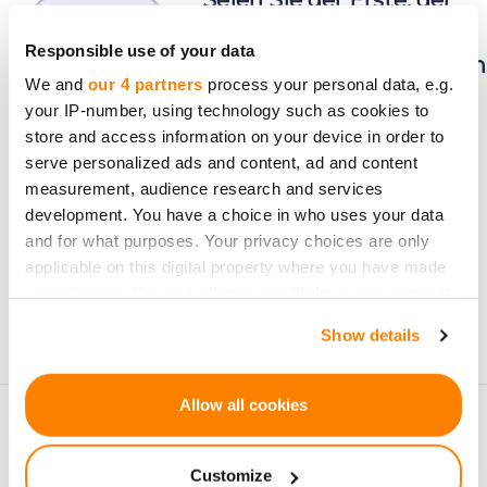
von neuen
Responsible use of your data
Investmentmöglichkeiten
We and
our 4 partners
process your personal data, e.g.
erfährt.
your IP-number, using technology such as cookies to
store and access information on your device in order to
serve personalized ads and content, ad and content
measurement, audience research and services
development. You have a choice in who uses your data
Abonnieren
and for what purposes. Your privacy choices are only
applicable on this digital property where you have made
Personenbezogene Daten werden gemäß den
your choices. You can change or withdraw your consent
Datenschutzerklärung
von CrowdedHero verarbeitet.
any time from the Cookie Declaration or by clicking on
Show details
Sie können sich jederzeit abmelden.
the Privacy trigger icon.
If you allow, we would also like to:
Allow all cookies
Collect information about your geographical
location which can be accurate to within several
Customize
meters