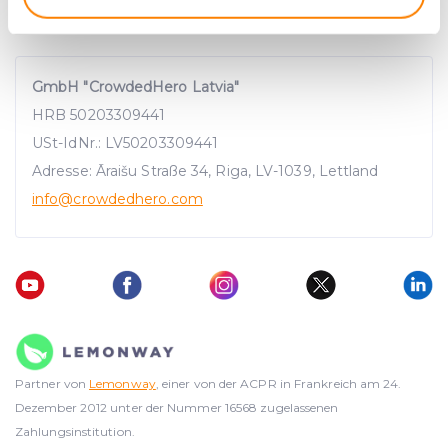
Identify your device by actively scanning it for
specific characteristics (fingerprinting)
Find out more about how your personal data is processed
GmbH "CrowdedHero Latvia"
and set your preferences in the
details section
.
HRB 50203309441
We use cookies to provide website functionality, analyse
USt-IdNr.: LV50203309441
traffic data, display customized page content and
Adresse: Āraišu Straße 34, Riga, LV-1039, Lettland
advertising. See more in our
Cookies policy
.
info
@crowdedhero.com
Partner von
Lemonway
, einer von der ACPR in Frankreich am 24.
Dezember 2012 unter der Nummer 16568 zugelassenen
Zahlungsinstitution.