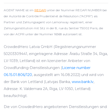
AGENT NAME ist im
REGAFI
unter der Nummer REGAFI NUMBER bei
der Autorité de Contrôle Prudentiel et de Résolution ("ACPR") als
Partner und Zahlungsagent von Lemonway registriert, einer
Zahlungsinstitution mit Sitz in der 8, rue du Sentier 75002 Paris, die
von der ACPR unter der Nummer 16568 autorisiert ist.
CrowdedHero Latvia GmbH (Registrierungsnummer
50203309441, eingetragene Adresse: Āraišu Straße 34, Riga,
LV-1039, Lettland) ist ein lizenzierter Anbieter von
Crowdfunding-Dienstleistungen (
License number
06.15.01.806/120
, ausgestellt am 16.08.2022) und wird von
der Bank von Lettland (Latvijas Banka,
www.bank.lv
,
Adresse: K. Valdemara 2A, Riga, LV-1050, Lettland)
beaufsichtigt.
Die von CrowdedHero angebotenen Dienstleistungen sind