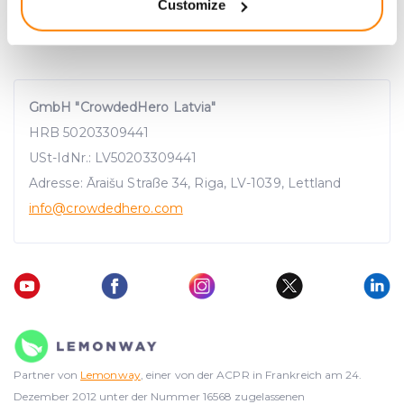
Customize
meters
Identify your device by actively scanning it for
specific characteristics (fingerprinting)
Find out more about how your personal data is processed
and set your preferences in the
details section
.
GmbH "CrowdedHero Latvia"
HRB 50203309441
We use cookies to provide website functionality, analyse
USt-IdNr.: LV50203309441
traffic data, display customized page content and
Adresse: Āraišu Straße 34, Riga, LV-1039, Lettland
advertising. See more in our
Cookies policy
.
info
@crowdedhero.com
Partner von
Lemonway
, einer von der ACPR in Frankreich am 24.
Dezember 2012 unter der Nummer 16568 zugelassenen