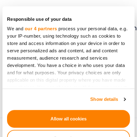
Seien Sie der Erste, der
von neuen
Responsible use of your data
Investmentmöglichkeiten
We and
our 4 partners
process your personal data, e.g.
your IP-number, using technology such as cookies to
erfährt.
store and access information on your device in order to
serve personalized ads and content, ad and content
measurement, audience research and services
development. You have a choice in who uses your data
and for what purposes. Your privacy choices are only
Abonnieren
applicable on this digital property where you have made
your choices. You can change or withdraw your consent
Personenbezogene Daten werden gemäß den
any time from the Cookie Declaration or by clicking on
Datenschutzerklärung
von CrowdedHero verarbeitet.
Show details
the Privacy trigger icon.
Sie können sich jederzeit abmelden.
If you allow, we would also like to:
Allow all cookies
Collect information about your geographical
location which can be accurate to within several