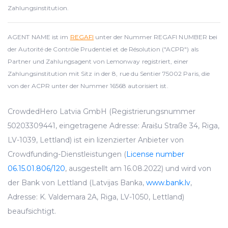
Zahlungsinstitution.
AGENT NAME ist im
REGAFI
unter der Nummer REGAFI NUMBER bei
der Autorité de Contrôle Prudentiel et de Résolution ("ACPR") als
Partner und Zahlungsagent von Lemonway registriert, einer
Zahlungsinstitution mit Sitz in der 8, rue du Sentier 75002 Paris, die
von der ACPR unter der Nummer 16568 autorisiert ist.
CrowdedHero Latvia GmbH (Registrierungsnummer
50203309441, eingetragene Adresse: Āraišu Straße 34, Riga,
LV-1039, Lettland) ist ein lizenzierter Anbieter von
Crowdfunding-Dienstleistungen (
License number
06.15.01.806/120
, ausgestellt am 16.08.2022) und wird von
der Bank von Lettland (Latvijas Banka,
www.bank.lv
,
Adresse: K. Valdemara 2A, Riga, LV-1050, Lettland)
beaufsichtigt.