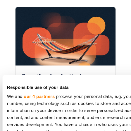
Crowdfunding for the Lazy
Investor: How to Pick Projects
Responsible use of your data
Without the Headache
We and
our 4 partners
process your personal data, e.g. you
A no-effort guide to crowdfunding
number, using technology such as cookies to store and acc
for those who want returns without
information on your device in order to serve personalized ad
content, ad and content measurement, audience research a
the research overload. Perfect for
services development. You have a choice in who uses your 
busy professionals or passive