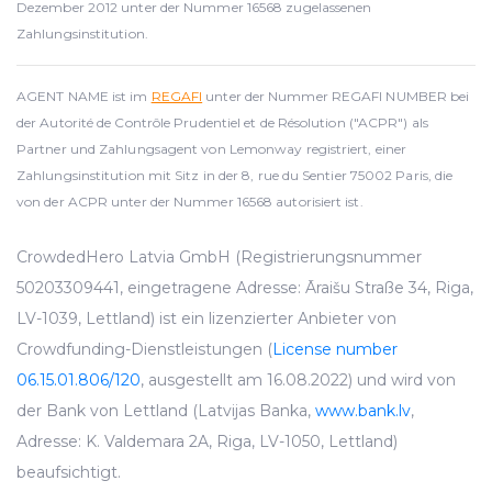
Dezember 2012 unter der Nummer 16568 zugelassenen
Zahlungsinstitution.
AGENT NAME ist im
REGAFI
unter der Nummer REGAFI NUMBER bei
der Autorité de Contrôle Prudentiel et de Résolution ("ACPR") als
Partner und Zahlungsagent von Lemonway registriert, einer
Zahlungsinstitution mit Sitz in der 8, rue du Sentier 75002 Paris, die
von der ACPR unter der Nummer 16568 autorisiert ist.
CrowdedHero Latvia GmbH (Registrierungsnummer
50203309441, eingetragene Adresse: Āraišu Straße 34, Riga,
LV-1039, Lettland) ist ein lizenzierter Anbieter von
Crowdfunding-Dienstleistungen (
License number
06.15.01.806/120
, ausgestellt am 16.08.2022) und wird von
der Bank von Lettland (Latvijas Banka,
www.bank.lv
,
Adresse: K. Valdemara 2A, Riga, LV-1050, Lettland)
beaufsichtigt.