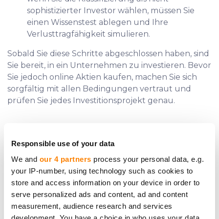
sophistizierter Investor wählen, müssen Sie
einen Wissenstest ablegen und Ihre
Verlusttragfähigkeit simulieren.
Sobald Sie diese Schritte abgeschlossen haben, sind
Sie bereit, in ein Unternehmen zu investieren. Bevor
Sie jedoch online Aktien kaufen, machen Sie sich
sorgfältig mit allen Bedingungen vertraut und
prüfen Sie jedes Investitionsprojekt genau.
Responsible use of your data
Brauchen Sie zusätzliche Hilfe?
We and
our 4 partners
process your personal data, e.g.
your IP-number, using technology such as cookies to
Nehmen Sie Kontakt auf.
store and access information on your device in order to
serve personalized ads and content, ad and content
measurement, audience research and services
development. You have a choice in who uses your data