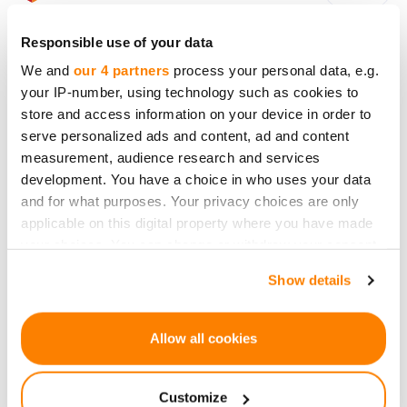
Responsible use of your data
We and
our 4 partners
process your personal data, e.g.
GmbH "CrowdedHero Latvia"
your IP-number, using technology such as cookies to
HRB 50203309441
store and access information on your device in order to
USt-IdNr.: LV50203309441
serve personalized ads and content, ad and content
Adresse: Āraišu Straße 34, Riga, LV-1039, Lettland
measurement, audience research and services
development. You have a choice in who uses your data
info
@crowdedhero.com
and for what purposes. Your privacy choices are only
applicable on this digital property where you have made
your choices. You can change or withdraw your consent
any time from the Cookie Declaration or by clicking on
Show details
the Privacy trigger icon.
If you allow, we would also like to:
Allow all cookies
Partner von
Lemonway
, einer von der ACPR in Frankreich am 24.
Collect information about your geographical
Dezember 2012 unter der Nummer 16568 zugelassenen
location which can be accurate to within several
Zahlungsinstitution.
Customize
meters