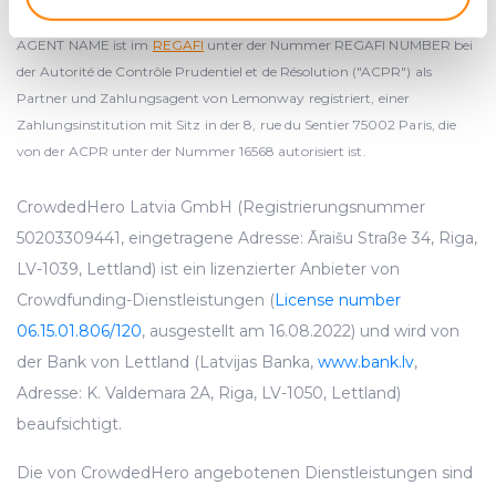
Identify your device by actively scanning it for
specific characteristics (fingerprinting)
AGENT NAME ist im
REGAFI
unter der Nummer REGAFI NUMBER bei
der Autorité de Contrôle Prudentiel et de Résolution ("ACPR") als
Find out more about how your personal data is processed
Partner und Zahlungsagent von Lemonway registriert, einer
and set your preferences in the
details section
.
Zahlungsinstitution mit Sitz in der 8, rue du Sentier 75002 Paris, die
von der ACPR unter der Nummer 16568 autorisiert ist.
We use cookies to provide website functionality, analyse
traffic data, display customized page content and
CrowdedHero Latvia GmbH (Registrierungsnummer
advertising. See more in our
Cookies policy
.
50203309441, eingetragene Adresse: Āraišu Straße 34, Riga,
LV-1039, Lettland) ist ein lizenzierter Anbieter von
Crowdfunding-Dienstleistungen (
License number
06.15.01.806/120
, ausgestellt am 16.08.2022) und wird von
der Bank von Lettland (Latvijas Banka,
www.bank.lv
,
Adresse: K. Valdemara 2A, Riga, LV-1050, Lettland)
beaufsichtigt.
Die von CrowdedHero angebotenen Dienstleistungen sind