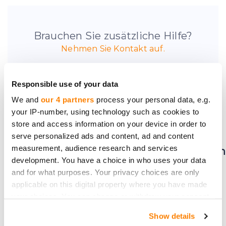
Brauchen Sie zusätzliche Hilfe?
Nehmen Sie Kontakt auf.
Responsible use of your data
We and
our 4 partners
process your personal data, e.g.
your IP-number, using technology such as cookies to
Seien Sie der Erste, der
store and access information on your device in order to
von neuen
serve personalized ads and content, ad and content
measurement, audience research and services
Investmentmöglichkeiten
development. You have a choice in who uses your data
erfährt.
and for what purposes. Your privacy choices are only
applicable on this digital property where you have made
your choices. You can change or withdraw your consent
any time from the Cookie Declaration or by clicking on
Show details
the Privacy trigger icon.