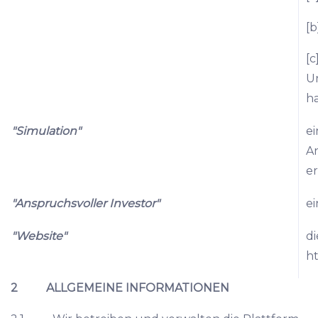
[b
[c
Un
ha
"Simulation"
ei
An
er
"Anspruchsvoller Investor"
ei
"Website"
d
h
2 ALLGEMEINE INFORMATIONEN