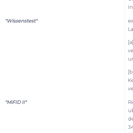
In
"Wissenstest"
ei
L
[a
ve
u
[
K
v
"MiFID II"
Ri
ü
de
34