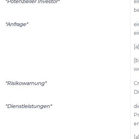
"Potenzieller Investor"
ei
b
"Anfrage"
ei
ei
[a
[
w
"Risikowarnung"
C
Di
"Dienstleistungen"
d
P
en
[a