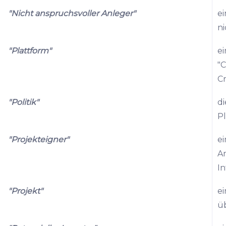
"Nicht anspruchsvoller Anleger"
ei
ni
"Plattform"
ei
"C
C
"Politik"
di
Pl
"Projekteigner"
ei
An
In
"Projekt"
ei
üb