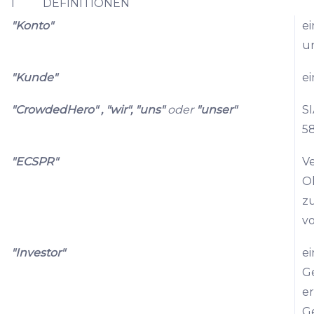
1 DEFINITIONEN
"Konto"
ei
un
"Kunde"
ei
"CrowdedHero" , "wir", "uns"
oder
"unser"
SI
58
"ECSPR"
V
O
zu
vo
"Investor"
ei
G
er
G