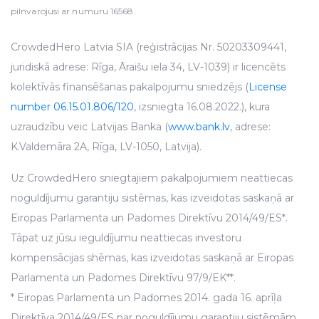
pilnvarojusi ar numuru 16568.
CrowdedHero Latvia SIA (reģistrācijas Nr. 50203309441,
juridiskā adrese: Rīga, Āraišu iela 34, LV-1039) ir licencēts
kolektīvās finansēšanas pakalpojumu sniedzējs (
License
number 06.15.01.806/120
, izsniegta 16.08.2022.), kura
uzraudzību veic Latvijas Banka (
www.bank.lv
, adrese:
K.Valdemāra 2A, Rīga, LV-1050, Latvija).
Uz CrowdedHero sniegtajiem pakalpojumiem neattiecas
noguldījumu garantiju sistēmas, kas izveidotas saskaņā ar
Eiropas Parlamenta un Padomes Direktīvu 2014/49/ES*.
Tāpat uz jūsu ieguldījumu neattiecas investoru
kompensācijas shēmas, kas izveidotas saskaņā ar Eiropas
Parlamenta un Padomes Direktīvu 97/9/EK**.
* Eiropas Parlamenta un Padomes 2014. gada 16. aprīļa
Direktīva 2014/49/ES par noguldījumu garantiju sistēmām