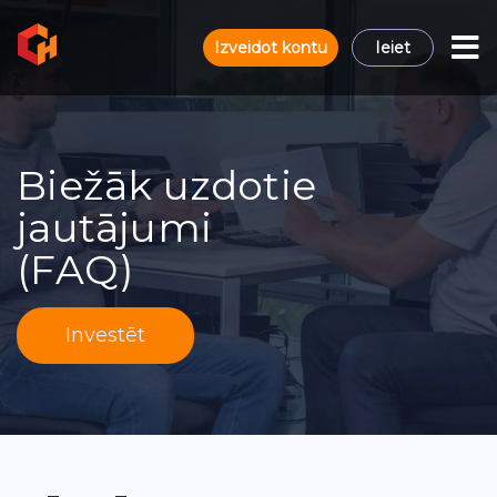
Izveidot kontu
Ieiet
Biežāk uzdotie
jautājumi
(FAQ)
Investēt