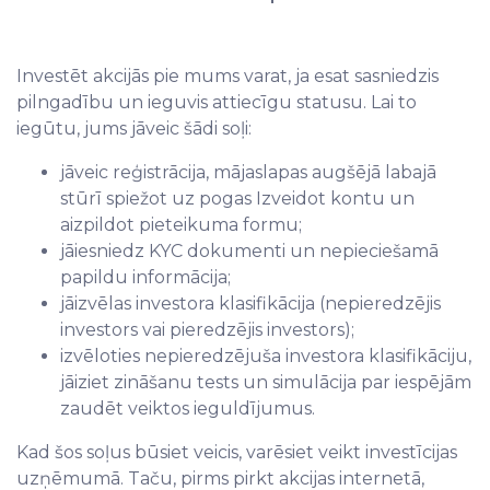
Investēt akcijās pie mums varat, ja esat sasniedzis
pilngadību un ieguvis attiecīgu statusu. Lai to
iegūtu, jums jāveic šādi soļi:
jāveic reģistrācija, mājaslapas augšējā labajā
stūrī spiežot uz pogas Izveidot kontu un
aizpildot pieteikuma formu;
jāiesniedz KYC dokumenti un nepieciešamā
papildu informācija;
jāizvēlas investora klasifikācija (nepieredzējis
investors vai pieredzējis investors);
izvēloties nepieredzējuša investora klasifikāciju,
jāiziet zināšanu tests un simulācija par iespējām
zaudēt veiktos ieguldījumus.
Kad šos soļus būsiet veicis, varēsiet veikt investīcijas
uzņēmumā. Taču, pirms pirkt akcijas internetā,