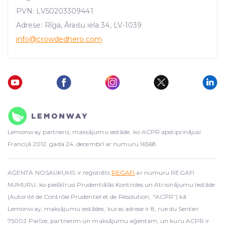
PVN: LV50203309441
Adrese: Rīga, Āraišu iela 34, LV-1039
info
@crowdedhero.com
Lemonway partneris, maksājumu iestāde, ko ACPR apstiprinājusi
Francijā 2012. gada 24. decembrī ar numuru 16568
AĢENTA NOSAUKUMS ir reģistrēts
REGAFI
ar numuru REGAFI
NUMURU, ko piešķīrusi Prudentiālās Kontroles un Atrisinājumu Iestāde
(Autorité de Contrôle Prudentiel et de Résolution, “ACPR”) kā
Lemonway, maksājumu iestādes, kuras adrese ir 8, rue du Sentier
75002 Parīze, partnerim un maksājumu aģentam, un kuru ACPR ir