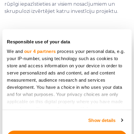
rūpīgi iepazīstieties ar visiem nosacījumiem un
skrupulozi izvērtējiet katru investīciju projektu.
Responsible use of your data
Vajadzīga papildus palīdzība?
We and
our 4 partners
process your personal data, e.g.
Sazinies ar mums
your IP-number, using technology such as cookies to
store and access information on your device in order to
serve personalized ads and content, ad and content
measurement, audience research and services
development. You have a choice in who uses your data
and for what purposes. Your privacy choices are only
Esi pirmais, kas uzzina
applicable on this digital property where you have made
your choices. You can change or withdraw your consent
jaunumus par
any time from the Cookie Declaration or by clicking on
investīciju projektiem
Show details
the Privacy trigger icon.