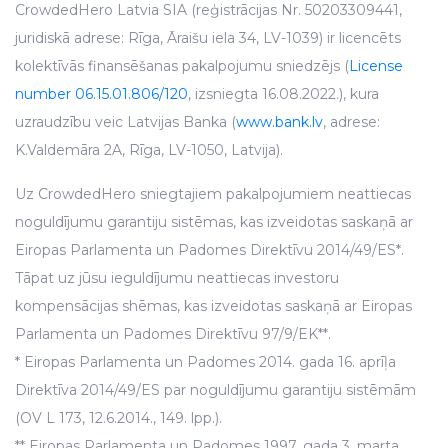
CrowdedHero Latvia SIA (reģistrācijas Nr. 50203309441,
juridiskā adrese: Rīga, Āraišu iela 34, LV-1039) ir licencēts
kolektīvās finansēšanas pakalpojumu sniedzējs (
License
number 06.15.01.806/120
, izsniegta 16.08.2022.), kura
uzraudzību veic Latvijas Banka (
www.bank.lv
, adrese:
K.Valdemāra 2A, Rīga, LV-1050, Latvija).
Uz CrowdedHero sniegtajiem pakalpojumiem neattiecas
noguldījumu garantiju sistēmas, kas izveidotas saskaņā ar
Eiropas Parlamenta un Padomes Direktīvu 2014/49/ES*.
Tāpat uz jūsu ieguldījumu neattiecas investoru
kompensācijas shēmas, kas izveidotas saskaņā ar Eiropas
Parlamenta un Padomes Direktīvu 97/9/EK**.
* Eiropas Parlamenta un Padomes 2014. gada 16. aprīļa
Direktīva 2014/49/ES par noguldījumu garantiju sistēmām
(OV L 173, 12.6.2014., 149. lpp.).
** Eiropas Parlamenta un Padomes 1997. gada 3. marta