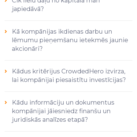
Cik lielu daļu no kapitāla man
japiedāvā?
Kā kompānijas ikdienas darbu un
lēmumu pieņemšanu ietekmēs jaunie
akcionāri?
Kādus kritērijus CrowdedHero izvirza,
lai kompānijai piesaistītu investīcijas?
Kādu informāciju un dokumentus
kompānijai jāiesniedz finanšu un
juridiskās analīzes etapā?