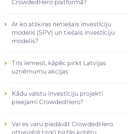
CrowdedHero platformā?
Ar ko atšķiras netiešais investīciju
modelis (SPV) un tiešais investīciju
modelis?
Trīs iemesli, kāpēc pirkt Latvijas
uzņēmumu akcijas
Kādu valstu investīciju projekti
pieejami CrowdedHero?
Vai es varu piedāvāt CrowdedHero
ottreizējā tirgū biržās kotētu