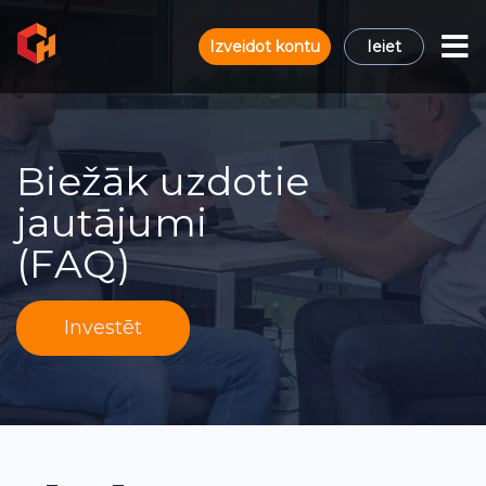
Izveidot kontu
Ieiet
Biežāk uzdotie
jautājumi
(FAQ)
Investēt