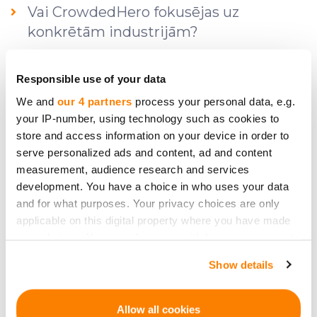
Vai CrowdedHero fokusējas uz
konkrētām industrijām?
Responsible use of your data
Kādas komisijas maksas investoram ir
We and
our 4 partners
process your personal data, e.g.
jāmaksā un kādos investīciju posmos?
your IP-number, using technology such as cookies to
store and access information on your device in order to
serve personalized ads and content, ad and content
Kas ir pārdomu periods?
measurement, audience research and services
development. You have a choice in who uses your data
and for what purposes. Your privacy choices are only
Kā investēt CrowdedHero publicētajos
applicable on this digital property where you have made
projektos?
your choices. You can change or withdraw your consent
any time from the Cookie Declaration or by clicking on
Show details
the Privacy trigger icon.
Kādi ir riski?
If you allow, we would also like to:
Allow all cookies