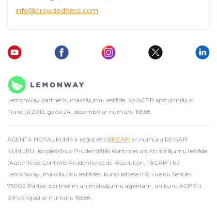
info
@crowdedhero.com
Lemonway partneris, maksājumu iestāde, ko ACPR apstiprinājusi
Francijā 2012. gada 24. decembrī ar numuru 16568
AĢENTA NOSAUKUMS ir reģistrēts
REGAFI
ar numuru REGAFI
NUMURU, ko piešķīrusi Prudentiālās Kontroles un Atrisinājumu Iestāde
(Autorité de Contrôle Prudentiel et de Résolution, “ACPR”) kā
Lemonway, maksājumu iestādes, kuras adrese ir 8, rue du Sentier
75002 Parīze, partnerim un maksājumu aģentam, un kuru ACPR ir
pilnvarojusi ar numuru 16568.