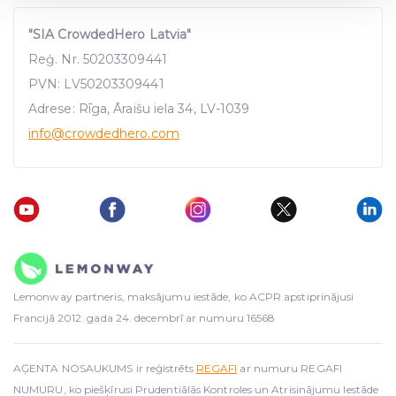
"SIA CrowdedHero Latvia"
We use cookies to provide website functionality, analyse
Reģ. Nr. 50203309441
traffic data, display customized page content and
PVN: LV50203309441
advertising. See more in our
Cookies policy
.
Adrese: Rīga, Āraišu iela 34, LV-1039
info
@crowdedhero.com
Lemonway partneris, maksājumu iestāde, ko ACPR apstiprinājusi
Francijā 2012. gada 24. decembrī ar numuru 16568
AĢENTA NOSAUKUMS ir reģistrēts
REGAFI
ar numuru REGAFI
NUMURU, ko piešķīrusi Prudentiālās Kontroles un Atrisinājumu Iestāde