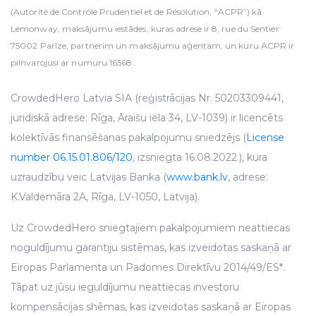
(Autorité de Contrôle Prudentiel et de Résolution, “ACPR”) kā
Lemonway, maksājumu iestādes, kuras adrese ir 8, rue du Sentier
75002 Parīze, partnerim un maksājumu aģentam, un kuru ACPR ir
pilnvarojusi ar numuru 16568.
CrowdedHero Latvia SIA (reģistrācijas Nr. 50203309441,
juridiskā adrese: Rīga, Āraišu iela 34, LV-1039) ir licencēts
kolektīvās finansēšanas pakalpojumu sniedzējs (
License
number 06.15.01.806/120
, izsniegta 16.08.2022.), kura
uzraudzību veic Latvijas Banka (
www.bank.lv
, adrese:
K.Valdemāra 2A, Rīga, LV-1050, Latvija).
Uz CrowdedHero sniegtajiem pakalpojumiem neattiecas
noguldījumu garantiju sistēmas, kas izveidotas saskaņā ar
Eiropas Parlamenta un Padomes Direktīvu 2014/49/ES*.
Tāpat uz jūsu ieguldījumu neattiecas investoru
kompensācijas shēmas, kas izveidotas saskaņā ar Eiropas