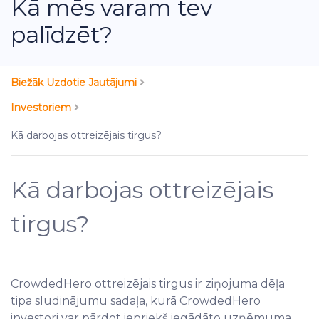
Kā mēs varam tev
palīdzēt?
Biežāk Uzdotie Jautājumi
Investoriem
Kā darbojas ottreizējais tirgus?
Kā darbojas ottreizējais
tirgus?
CrowdedHero ottreizējais tirgus ir ziņojuma dēļa
tipa sludinājumu sadaļa, kurā CrowdedHero
investori var pārdot iepriekš iegādāto uzņēmuma