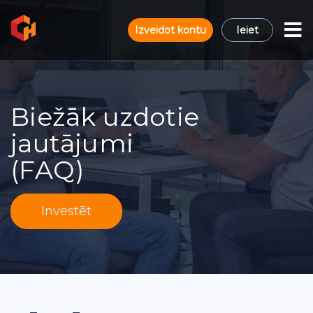
Izveidot kontu
Ieiet
Biežāk uzdotie
jautājumi
(FAQ)
Investēt