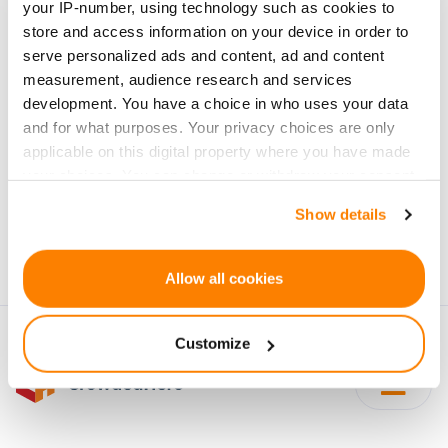
your IP-number, using technology such as cookies to
investīciju projektiem
store and access information on your device in order to
serve personalized ads and content, ad and content
measurement, audience research and services
development. You have a choice in who uses your data
and for what purposes. Your privacy choices are only
applicable on this digital property where you have made
Pierakstīties
your choices. You can change or withdraw your consent
any time from the Cookie Declaration or by clicking on
Personu dati tiks apstrādāti saskaņā ar CrowdedHero
Show details
the Privacy trigger icon.
Privātuma politika
. Jūs varat atteikties no jaunumiem
jebkura brīdī.
If you allow, we would also like to:
Allow all cookies
Collect information about your geographical
location which can be accurate to within several
Customize
meters
Identify your device by actively scanning it for
specific characteristics (fingerprinting)
Find out more about how your personal data is processed
and set your preferences in the
details section
.