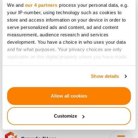
We and
our 4 partners
process your personal data, e.g.
Esi pirmais, kas uzzina
your IP-number, using technology such as cookies to
jaunumus par
store and access information on your device in order to
serve personalized ads and content, ad and content
investīciju projektiem
measurement, audience research and services
development. You have a choice in who uses your data
and for what purposes. Your privacy choices are only
applicable on this digital property where you have made
your choices. You can change or withdraw your consent
any time from the Cookie Declaration or by clicking on
Pierakstīties
Show details
the Privacy trigger icon.
Personu dati tiks apstrādāti saskaņā ar CrowdedHero
If you allow, we would also like to:
Privātuma politika
. Jūs varat atteikties no jaunumiem
Allow all cookies
Collect information about your geographical
jebkura brīdī.
location which can be accurate to within several
Customize
meters
Identify your device by actively scanning it for
specific characteristics (fingerprinting)