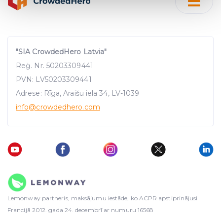
Find out more about how your personal data is processed
and set your preferences in the
details section
.
We use cookies to provide website functionality, analyse
traffic data, display customized page content and
"SIA CrowdedHero Latvia"
advertising. See more in our
Cookies policy
.
Reģ. Nr. 50203309441
PVN: LV50203309441
Adrese: Rīga, Āraišu iela 34, LV-1039
info
@crowdedhero.com
Lemonway partneris, maksājumu iestāde, ko ACPR apstiprinājusi
Francijā 2012. gada 24. decembrī ar numuru 16568