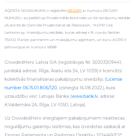
AĢENTA NOSAUKUMS ir reģistrēts
REGAFI
ar numuru REGAFI
NUMURU, ko piešķīrusi Prudentiālās Kontroles un Atrisinājumu Iestāde
(Autorité de Contrôle Prudentiel et de Résolution, “ACPR”) kā
Lemonway, maksājumu iestādes, kuras adrese ir 8, rue du Sentier
75002 Parīze, partnerim un maksājumu aģentam, un kuru ACPR ir
pilnvarojusi ar numuru 16568.
CrowdedHero Latvia SIA (reģistrācijas Nr. 50203309441,
juridiskā adrese: Rīga, Āraišu iela 34, LV-1039) ir licencēts
kolektīvās finansēšanas pakalpojumu sniedzējs (
License
number 06.15.01.806/120
, izsniegta 16.08.2022.), kura
uzraudzību veic Latvijas Banka (
www.bank.lv
, adrese:
K.Valdemāra 2A, Rīga, LV-1050, Latvija).
Uz CrowdedHero sniegtajiem pakalpojumiem neattiecas
noguldījumu garantiju sistēmas, kas izveidotas saskaņā ar
Eiropas Parlamenta un Padomes Direktīvu 2014/49/ES*.