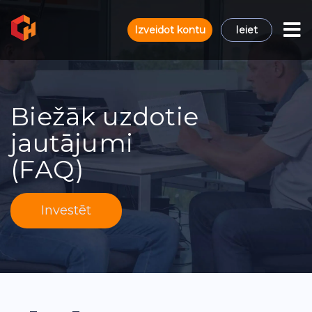
Izveidot kontu
Ieiet
Biežāk uzdotie
jautājumi
(FAQ)
Investēt