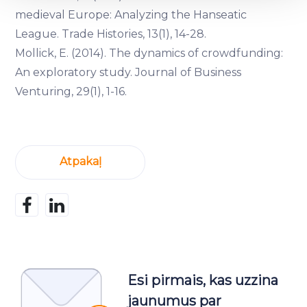
medieval Europe: Analyzing the Hanseatic
We use cookies to provide website functionality, analyse
League. Trade Histories, 13(1), 14-28.
traffic data, display customized page content and
Mollick, E. (2014). The dynamics of crowdfunding:
advertising. See more in our
Cookies policy
.
An exploratory study. Journal of Business
Venturing, 29(1), 1-16.
Atpakaļ
Esi pirmais, kas uzzina
jaunumus par