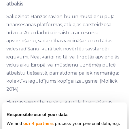
atbalsis
Salīdzinot Hanzas savienību un mūsdienu pūļa
finansēšanas platformas, atklājas pārsteidzoša
līdzība. Abu darbība ir saistīta ar resursu
apvienošanu, sadarbības veicināšanu un tādas
vides radīšanu, kurā tiek novērtēti savstarpēji
ieguvumi. Neatkarīgi no tā, vai tirgotāji apvienojās
viduslaiku Eiropā, vai mūsdienu uzņēmēji pulcē
atbalstu tiešsaistē, pamatdoma paliek nemainīga:
kolektīvs ieguldījums kopīgai izaugsmei (Mollick,
2014).
Hanzas savienība parāda, ka pūļa finansēšanas
ētoss sniedzas pāri laikmetiem. Šādi kopienas virzīti
Responsible use of your data
centieni ir atstājuši neizdzēšamu nospiedumu,
We and
our 4 partners
process your personal data, e.g.
pierādot, ka vienotība, redzējums un kolektīvs