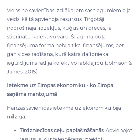
Viens no savienības izcilākajiem sasniegumiem bija
veids, kā tā apvienoja resursus. Tirgotāji
nodrošināja līdzekļus, kuģus un preces, lai
stiprinātu kolektīvo varu. Šī agrīnā pūļa
finansējuma forma nebija tikai finansējums, bet
gan vides radīšana, kurā katra dalībnieka
ieguldījums radīja kolektīvo labklājību (Johnson &
James, 2015).
Ietekme uz Eiropas ekonomiku - ko Eiropa
saņēma mantojumā
Hanzas savienības ietekme uz ekonomiku bija
milzīga:
Tirdzniecības ceļu paplašināšanās:
Apvienojot
resursus, kļuva iespējams izveidot