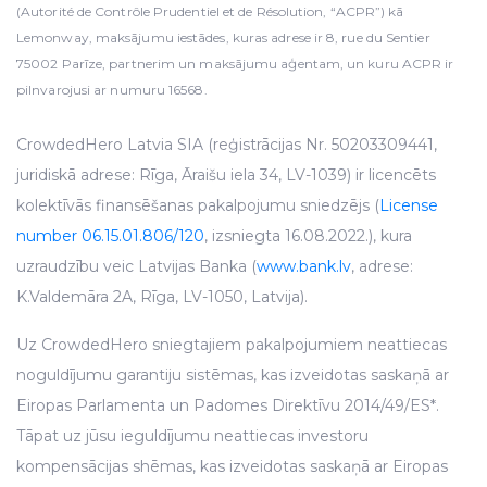
(Autorité de Contrôle Prudentiel et de Résolution, “ACPR”) kā
Lemonway, maksājumu iestādes, kuras adrese ir 8, rue du Sentier
75002 Parīze, partnerim un maksājumu aģentam, un kuru ACPR ir
pilnvarojusi ar numuru 16568.
CrowdedHero Latvia SIA (reģistrācijas Nr. 50203309441,
juridiskā adrese: Rīga, Āraišu iela 34, LV-1039) ir licencēts
kolektīvās finansēšanas pakalpojumu sniedzējs (
License
number 06.15.01.806/120
, izsniegta 16.08.2022.), kura
uzraudzību veic Latvijas Banka (
www.bank.lv
, adrese:
K.Valdemāra 2A, Rīga, LV-1050, Latvija).
Uz CrowdedHero sniegtajiem pakalpojumiem neattiecas
noguldījumu garantiju sistēmas, kas izveidotas saskaņā ar
Eiropas Parlamenta un Padomes Direktīvu 2014/49/ES*.
Tāpat uz jūsu ieguldījumu neattiecas investoru
kompensācijas shēmas, kas izveidotas saskaņā ar Eiropas