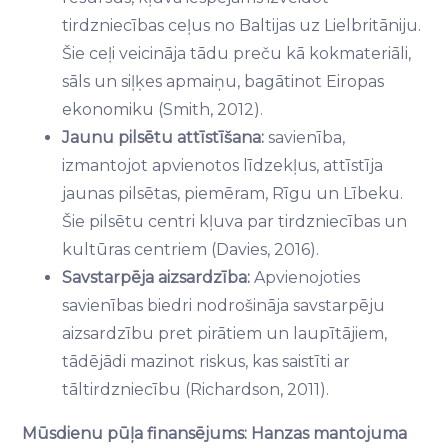
tirdzniecības ceļus no Baltijas uz Lielbritāniju.
Šie ceļi veicināja tādu preču kā kokmateriāli,
sāls un siļķes apmaiņu, bagātinot Eiropas
ekonomiku (Smith, 2012).
Jaunu pilsētu attīstīšana:
savienība,
izmantojot apvienotos līdzekļus, attīstīja
jaunas pilsētas, piemēram, Rīgu un Lībeku.
Šie pilsētu centri kļuva par tirdzniecības un
kultūras centriem (Davies, 2016).
Savstarpēja aizsardzība:
Apvienojoties
savienības biedri nodrošināja savstarpēju
aizsardzību pret pirātiem un laupītājiem,
tādējādi mazinot riskus, kas saistīti ar
tāltirdzniecību (Richardson, 2011).
Mūsdienu pūļa finansējums: Hanzas mantojuma