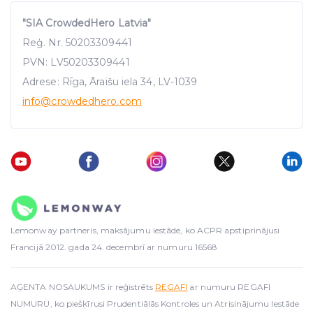
"SIA CrowdedHero Latvia"
Reģ. Nr. 50203309441
PVN: LV50203309441
Adrese: Rīga, Āraišu iela 34, LV-1039
info
@crowdedhero.com
Lemonway partneris, maksājumu iestāde, ko ACPR apstiprinājusi
Francijā 2012. gada 24. decembrī ar numuru 16568
AĢENTA NOSAUKUMS ir reģistrēts
REGAFI
ar numuru REGAFI
NUMURU, ko piešķīrusi Prudentiālās Kontroles un Atrisinājumu Iestāde