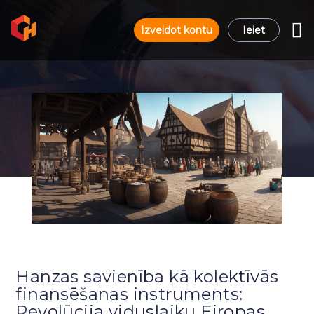
Izveidot kontu
Ieiet
Hanzas savienība kā kolektīvās
finansēšanas instruments:
Revolūcija viduslaiku Eiropas