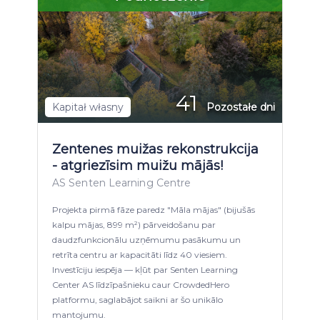
41
Kapitał własny
Pozostałe dni
Zentenes muižas rekonstrukcija
- atgriezīsim muižu mājās!
AS Senten Learning Centre
Projekta pirmā fāze paredz "Māla mājas" (bijušās
kalpu mājas, 899 m²) pārveidošanu par
daudzfunkcionālu uzņēmumu pasākumu un
retrīta centru ar kapacitāti līdz 40 viesiem.
Investīciju iespēja — kļūt par Senten Learning
Center AS līdzīpašnieku caur CrowdedHero
platformu, saglabājot saikni ar šo unikālo
mantojumu.