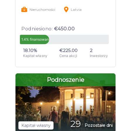
Nieruchomości
Latvia
Podniesiono:
€450.00
1.4% finansowany
18.10%
€225.00
2
Kapitał własny
Cena akcji
Inwestorzy
Podnoszenie
29
Kapitał własny
Pozostałe dni