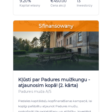
9.20%
€450.00
13
Kapitał własny
Cena akcji
Inwestorzy
Sfinansowany
Kļūsti par Padures muižkungu -
atjaunosim kopā! (2. kārta)
Padures muiža A/S
Piedalies kapitāldaļu kopfinansēšanas kampaņā, lai
kopīgi palīdzētu atjaunot Padures muižu,
nodrošināt tās saglabāšanu un attīstību. Investējot,