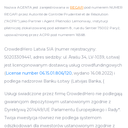
Nazwa AGENTA jest zarejestrowana w
REGAFI
pod numerem NUMER
REGAFI przez Autorité de Contrôle Prudentiel et de Résolution
("ACPR") jako Partner i Agent Płatności Lemonway, instytucji
płatniczej zlokalizowanej pod adresem 8, rue du Sentier 75002 Paryż,
upoważnionej przez ACPR pod numerem 16568.
CrowdedHero Latvia SIA (numer rejestracyjny:
50203309441, adres siedziby: ul. Āraišu 34, LV-1039, Łotwa)
jest licencjonowanym dostawcą usług crowdfundingowych
(
License number 06.15.01.806/120
, wydano 16.08.2022) i
podlega nadzorowi Banku Łotwy (Latvijas Banka, {
Usługi świadczone przez firmę CrowdedHero nie podlegają
gwarancjom depozytowym ustanowionym zgodnie z
Dyrektywą 2014/49/UE Parlamentu Europejskiego i Rady*.
Twoja inwestycja również nie podlega systemom
odszkodowań dla inwestorów ustanowionym zgodnie z