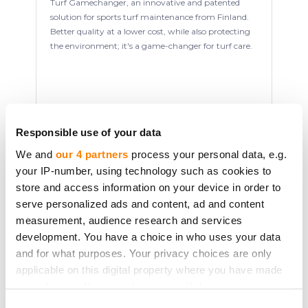
Turf Gamechanger, an innovative and patented
solution for sports turf maintenance from Finland.
Better quality at a lower cost, while also protecting
the environment; it's a game-changer for turf care.
Usługi krajobrazowe
Finland
Responsible use of your data
We and
our 4 partners
process your personal data, e.g.
your IP-number, using technology such as cookies to
Podniesiono:
€242 000.00
store and access information on your device in order to
serve personalized ads and content, ad and content
measurement, audience research and services
Kapitał własny
Sfinansowany
development. You have a choice in who uses your data
and for what purposes. Your privacy choices are only
applicable on this digital property where you have made
Sfinansowany
your choices. You can change or withdraw your consent
any time from the Cookie Declaration or by clicking on