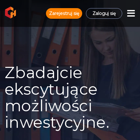
Zarejestruj się
Zaloguj się
Zbadajcie
ekscytujące
możliwości
inwestycyjne.