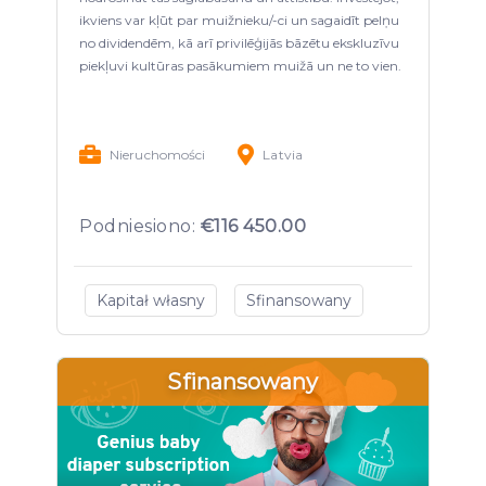
ikviens var kļūt par muižnieku/-ci un sagaidīt pelņu
no dividendēm, kā arī privilēģijās bāzētu ekskluzīvu
piekļuvi kultūras pasākumiem muižā un ne to vien.
Nieruchomości
Latvia
Podniesiono:
€116 450.00
Kapitał własny
Sfinansowany
Sfinansowany