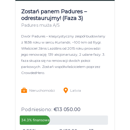
Zostań panem Padures –
odrestaurujmy! (Faza 3)
Padures muiža A/S
Dwór Padures – klasycystyczny zespół budowlany
z 1838 roku w sercu Kurlandii, ~100 km od Rygi.
Właściciel Jānis Lazdāns od 2015 roku prowadzi
jego renowację. 139 akcjonariuszy, 2 udane fazy. 3.
faza skupia się na renowacji dwóch pokoi
parkowych. Zostań współwłaścicielem poprzez
CrowdedHero.
Nieruchomości
Latvia
Podniesiono:
€13 050.00
34.3% finansowany