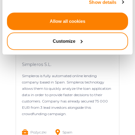
Show details
the Privacy trigger icon.
If you allow, we would also like to:
Allow all cookies
Collect information about your geographical
location which can be accurate to within several
Customize
meters
Identify your device by actively scanning it for
Automated online lending
specific characteristics (fingerprinting)
Simpleros S.L.
Find out more about how your personal data is processed
and set your preferences in the
details section
.
Simpleros is fully automated online lending
company based in Spain. Simpleros technology
We use cookies to provide website functionality, analyse
allows them to quickly analyze the loan application
traffic data, display customized page content and
data in order to provide faster decisions to their
advertising. See more in our
Cookies policy
.
customers. Company has already secured 75 000
EUR from 3 lead investors alongside this
crowdfunding campaign.
Pożyczki
Spain