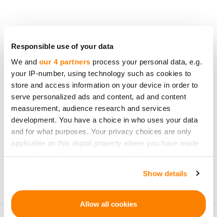
Bądź pierwszy, który
dowie się o nowych
Responsible use of your data
możliwościach
We and
our 4 partners
process your personal data, e.g.
your IP-number, using technology such as cookies to
inwestycyjnych.
store and access information on your device in order to
serve personalized ads and content, ad and content
measurement, audience research and services
development. You have a choice in who uses your data
and for what purposes. Your privacy choices are only
Zapisz się
applicable on this digital property where you have made
your choices. You can change or withdraw your consent
Dane osobowe będą przetwarzane zgodnie z
Privacy
any time from the Cookie Declaration or by clicking on
Policy
przez firmę CrowdedHero. Możesz wypisać się
Show details
the Privacy trigger icon.
w dowolnym momencie.
If you allow, we would also like to:
Allow all cookies
Collect information about your geographical