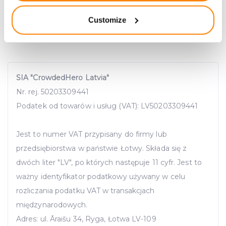
location which can be accurate to within several
Customize
meters
Identify your device by actively scanning it for
specific characteristics (fingerprinting)
Find out more about how your personal data is processed
and set your preferences in the
details section
.
SIA "CrowdedHero Latvia"
Nr. rej. 50203309441
We use cookies to provide website functionality, analyse
Podatek od towarów i usług (VAT): LV50203309441
traffic data, display customized page content and
advertising. See more in our
Cookies policy
.
Jest to numer VAT przypisany do firmy lub
przedsiębiorstwa w państwie Łotwy. Składa się z
dwóch liter "LV", po których następuje 11 cyfr. Jest to
ważny identyfikator podatkowy używany w celu
rozliczania podatku VAT w transakcjach
międzynarodowych.
Adres: ul. Āraišu 34, Ryga, Łotwa LV-109