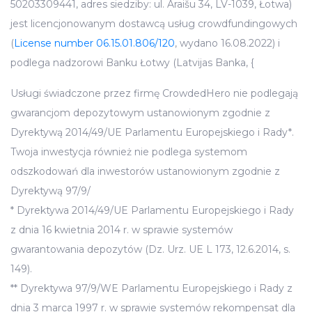
50203309441, adres siedziby: ul. Āraišu 34, LV-1039, Łotwa)
jest licencjonowanym dostawcą usług crowdfundingowych
(
License number 06.15.01.806/120
, wydano 16.08.2022) i
podlega nadzorowi Banku Łotwy (Latvijas Banka, {
Usługi świadczone przez firmę CrowdedHero nie podlegają
gwarancjom depozytowym ustanowionym zgodnie z
Dyrektywą 2014/49/UE Parlamentu Europejskiego i Rady*.
Twoja inwestycja również nie podlega systemom
odszkodowań dla inwestorów ustanowionym zgodnie z
Dyrektywą 97/9/
* Dyrektywa 2014/49/UE Parlamentu Europejskiego i Rady
z dnia 16 kwietnia 2014 r. w sprawie systemów
gwarantowania depozytów (Dz. Urz. UE L 173, 12.6.2014, s.
149).
** Dyrektywa 97/9/WE Parlamentu Europejskiego i Rady z
dnia 3 marca 1997 r. w sprawie systemów rekompensat dla