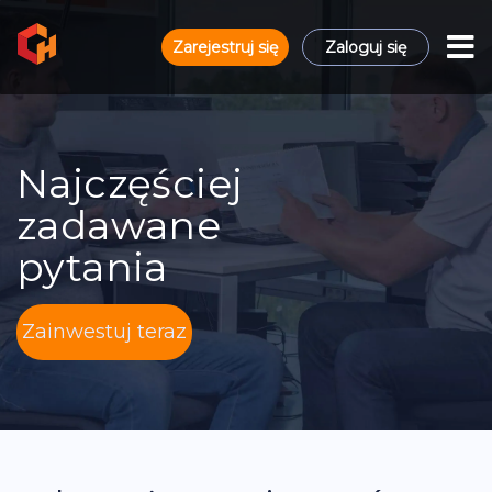
Zarejestruj się
Zaloguj się
Najczęściej
zadawane
pytania
Zainwestuj teraz