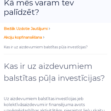
Kā mēs varam tev
palīdzēt?
Biežāk Uzdotie Jautājumi
Akciju kopfinansēšana
Kas ir uz aizdevumiem balstītas pūļa investīcijas?
Kas ir uz aizdevumiem
balstītas pūļa investīcijas?
Uz aizdevumiem balstītas investīcijas jeb
kolektīvāsaizdevumi ir finansējuma avots
uzņēmējdarbības aktivitātēm, piesaistot lielu skaitu