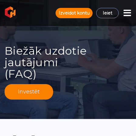
Izveidot kontu
Ieiet
Biežāk uzdotie
jautājumi
(FAQ)
Investēt