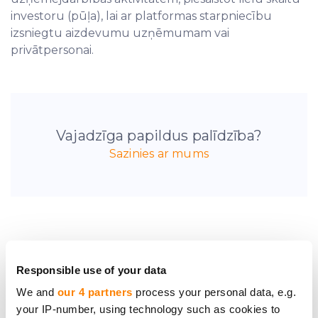
investoru (pūļa), lai ar platformas starpniecību
izsniegtu aizdevumu uzņēmumam vai
privātpersonai.
Vajadzīga papildus palīdzība?
Sazinies ar mums
Esi pirmais, kas uzzina
Responsible use of your data
jaunumus par
We and
our 4 partners
process your personal data, e.g.
investīciju projektiem
your IP-number, using technology such as cookies to