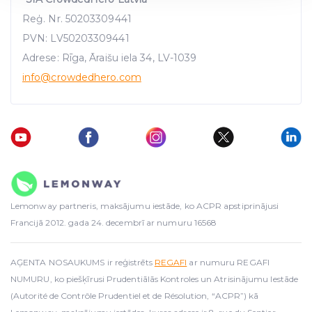
Reģ. Nr. 50203309441
We use cookies to provide website functionality, analyse
traffic data, display customized page content and
PVN: LV50203309441
advertising. See more in our
Cookies policy
.
Adrese: Rīga, Āraišu iela 34, LV-1039
info
@crowdedhero.com
Lemonway partneris, maksājumu iestāde, ko ACPR apstiprinājusi
Francijā 2012. gada 24. decembrī ar numuru 16568
AĢENTA NOSAUKUMS ir reģistrēts
REGAFI
ar numuru REGAFI
NUMURU, ko piešķīrusi Prudentiālās Kontroles un Atrisinājumu Iestāde
(Autorité de Contrôle Prudentiel et de Résolution, “ACPR”) kā