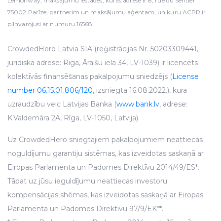
Lemonway, maksājumu iestādes, kuras adrese ir 8, rue du Sentier
75002 Parīze, partnerim un maksājumu aģentam, un kuru ACPR ir
pilnvarojusi ar numuru 16568.
CrowdedHero Latvia SIA (reģistrācijas Nr. 50203309441,
juridiskā adrese: Rīga, Āraišu iela 34, LV-1039) ir licencēts
kolektīvās finansēšanas pakalpojumu sniedzējs (
License
number 06.15.01.806/120
, izsniegta 16.08.2022.), kura
uzraudzību veic Latvijas Banka (
www.bank.lv
, adrese:
K.Valdemāra 2A, Rīga, LV-1050, Latvija).
Uz CrowdedHero sniegtajiem pakalpojumiem neattiecas
noguldījumu garantiju sistēmas, kas izveidotas saskaņā ar
Eiropas Parlamenta un Padomes Direktīvu 2014/49/ES*.
Tāpat uz jūsu ieguldījumu neattiecas investoru
kompensācijas shēmas, kas izveidotas saskaņā ar Eiropas
Parlamenta un Padomes Direktīvu 97/9/EK**.