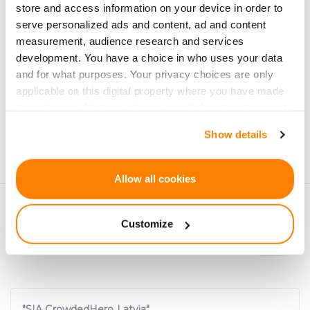
store and access information on your device in order to
serve personalized ads and content, ad and content
measurement, audience research and services
development. You have a choice in who uses your data
and for what purposes. Your privacy choices are only
applicable on this digital property where you have made
Pierakstīties
your choices. You can change or withdraw your consent
Personu dati tiks apstrādāti saskaņā ar CrowdedHero
any time from the Cookie Declaration or by clicking on
Show details
Privātuma politika
. Jūs varat atteikties no jaunumiem
the Privacy trigger icon.
jebkura brīdī.
If you allow, we would also like to:
Allow all cookies
Collect information about your geographical
location which can be accurate to within several
Customize
meters
Identify your device by actively scanning it for
specific characteristics (fingerprinting)
Find out more about how your personal data is processed
and set your preferences in the
details section
.
"SIA CrowdedHero Latvia"