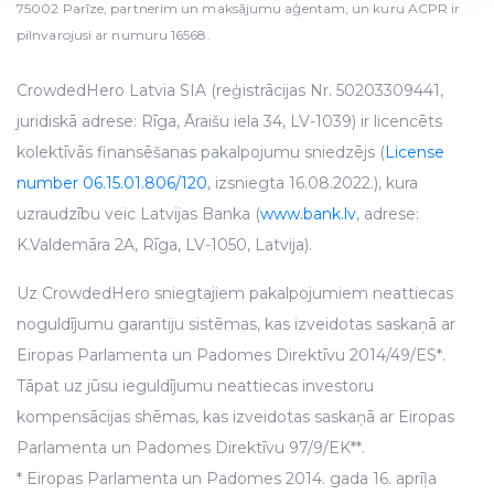
75002 Parīze, partnerim un maksājumu aģentam, un kuru ACPR ir
We use cookies to provide website functionality, analyse
pilnvarojusi ar numuru 16568.
traffic data, display customized page content and
advertising. See more in our
Cookies policy
.
CrowdedHero Latvia SIA (reģistrācijas Nr. 50203309441,
juridiskā adrese: Rīga, Āraišu iela 34, LV-1039) ir licencēts
kolektīvās finansēšanas pakalpojumu sniedzējs (
License
number 06.15.01.806/120
, izsniegta 16.08.2022.), kura
uzraudzību veic Latvijas Banka (
www.bank.lv
, adrese:
K.Valdemāra 2A, Rīga, LV-1050, Latvija).
Uz CrowdedHero sniegtajiem pakalpojumiem neattiecas
noguldījumu garantiju sistēmas, kas izveidotas saskaņā ar
Eiropas Parlamenta un Padomes Direktīvu 2014/49/ES*.
Tāpat uz jūsu ieguldījumu neattiecas investoru
kompensācijas shēmas, kas izveidotas saskaņā ar Eiropas
Parlamenta un Padomes Direktīvu 97/9/EK**.
* Eiropas Parlamenta un Padomes 2014. gada 16. aprīļa