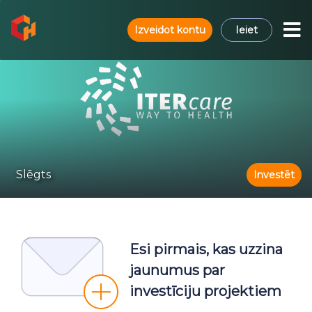
Izveidot kontu
Ieiet
Slēgts
Investēt
Esi pirmais, kas uzzina
jaunumus par
investīciju projektiem