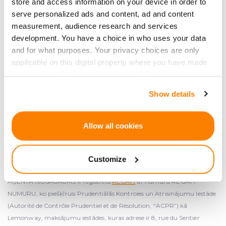
store and access information on your device in order to
Reģ. Nr. 50203309441
serve personalized ads and content, ad and content
PVN: LV50203309441
measurement, audience research and services
Adrese: Rīga, Āraišu iela 34, LV-1039
development. You have a choice in who uses your data
info
@crowdedhero.com
and for what purposes. Your privacy choices are only
applicable on this digital property where you have made
your choices. You can change or withdraw your consent
any time from the Cookie Declaration or by clicking on
Show details
the Privacy trigger icon.
If you allow, we would also like to:
Allow all cookies
Collect information about your geographical
Lemonway partneris, maksājumu iestāde, ko ACPR apstiprinājusi
location which can be accurate to within several
Francijā 2012. gada 24. decembrī ar numuru 16568
Customize
meters
Identify your device by actively scanning it for
AĢENTA NOSAUKUMS ir reģistrēts
REGAFI
ar numuru REGAFI
specific characteristics (fingerprinting)
NUMURU, ko piešķīrusi Prudentiālās Kontroles un Atrisinājumu Iestāde
Find out more about how your personal data is processed
(Autorité de Contrôle Prudentiel et de Résolution, “ACPR”) kā
and set your preferences in the
details section
.
Lemonway, maksājumu iestādes, kuras adrese ir 8, rue du Sentier