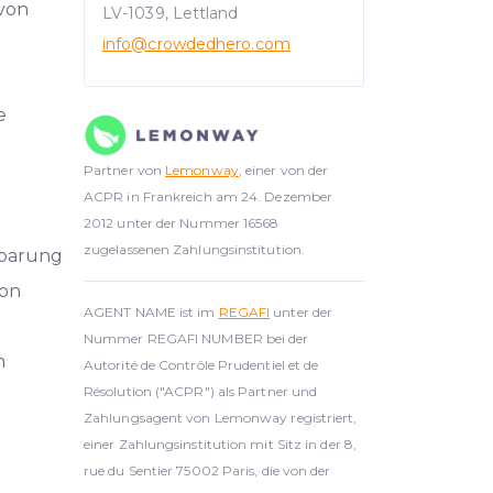
 von
LV-1039, Lettland
info
@crowdedhero.com
e
Partner von
Lemonway
, einer von der
ACPR in Frankreich am 24. Dezember
2012 unter der Nummer 16568
zugelassenen Zahlungsinstitution.
nbarung
on
AGENT NAME ist im
REGAFI
unter der
Nummer REGAFI NUMBER bei der
h
Autorité de Contrôle Prudentiel et de
Résolution ("ACPR") als Partner und
Zahlungsagent von Lemonway registriert,
einer Zahlungsinstitution mit Sitz in der 8,
rue du Sentier 75002 Paris, die von der