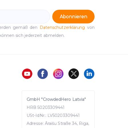
Abonnieren
werden gemäß den
Datenschutzerklärung
von
können sich jederzeit abmelden.
GmbH "CrowdedHero Latvia"
HRB 50203309441
USt-IdNr.: LV50203309441
Adresse: Āraišu Straße 34, Riga,