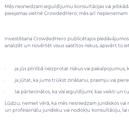
Mēs nesniedzam ieguldījumu konsultācijas vai jebkāda
pieejamas vietnē CrowdedHero; mēs arī nepieņemam 
Investēšana CrowdedHero publicētajos piedāvājumos ir 
analizēt un novērtēt visus saistītos riskus, apsvērt t
· ja jūs pilnībā neizprotat riskus vai pakalpojumus, k
· ja jūtat, ka jums trūkst zināšanu, prasmju vai piere
· lai pārliecinātos, ka visi ieguldījumi, kas veikti un
Lūdzu, ņemiet vērā, ka mēs nesniedzam juridiskos va
un profesionālu juridisku vai nodokļu konsultāciju, la