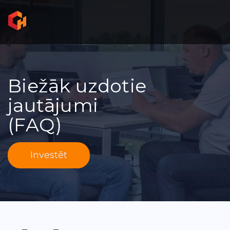
Biežāk uzdotie
jautājumi
(FAQ)
Investēt