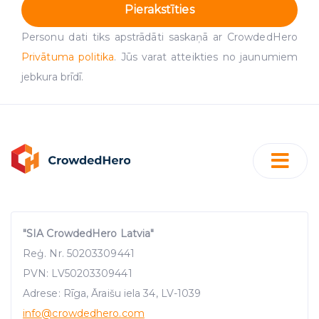
Pierakstīties
Personu dati tiks apstrādāti saskaņā ar CrowdedHero
Privātuma politika
. Jūs varat atteikties no jaunumiem
jebkura brīdī.
"SIA CrowdedHero Latvia"
Reģ. Nr. 50203309441
PVN: LV50203309441
Adrese: Rīga, Āraišu iela 34, LV-1039
info
@crowdedhero.com