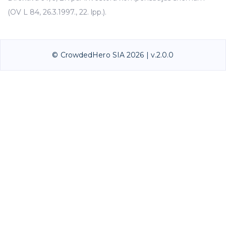
(OV L 84, 26.3.1997., 22. lpp.).
© CrowdedHero SIA 2026 | v.2.0.0