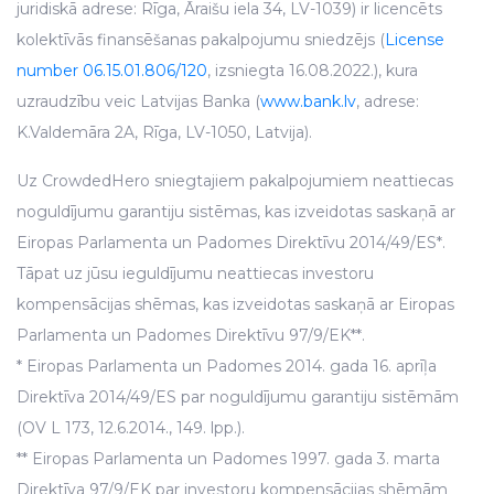
juridiskā adrese: Rīga, Āraišu iela 34, LV-1039) ir licencēts
kolektīvās finansēšanas pakalpojumu sniedzējs (
License
number 06.15.01.806/120
, izsniegta 16.08.2022.), kura
uzraudzību veic Latvijas Banka (
www.bank.lv
, adrese:
K.Valdemāra 2A, Rīga, LV-1050, Latvija).
Uz CrowdedHero sniegtajiem pakalpojumiem neattiecas
noguldījumu garantiju sistēmas, kas izveidotas saskaņā ar
Eiropas Parlamenta un Padomes Direktīvu 2014/49/ES*.
Tāpat uz jūsu ieguldījumu neattiecas investoru
kompensācijas shēmas, kas izveidotas saskaņā ar Eiropas
Parlamenta un Padomes Direktīvu 97/9/EK**.
* Eiropas Parlamenta un Padomes 2014. gada 16. aprīļa
Direktīva 2014/49/ES par noguldījumu garantiju sistēmām
(OV L 173, 12.6.2014., 149. lpp.).
** Eiropas Parlamenta un Padomes 1997. gada 3. marta
Direktīva 97/9/EK par investoru kompensācijas shēmām