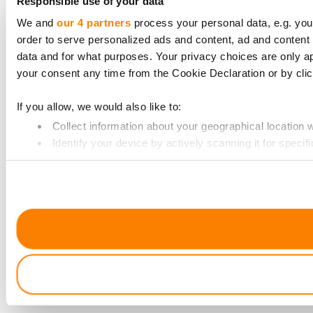
Responsible use of your data
We and
our 4 partners
process your personal data, e.g. you
order to serve personalized ads and content, ad and conte
data and for what purposes. Your privacy choices are only a
your consent any time from the Cookie Declaration or by click
If you allow, we would also like to:
Collect information about your geographical location 
Identify your device by actively scanning it for specifi
Find out more about how your personal data is processed an
We use cookies to provide website functionality, analyse tra