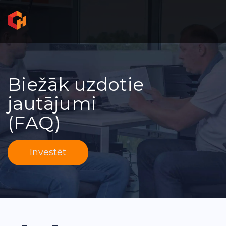
Biežāk uzdotie
jautājumi
(FAQ)
Investēt