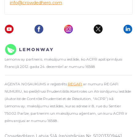
info
@crowdedhero.com
Lemonway partneris, maksājumu iestāde, ko ACPR apstiprinājusi
Francijā 2012. gada 24. decembrī ar numuru 16568
AĢENTA NOSAUKUMS ir reģistrēts
REGAFI
ar numuru REGAFI
NUMURU, ko piešķīrusi Prudentiālās Kontroles un Atrisinājumu Iestāde
(Autorité de Contrôle Prudentiel et de Résolution, “ACPR”) kā
Lemonway, maksājumu iestādes, kuras adrese ir 8, rue du Sentier
75002 Parīze, partnerim un maksājumu aģentam, un kuru ACPR ir
pilnvarojusi ar numuru 16568.
CrowdedHero Latvia SIA (reģistrācijas Nr. 50203309441,