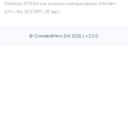
Direktīva 97/9/EK par investoru kompensācijas shēmām
(OV L 84, 26.3.1997., 22. lpp.).
© CrowdedHero SIA 2026 | v.2.0.0