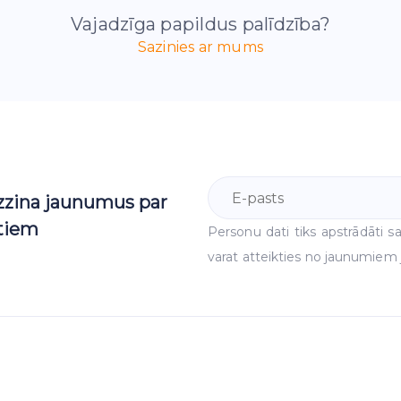
Vajadzīga papildus palīdzība?
Sazinies ar mums
uzzina jaunumus par
ktiem
Personu dati tiks apstrādāti
varat atteikties no jaunumiem j