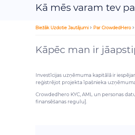
Kā mēs varam tev pa
Biežāk Uzdotie Jautājumi
Par CrowdedHero
Kāpēc man ir jāapstip
Investīcijas uzņēmuma kapitālā ir iespējama
reģistrējot projekta īpašnieka uzņēmuma
Crowdedhero KYC, AML un personas datu ai
finansēšanas regulu].