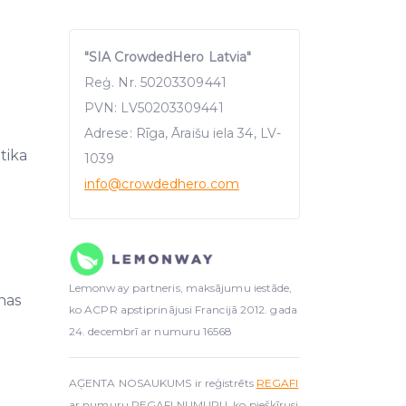
"SIA CrowdedHero Latvia"
Reģ. Nr. 50203309441
PVN: LV50203309441
Adrese: Rīga, Āraišu iela 34, LV-
itika
1039
info
@crowdedhero.com
Lemonway partneris, maksājumu iestāde,
nas
ko ACPR apstiprinājusi Francijā 2012. gada
24. decembrī ar numuru 16568
AĢENTA NOSAUKUMS ir reģistrēts
REGAFI
ar numuru REGAFI NUMURU, ko piešķīrusi