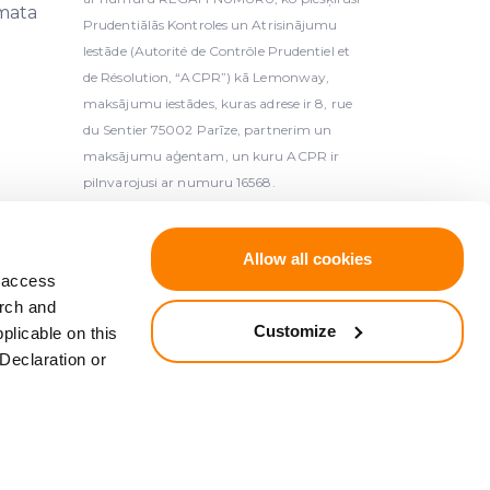
mata
Prudentiālās Kontroles un Atrisinājumu
Iestāde (Autorité de Contrôle Prudentiel et
de Résolution, “ACPR”) kā Lemonway,
maksājumu iestādes, kuras adrese ir 8, rue
du Sentier 75002 Parīze, partnerim un
maksājumu aģentam, un kuru ACPR ir
pilnvarojusi ar numuru 16568.
ts kolektīvās finansēšanas pakalpojumu sniedzējs
Allow all cookies
se: K.Valdemāra 2A, Rīga, LV-1050, Latvija).
d access
arch and
ā ar Eiropas Parlamenta un Padomes Direktīvu
Customize
plicable on this
 Eiropas Parlamenta un Padomes Direktīvu
Declaration or
V L 173, 12.6.2014., 149. lpp.).
 L 84, 26.3.1997., 22. lpp.).