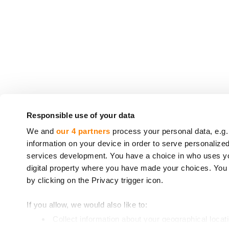
CrowdedHero Latvia SIA (reģistrācijas Nr. 502033
Responsible use of your data
(
License number 06.15.01.806/120
, izsniegta 16
We and
our 4 partners
process your personal data, e.g.
information on your device in order to serve personali
Uz CrowdedHero sniegtajiem pakalpojumiem nea
services development. You have a choice in who uses you
2014/49/ES*. Tāpat uz jūsu ieguldījumu neatti
digital property where you have made your choices. You
97/9/EK**.
by clicking on the Privacy trigger icon.
* Eiropas Parlamenta un Padomes 2014. gada 16. 
If you allow, we would also like to:
** Eiropas Parlamenta un Padomes 1997. gada 3.
Collect information about your geographical locat