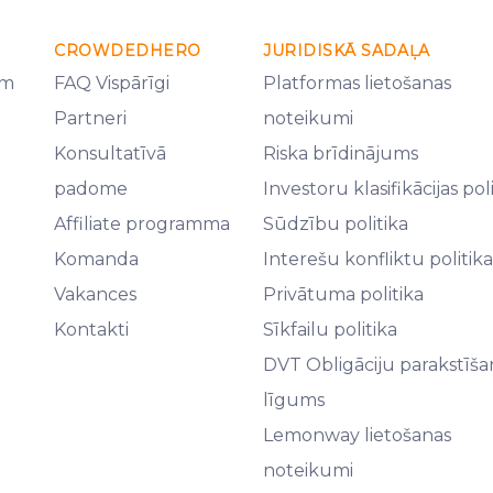
CROWDEDHERO
JURIDISKĀ SADAĻA
em
FAQ Vispārīgi
Platformas lietošanas
Partneri
noteikumi
Konsultatīvā
Riska brīdinājums
padome
Investoru klasifikācijas pol
Affiliate programma
Sūdzību politika
Komanda
Interešu konfliktu politika
Vakances
Privātuma politika
Kontakti
Sīkfailu politika
DVT Obligāciju parakstīša
līgums
Lemonway lietošanas
noteikumi