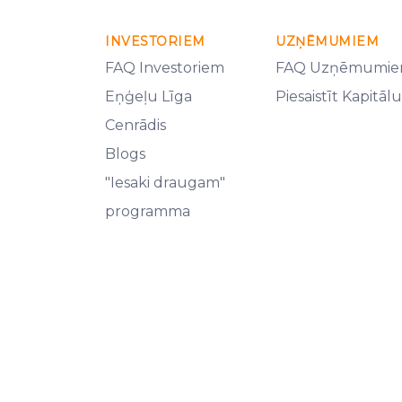
INVESTORIEM
UZŅĒMUMIEM
FAQ Investoriem
FAQ Uzņēmumi
Eņģeļu Līga
Piesaistīt Kapitālu
Cenrādis
Blogs
"Iesaki draugam"
programma