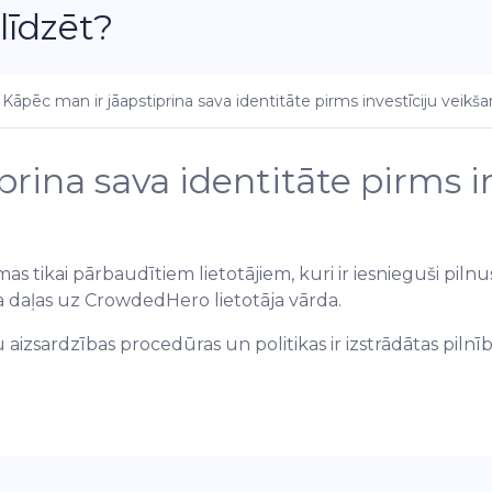
līdzēt?
Kāpēc man ir jāapstiprina sava identitāte pirms investīciju veikš
rina sava identitāte pirms i
s tikai pārbaudītiem lietotājiem, kuri ir iesnieguši pilnu
 daļas uz CrowdedHero lietotāja vārda.
zsardzības procedūras un politikas ir izstrādātas pilnīb