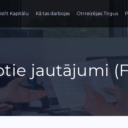
istīt Kapitālu
Kā tas darbojas
Otrreizējais Tirgus
P
tie jautājumi (