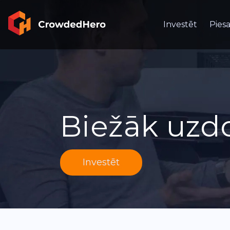
Investēt
Piesa
Biežāk uzdo
Investēt