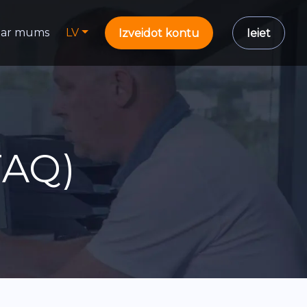
ar mums
LV
Izveidot kontu
Ieiet
FAQ)