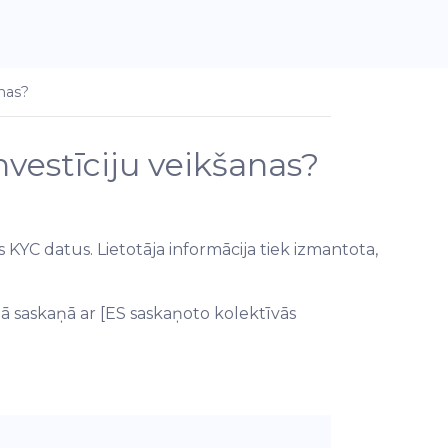
anas?
nvestīciju veikšanas?
s KYC datus. Lietotāja informācija tiek izmantota,
ā saskaņā ar [ES saskaņoto kolektīvās