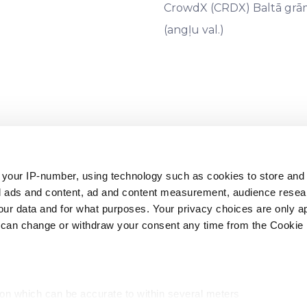
CrowdX (CRDX) Baltā grā
(angļu val.)
09441, juridiskā adrese: Rīga, Āraišu iela 34, LV-1039) ir licencē
.08.2022.), kura uzraudzību veic Latvijas Banka (
www.bank.lv
, adre
 your IP-number, using technology such as cookies to store an
zed ads and content, ad and content measurement, audience rese
ttiecas noguldījumu garantiju sistēmas, kas izveidotas saskaņ
r data and for what purposes. Your privacy choices are only ap
ecas investoru kompensācijas shēmas, kas izveidotas saskaņā ar
 can change or withdraw your consent any time from the Cookie 
aprīļa Direktīva 2014/49/ES par noguldījumu garantiju sistēmām (O
 marta Direktīva 97/9/EK par investoru kompensācijas shēmām (OV
ion which can be accurate to within several meters