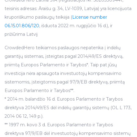
CrowdedHero Latvia SIA (registracijos Nr. 50203309441,
teisinis adresas: Āraišu g. 34, LV-1039, Latvija) yra licencijuota
kruporiškumo paslaugų teikėja (
License number
06.15.01.806/120
, išduota 2022 m. rugpjūčio 16 d.), ir
prižiūrima Latvij
CrowdedHero teikiamos paslaugos nepatenka į indėlių
garantijų sistemas, įsteigtas pagal 2014/49/ES direktyvą,
priimtą Europos Parlamento ir Tarybos*. Taip pat jūsų
investicija nėra apsaugota investuotojų kompensavimo
sistemomis, įsteigtomis pagal 97/9/EB direktyvą, priimtą
Europos Parlamento ir Tarybos**.
* 2014 m. balandžio 16 d. Europos Parlamento ir Tarybos
direktyva 2014/49/ES dėl indėlių garantijų sistemų (OL L 173,
2014 06 12, 149 p.).
** 1997 m. kovo 3 d. Europos Parlamento ir Tarybos
direktyva 97/9/EB dėl investuotojų kompensavimo sistemų