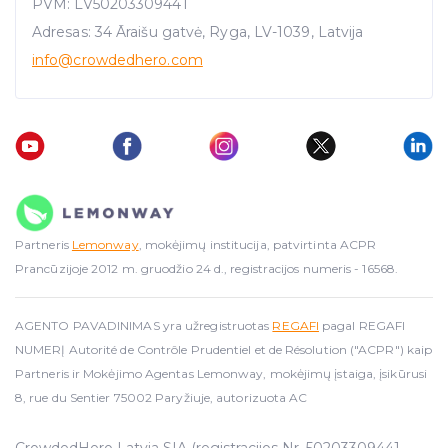
PVM: LV50203309441
Adresas: 34 Āraišu gatvė, Ryga, LV-1039, Latvija
info
@crowdedhero.com
Partneris
Lemonway
, mokėjimų institucija, patvirtinta ACPR
Prancūzijoje 2012 m. gruodžio 24 d., registracijos numeris - 16568.
AGENTO PAVADINIMAS yra užregistruotas
REGAFI
pagal REGAFI
NUMERĮ Autorité de Contrôle Prudentiel et de Résolution ("ACPR") kaip
Partneris ir Mokėjimo Agentas Lemonway, mokėjimų įstaiga, įsikūrusi
8, rue du Sentier 75002 Paryžiuje, autorizuota AC