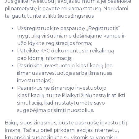
Jūs galite investuoti į akcijas su mumis, jei pasiekėte
pilnametystę ir gavote reikiamą statusą. Norėdami
tai gauti, turite atlikti šiuos žingsnius:
Užsiregistruokite paspaudę „Registruotis“
mygtuką viršutiniame dešiniajame kampe ir
užpildykite registracijos formą;
Pateikite KYC dokumentus ir reikalingą
papildomą informaciją;
Pasirinkite investuotojo klasifikaciją (ne
išmanusis investuotojas arba išmanusis
investuotojas);
Pasirinkus ne išmaniojo investuotojo
klasifikaciją, turite išlaikyti žinių testą ir atlikti
simuliaciją, kad nustatytumėte savo
sugebėjimą prisiimti nuostolius.
Baigę šiuos žingsnius, būsite pasiruošę investuoti į
įmonę. Tačiau prieš pirkdami akcijas internetu,
kruopščiai susipažinkite su visomis sąlygomis ir