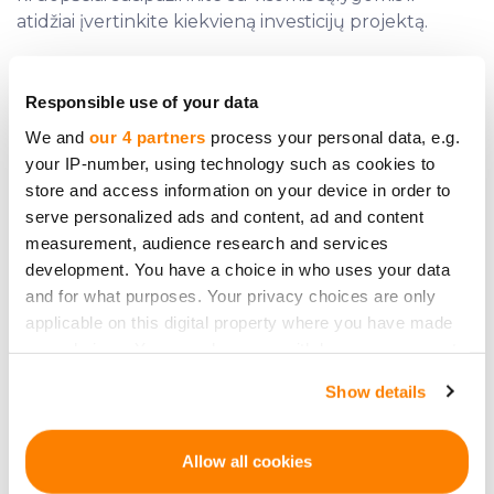
atidžiai įvertinkite kiekvieną investicijų projektą.
Responsible use of your data
We and
our 4 partners
process your personal data, e.g.
Reikia papildomos pagalbos?
your IP-number, using technology such as cookies to
Susisiekite su mumis
store and access information on your device in order to
serve personalized ads and content, ad and content
measurement, audience research and services
development. You have a choice in who uses your data
and for what purposes. Your privacy choices are only
applicable on this digital property where you have made
your choices. You can change or withdraw your consent
Pirmieji sužinokite
any time from the Cookie Declaration or by clicking on
apie naujas
Show details
the Privacy trigger icon.
investavimo galimybes
If you allow, we would also like to:
Allow all cookies
Collect information about your geographical