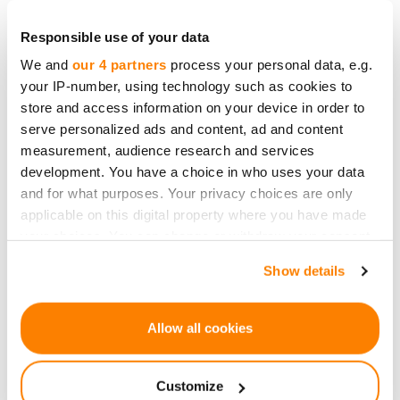
Responsible use of your data
We and
our 4 partners
process your personal data, e.g.
your IP-number, using technology such as cookies to
store and access information on your device in order to
serve personalized ads and content, ad and content
measurement, audience research and services
development. You have a choice in who uses your data
and for what purposes. Your privacy choices are only
applicable on this digital property where you have made
your choices. You can change or withdraw your consent
any time from the Cookie Declaration or by clicking on
Show details
the Privacy trigger icon.
If you allow, we would also like to:
Allow all cookies
Collect information about your geographical
location which can be accurate to within several
Customize
meters