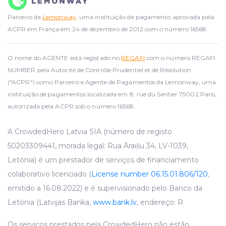
Parceiro da
Lemonway
, uma instituição de pagamento aprovada pela
ACPR em França em 24 de dezembro de 2012 com o número 16568.
O nome do AGENTE está registado no
REGAFI
com o número REGAFI
NUMBER pela Autorité de Contrôle Prudentiel et de Résolution
("ACPR") como Parceiro e Agente de Pagamentos da Lemonway, uma
instituição de pagamentos localizada em 8, rue du Sentier 75002 Paris,
autorizada pela ACPR sob o número 16568.
A CrowdedHero Latvia SIA (número de registo
50203309441, morada legal: Rua Āraišu 34, LV-1039,
Letónia) é um prestador de serviços de financiamento
colaborativo licenciado (
License number 06.15.01.806/120
,
emitido a 16.08.2022) e é supervisionado pelo Banco da
Letónia (Latvijas Banka,
www.bank.lv
, endereço: R
Os serviços prestados pela CrowdedHero não estão