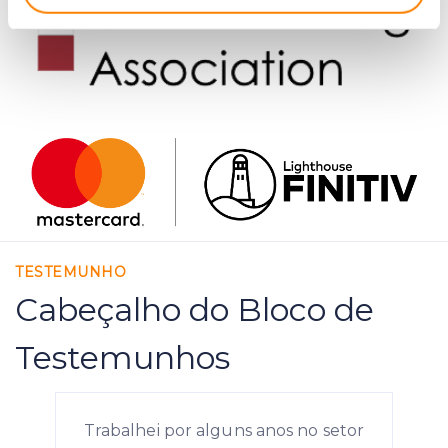
Identify your device by actively scanning it for
specific characteristics (fingerprinting)
Find out more about how your personal data is processed
and set your preferences in the
details section
.
We use cookies to provide website functionality, analyse
traffic data, display customized page content and
advertising. See more in our
Cookies policy
.
TESTEMUNHO
Cabeçalho do Bloco de
Testemunhos
Trabalhei por alguns anos no setor