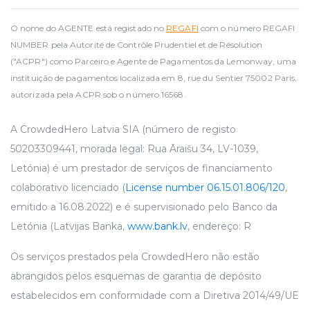
O nome do AGENTE está registado no
REGAFI
com o número REGAFI
NUMBER pela Autorité de Contrôle Prudentiel et de Résolution
("ACPR") como Parceiro e Agente de Pagamentos da Lemonway, uma
instituição de pagamentos localizada em 8, rue du Sentier 75002 Paris,
autorizada pela ACPR sob o número 16568.
A CrowdedHero Latvia SIA (número de registo
50203309441, morada legal: Rua Āraišu 34, LV-1039,
Letónia) é um prestador de serviços de financiamento
colaborativo licenciado (
License number 06.15.01.806/120
,
emitido a 16.08.2022) e é supervisionado pelo Banco da
Letónia (Latvijas Banka,
www.bank.lv
, endereço: R
Os serviços prestados pela CrowdedHero não estão
abrangidos pelos esquemas de garantia de depósito
estabelecidos em conformidade com a Diretiva 2014/49/UE