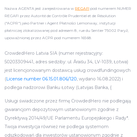
Nazwa AGENTA jest zarejestrowana w
REGAFI
pod numerem NUMER
REGAFI przez Autorité de Contrôle Prudentiel et de Résolution
("ACPR") jako Partner i Agent Płatności Lemonway, instytucji
płatniczej zlokalizowanej pod adresem 8, rue du Sentier 75002 Paryż,
upoważnionej przez ACPR pod numerem 16568.
CrowdedHero Latvia SIA (numer rejestracyjny:
50203309441, adres siedziby: ul. Āraišu 34, LV-1039, Łotwa)
jest licencjonowanym dostawcą usług crowdfundingowych
(
License number 06.15.01.806/120
, wydano 16.08.2022) i
podlega nadzorowi Banku Łotwy (Latvijas Banka, {
Usługi świadczone przez firmę CrowdedHero nie podlegają
gwarancjom depozytowym ustanowionym zgodnie z
Dyrektywą 2014/49/UE Parlamentu Europejskiego i Rady*.
Twoja inwestycja również nie podlega systemom
odszkodowań dla inwestorów ustanowionym zgodnie z