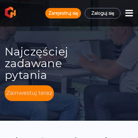
Zarejestruj się
Zaloguj się
Najczęściej
zadawane
pytania
Zainwestuj teraz