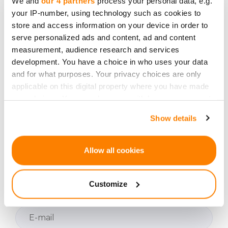
We and
our 4 partners
process your personal data, e.g.
your IP-number, using technology such as cookies to
store and access information on your device in order to
serve personalized ads and content, ad and content
Potrzebujesz dodatkowej pomocy?
measurement, audience research and services
Skontaktuj się z nami.
development. You have a choice in who uses your data
and for what purposes. Your privacy choices are only
applicable on this digital property where you have made
your choices. You can change or withdraw your consent
any time from the Cookie Declaration or by clicking on
Show details
the Privacy trigger icon.
Bądź pierwszy, który
If you allow, we would also like to:
dowie się o nowych
Allow all cookies
Collect information about your geographical
możliwościach
location which can be accurate to within several
inwestycyjnych.
Customize
meters
Identify your device by actively scanning it for
specific characteristics (fingerprinting)
Find out more about how your personal data is processed