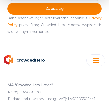
and set your preferences in the
details section
.
Zapisz się
We use cookies to provide website functionality, analyse
Dane osobowe będą przetwarzane zgodnie z
Privacy
traffic data, display customized page content and
Policy
przez firmę CrowdedHero. Możesz wypisać się
advertising. See more in our
Cookies policy
.
w dowolnym momencie.
SIA "CrowdedHero Latvia"
Nr. rej. 50203309441
Podatek od towarów i usług (VAT): LV50203309441