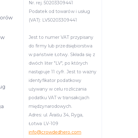
Nr. rej. 50203309441
Podatek od towarów i usług
storów
(VAT): LV50203309441
ów
Jest to numer VAT przypisany
do firmy lub przedsiębiorstwa
w państwie Łotwy. Składa się z
dwóch liter "LV", po których
następuje 11 cyfr. Jest to ważny
identyfikator podatkowy
ług
używany w celu rozliczania
podatku VAT w transakcjach
ga
międzynarodowych.
Adres: ul. Āraišu 34, Ryga,
Łotwa LV-109
info
@crowdedhero.com