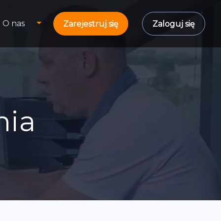
O nas
Zarejestruj się
Zaloguj się
nia