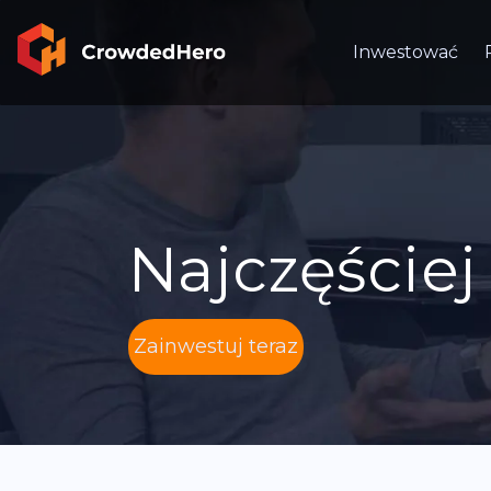
Inwestować
Najczęście
Zainwestuj teraz