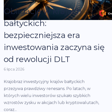
Obligacje w krajach
bałtyckich:
bezpieczniejsza era
inwestowania zaczyna się
od rewolucji DLT
6 lipca 2026
Krajobraz inwestycyjny krajów bałtyckich
przeżywa prawdziwy renesans. Po latach, w
których wielu inwestorów szukało szybkich
wzrostów zysku w akcjach lub kryptowalutach,
coraz...