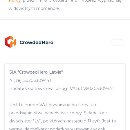
Policy
przez firmę CrowdedHero. Możesz wypisać się
w dowolnym momencie.
SIA "CrowdedHero Latvia"
Nr. rej. 50203309441
Podatek od towarów i usług (VAT): LV50203309441
Jest to numer VAT przypisany do firmy lub
przedsiębiorstwa w państwie Łotwy. Składa się z
dwóch liter "LV", po których następuje 11 cyfr. Jest to
ważny identyfikator podatkowy używany w celu