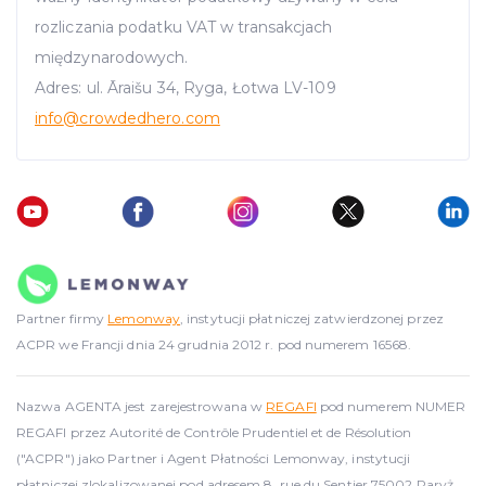
rozliczania podatku VAT w transakcjach
międzynarodowych.
Adres: ul. Āraišu 34, Ryga, Łotwa LV-109
info
@crowdedhero.com
Partner firmy
Lemonway
, instytucji płatniczej zatwierdzonej przez
ACPR we Francji dnia 24 grudnia 2012 r. pod numerem 16568.
Nazwa AGENTA jest zarejestrowana w
REGAFI
pod numerem NUMER
REGAFI przez Autorité de Contrôle Prudentiel et de Résolution
("ACPR") jako Partner i Agent Płatności Lemonway, instytucji
płatniczej zlokalizowanej pod adresem 8, rue du Sentier 75002 Paryż,