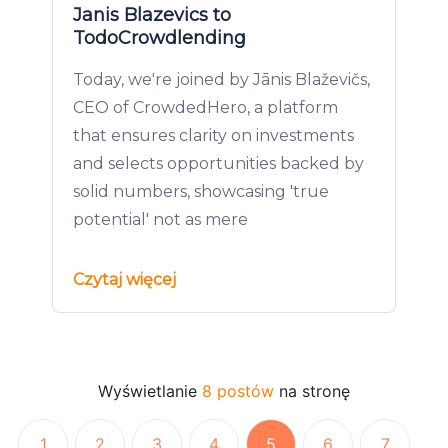
Janis Blazevics to
TodoCrowdlending
Today, we're joined by Jānis Blaževičs,
CEO of CrowdedHero, a platform
that ensures clarity on investments
and selects opportunities backed by
solid numbers, showcasing 'true
potential' not as mere
Czytaj więcej
Wyświetlanie
8 postów
na stronę
1
2
3
4
5
6
7