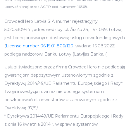
upoważnionej przez ACPR pod numerem 16568.
CrowdedHero Latvia SIA (numer rejestracyjny:
50203309441, adres siedziby: ul. Āraišu 34, LV-1039, Łotwa)
jest licencjonowanym dostawcą usług crowdfundingowych
(
License number 06.15.01.806/120
, wydano 16.08.2022) i
podlega nadzorowi Banku Łotwy (Latvijas Banka, {
Usługi świadczone przez firmę CrowdedHero nie podlegają
gwarancjom depozytowym ustanowionym zgodnie z
Dyrektywą 2014/49/UE Parlamentu Europejskiego i Rady*.
Twoja inwestycja również nie podlega systemom
odszkodowań dla inwestorów ustanowionym zgodnie z
Dyrektywą 97/9/
* Dyrektywa 2014/49/UE Parlamentu Europejskiego i Rady
z dnia 16 kwietnia 2014 r. w sprawie systemów