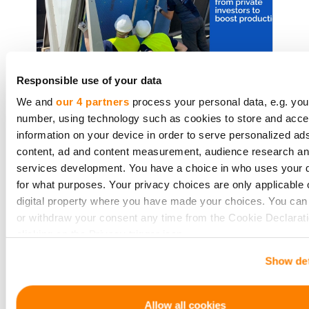
Smart Cooling™ Secures €600K
Responsible use of your data
Investment through
We and
our 4 partners
process your personal data, e.g. you
CrowdedHero for Sustainable
number, using technology such as cookies to store and acc
Cooling Revolution
information on your device in order to serve personalized ad
content, ad and content measurement, audience research a
Smart Cooling™, a company from
services development. You have a choice in who uses your 
Latvia, has become a key name in
for what purposes. Your privacy choices are only applicable 
making cooling systems that save
digital property where you have made your choices. You ca
energy and help the environment. It
or withdraw your consent any time from the Cookie Declarati
clicking on the Privacy trigger icon.
has just got a big investment of
€600,000 from private investor
Show det
If you allow, we would also like to:
Collect information about your geographical location 
Czytaj więcej
be accurate to within several meters
Allow all cookies