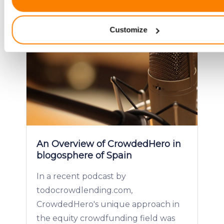
Identify your device by actively scanning it for specifi
characteristics (fingerprinting)
Customize
Find out more about how your personal data is processed an
your preferences in the
details section
.
We use cookies to provide website functionality, analyse traff
display customized page content and advertising. See more i
Cookies policy
.
An Overview of CrowdedHero in
blogosphere of Spain
In a recent podcast by
todocrowdlending.com,
CrowdedHero's unique approach in
the equity crowdfunding field was