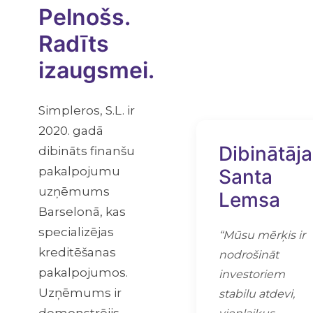
Pelnošs.
Radīts
izaugsmei.
Simpleros, S.L. ir
2020. gadā
Dibinātāja
dibināts finanšu
pakalpojumu
Santa
uzņēmums
Lemsa
Barselonā, kas
specializējas
“Mūsu mērķis ir
kreditēšanas
nodrošināt
pakalpojumos.
investoriem
Uzņēmums ir
stabilu atdevi,
demonstrējis