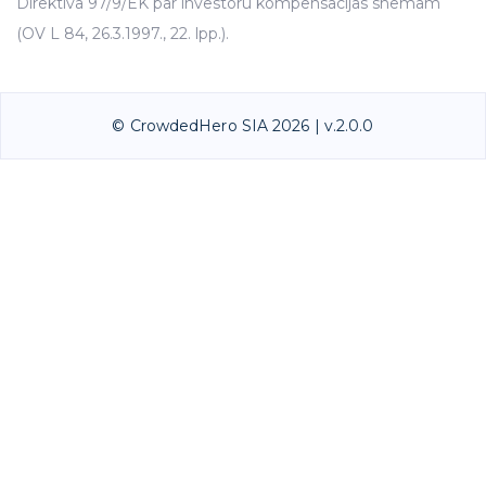
Direktīva 97/9/EK par investoru kompensācijas shēmām
(OV L 84, 26.3.1997., 22. lpp.).
© CrowdedHero SIA 2026 | v.2.0.0