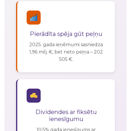
Pierādīta spēja gūt peļņu
2025. gada ieņēmumi sasniedza
1,96 milj. €, bet neto peļņa – 202
505 €.
Dividendes ar fiksētu
ienesīgumu
10,5% gada ienesīgums ar