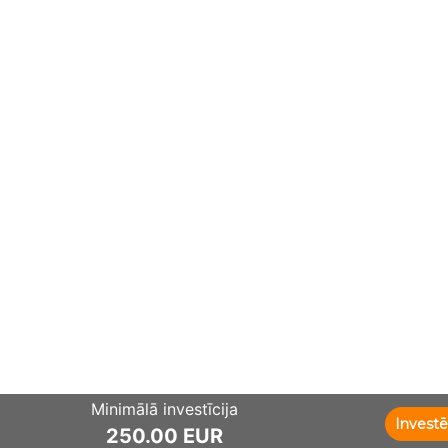
Minimālā investīcija
Investē
250.00 EUR