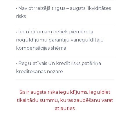
• Nav otrreizējā tirgus – augsts likviditātes
risks
• Ieguldījumam netiek piemērota
noguldījumu garantiju vai ieguldītāju
kompensācijas shēma
• Regulatīvais un kredītrisks patēriņa
kreditēšanas nozarē
Šis ir augsta riska ieguldījums. Ieguldiet
tikai tādu summu, kuras zaudēšanu varat
atļauties.