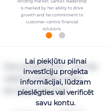
lending market. Santa's leadership
is marked by her ability to drive
growth and his commitment to
customer-centric financial
solutions.
Lai piekļūtu pilnai
Documents (h2 - can be
investīciju projekta
used multiple times
informācijai, lūdzam
accross one text)
pieslēgties vai verificēt
savu kontu.