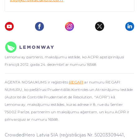
Lemonway partneris, maksājumu iestāde, ko ACPR apstiprinājusi
Francijā 2012. gada 24. decembrī ar numuru 16568
AĢENTA NOSAUKUMS ir reģistrēts
REGAFI
ar numuru REGAFI
NUMURU, ko piešķīrusi Prudentiālās Kontroles un Atrisinājumu Iestāde
(Autorité de Contrôle Prudentiel et de Résolution, “ACPR”) kā
Lemonway, maksājumu iestādes, kuras adrese ir 8, rue du Sentier
75002 Parīze, partnerim un maksājumu aģentam, un kuru ACPR ir
pilnvarojusi ar numuru 16568.
CrowdedHero Latvia SIA (reģistrācijas Nr. 50203309441,