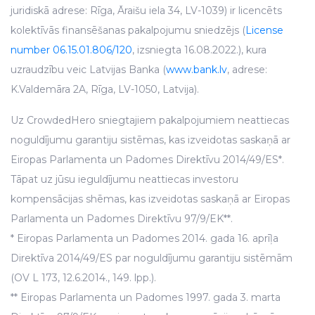
juridiskā adrese: Rīga, Āraišu iela 34, LV-1039) ir licencēts
kolektīvās finansēšanas pakalpojumu sniedzējs (
License
number 06.15.01.806/120
, izsniegta 16.08.2022.), kura
uzraudzību veic Latvijas Banka (
www.bank.lv
, adrese:
K.Valdemāra 2A, Rīga, LV-1050, Latvija).
Uz CrowdedHero sniegtajiem pakalpojumiem neattiecas
noguldījumu garantiju sistēmas, kas izveidotas saskaņā ar
Eiropas Parlamenta un Padomes Direktīvu 2014/49/ES*.
Tāpat uz jūsu ieguldījumu neattiecas investoru
kompensācijas shēmas, kas izveidotas saskaņā ar Eiropas
Parlamenta un Padomes Direktīvu 97/9/EK**.
* Eiropas Parlamenta un Padomes 2014. gada 16. aprīļa
Direktīva 2014/49/ES par noguldījumu garantiju sistēmām
(OV L 173, 12.6.2014., 149. lpp.).
** Eiropas Parlamenta un Padomes 1997. gada 3. marta