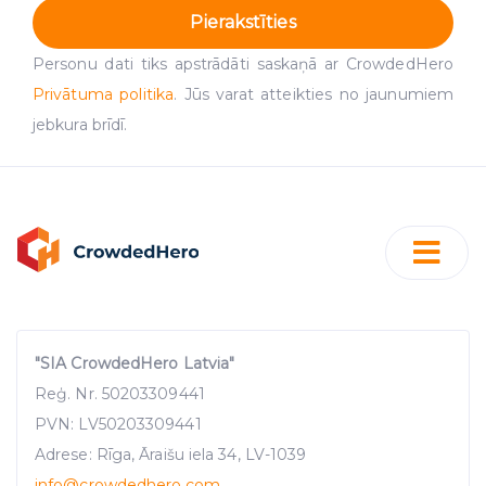
Pierakstīties
Personu dati tiks apstrādāti saskaņā ar CrowdedHero
Privātuma politika
. Jūs varat atteikties no jaunumiem
jebkura brīdī.
"SIA CrowdedHero Latvia"
Reģ. Nr. 50203309441
PVN: LV50203309441
Adrese: Rīga, Āraišu iela 34, LV-1039
info
@crowdedhero.com