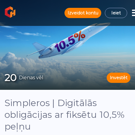
Izveidot kontu
Ieiet
20
Dienas vēl
Investēt
Simpleros | Digitālās
obligācijas ar fiksētu 10,5%
peļņu