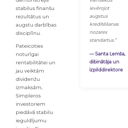
vienlaikus
stabilus finanšu
ievērojot
augstus
rezultātus un
kreditēšanas
augstu darbības
nozares
disciplīnu.
standartus.”
Pateicoties
— Santa Lemša,
noturīgai
dibinātāja un
rentabilitātei un
izpilddirektore
jau veiktām
dividenžu
izmaksām,
Simpleros
investoriem
piedāvā stabilu
ieguldījumu