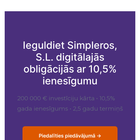
Ieguldiet Simpleros,
S.L. digitālajās
obligācijās ar 10,5%
ienesīgumu
200 000 € investīciju kārta • 10,5%
gada ienesīgums • 2,5 gadu termiņš
Piedalīties piedāvājumā →