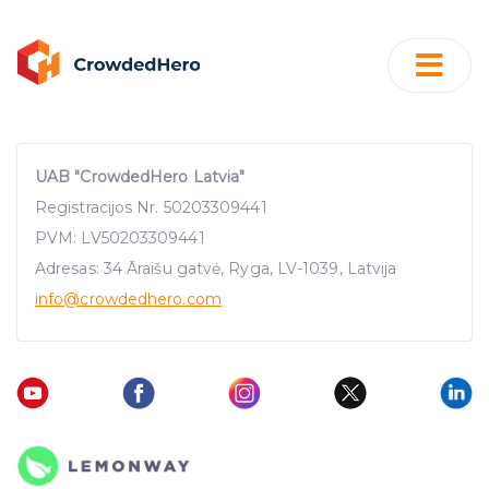
UAB "CrowdedHero Latvia"
Registracijos Nr. 50203309441
PVM: LV50203309441
Adresas: 34 Āraišu gatvė, Ryga, LV-1039, Latvija
info
@crowdedhero.com