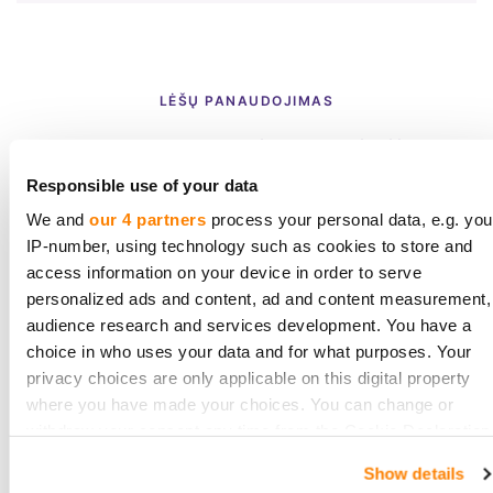
LĖŠŲ PANAUDOJIMAS
200 000 € investicijų
etapas
Responsible use of your data
We and
our 4 partners
process your personal data, e.g. you
IP-number, using technology such as cookies to store and
access information on your device in order to serve
Kreditų portfelio plėtra – naujos
personalized ads and content, ad and content measurement,
paskolos
audience research and services development. You have a
choice in who uses your data and for what purposes. Your
privacy choices are only applicable on this digital property
where you have made your choices. You can change or
Apyvartinio kapitalo stiprinimas
withdraw your consent any time from the Cookie Declaration
or by clicking on the Privacy trigger icon.
Show details