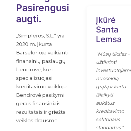
Pasirengusi
augti.
Įkūrė
Santa
„Simpleros, S.L.“ yra
Lemsa
2020 m. įkurta
Barselonoje veikianti
“Mūsų tikslas –
finansinių paslaugų
užtikrinti
bendrovė, kuri
investuotojam
specializuojasi
nuoseklią
kreditavimo veikloje.
grąžą ir kartu
Bendrovė pasižymi
išlaikyti
aukštus
gerais finansiniais
kreditavimo
rezultatais ir griežta
sektoriaus
veiklos drausme.
standartus.”