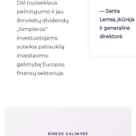
Dėl nuoseklaus
— Santa
pelningumo ir jau
Lemsa, įkūrėja
išmokėtų dividendų
ir generalinė
„Simpleros“
direktorė
investuotojams
suteikia patrauklią
investavimo
galimybę Europos
finansų sektoriuje.
RINKOS GALIMYBĖ