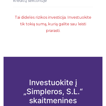
kreditų sektoriuje
Tai didelės rizikos investicija. Investuokite
tik tokią sumą, kurią galite sau leisti
prarasti.
Investuokite į
„Simpleros, S.L.“
skaitmenines