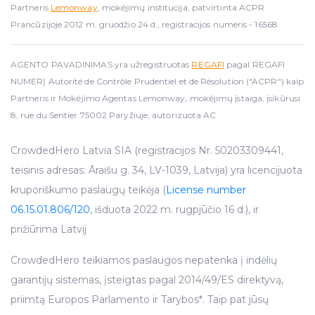
Partneris
Lemonway
, mokėjimų institucija, patvirtinta ACPR
Prancūzijoje 2012 m. gruodžio 24 d., registracijos numeris - 16568.
AGENTO PAVADINIMAS yra užregistruotas
REGAFI
pagal REGAFI
NUMERĮ Autorité de Contrôle Prudentiel et de Résolution ("ACPR") kaip
Partneris ir Mokėjimo Agentas Lemonway, mokėjimų įstaiga, įsikūrusi
8, rue du Sentier 75002 Paryžiuje, autorizuota AC
CrowdedHero Latvia SIA (registracijos Nr. 50203309441,
teisinis adresas: Āraišu g. 34, LV-1039, Latvija) yra licencijuota
kruporiškumo paslaugų teikėja (
License number
06.15.01.806/120
, išduota 2022 m. rugpjūčio 16 d.), ir
prižiūrima Latvij
CrowdedHero teikiamos paslaugos nepatenka į indėlių
garantijų sistemas, įsteigtas pagal 2014/49/ES direktyvą,
priimtą Europos Parlamento ir Tarybos*. Taip pat jūsų