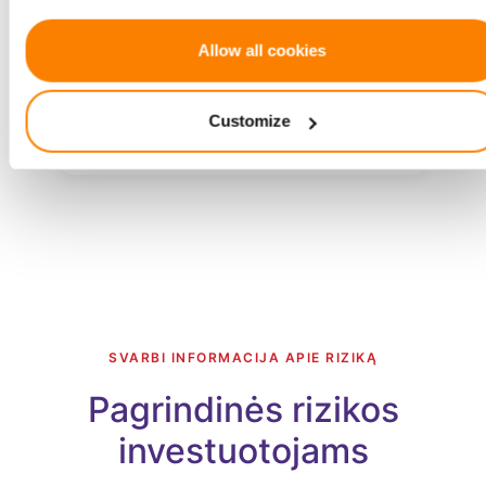
If you allow, we would also like to:
Rinkodara ir naujų klientų pritraukimas
Collect information about your geographical location
Allow all cookies
which can be accurate to within several meters
Identify your device by actively scanning it for specifi
Customize
characteristics (fingerprinting)
Veiklos masto didinimas
Find out more about how your personal data is processed an
set your preferences in the
details section
.
We use cookies to provide website functionality, analyse
traffic data, display customized page content and advertising
See more in our
Cookies policy
.
SVARBI INFORMACIJA APIE RIZIKĄ
Pagrindinės rizikos
investuotojams