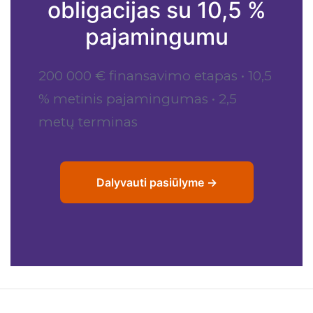
obligacijas su 10,5 %
pajamingumu
200 000 € finansavimo etapas • 10,5
% metinis pajamingumas • 2,5
metų terminas
Dalyvauti pasiūlyme →