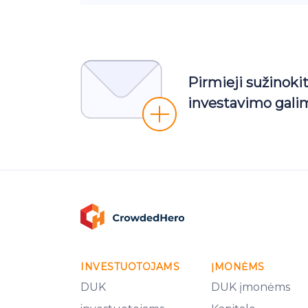
Pirmieji sužinoki
investavimo gali
INVESTUOTOJAMS
ĮMONĖMS
DUK
DUK įmonėms