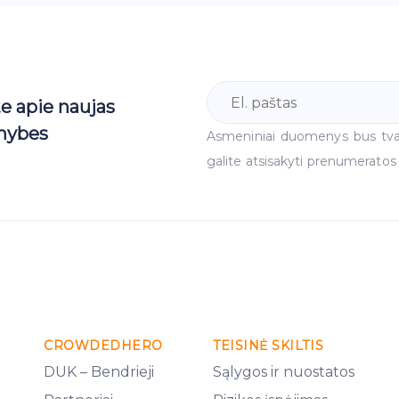
te apie naujas
mybes
Asmeniniai duomenys bus tv
galite atsisakyti prenumeratos
CROWDEDHERO
TEISINĖ SKILTIS
DUK – Bendrieji
Sąlygos ir nuostatos