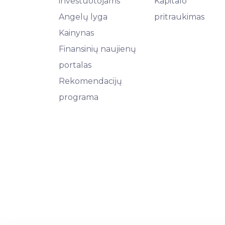
investuotojams
Kapitalo
Angelų lyga
pritraukimas
Kainynas
Finansinių naujienų
portalas
Rekomendacijų
programa