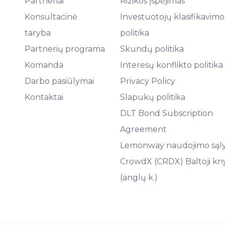
Partneriai
Rizikos įspėjimas
Konsultacinė
Investuotojų klasifikavimo
taryba
politika
Partnerių programa
Skundų politika
Komanda
Interesų konflikto politika
Darbo pasiūlymai
Privacy Policy
Kontaktai
Slapukų politika
DLT Bond Subscription
Agreement
Lemonway naudojimo sąl
CrowdX (CRDX) Baltoji kn
(anglų k.)