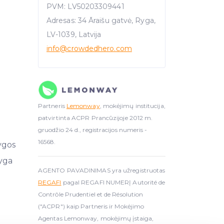
PVM: LV50203309441
Adresas: 34 Āraišu gatvė, Ryga,
LV-1039, Latvija
info
@crowdedhero.com
Partneris
Lemonway
, mokėjimų institucija,
patvirtinta ACPR Prancūzijoje 2012 m.
gruodžio 24 d., registracijos numeris -
16568.
ygos
yga
AGENTO PAVADINIMAS yra užregistruotas
REGAFI
pagal REGAFI NUMERĮ Autorité de
Contrôle Prudentiel et de Résolution
("ACPR") kaip Partneris ir Mokėjimo
Agentas Lemonway, mokėjimų įstaiga,