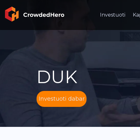
Investuoti
Ka
DUK
Investuoti dabar