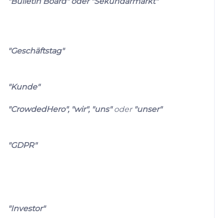
"Bulletin Board" oder "Sekundärmarkt"
"Geschäftstag"
"Kunde"
"CrowdedHero", "wir", "uns"
oder
"unser"
"GDPR"
"Investor"