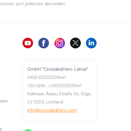
können sich jederzeit abmelden.
GmbH "CrowdedHero Latvia"
HRB 50203309441
USt-IdNr.: LV50203309441
Adresse: Āraišu Straße 34, Riga,
 von
LV-1039, Lettland
info
@crowdedhero.com
e