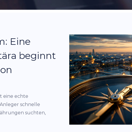
m: Eine
tära beginnt
ion
t eine echte
 Anleger schnelle
währungen suchten,