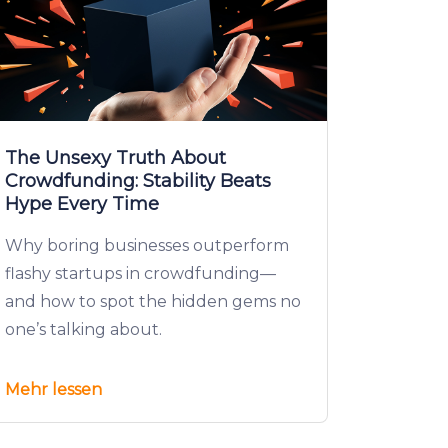
The Unsexy Truth About
Crowdfunding: Stability Beats
Hype Every Time
Why boring businesses outperform
flashy startups in crowdfunding—
and how to spot the hidden gems no
one’s talking about.
Mehr lessen