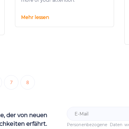
more of your attention.
Mehr lessen
7
8
te, der von neuen
hkeiten erfährt.
Personenbezogene Daten 