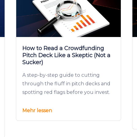
How to Read a Crowdfunding
Pitch Deck Like a Skeptic (Not a
Sucker)
A step-by-step guide to cutting
through the fluff in pitch decks and
spotting red flags before you invest.
Mehr lessen