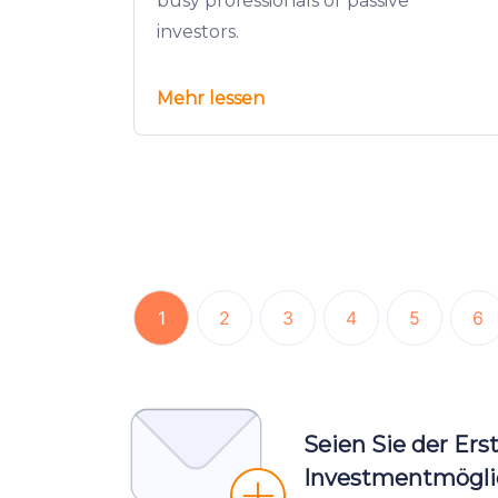
busy professionals or passive
investors.
Mehr lessen
1
2
3
4
5
6
Seien Sie der Ers
Investmentmöglic