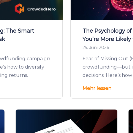
ng: The Smart
The Psychology o
sk
You’re More Likely
25. Juni 2026
rowdfunding campaign
Fear of Missing Out (
e’s how to diversify
crowdfunding—but it 
ing returns.
decisions. Here’s how
Mehr lessen