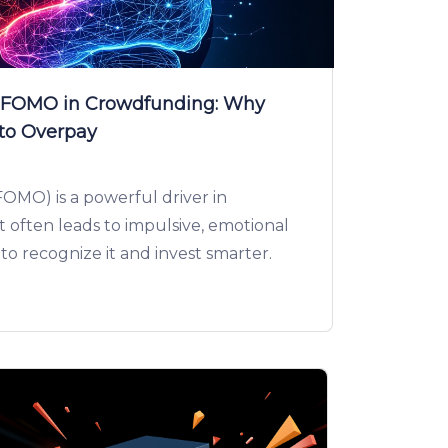
f FOMO in Crowdfunding: Why
 to Overpay
FOMO) is a powerful driver in
often leads to impulsive, emotional
 to recognize it and invest smarter.