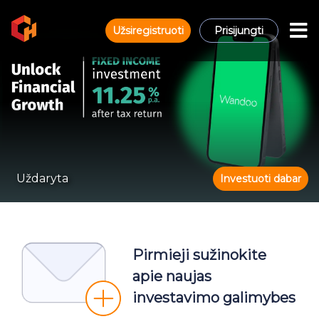
Užsiregistruoti
Prisijungti
Uždaryta
Investuoti dabar
Pirmieji sužinokite
apie naujas
investavimo galimybes