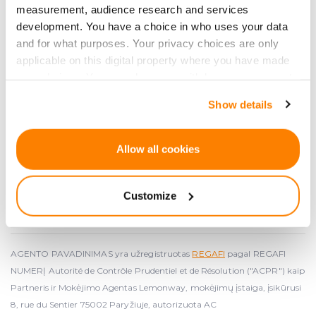
Registracijos Nr. 50203309441
measurement, audience research and services
development. You have a choice in who uses your data
PVM: LV50203309441
and for what purposes. Your privacy choices are only
Adresas: 34 Āraišu gatvė, Ryga, LV-1039, Latvija
applicable on this digital property where you have made
info
@crowdedhero.com
your choices. You can change or withdraw your consent
any time from the Cookie Declaration or by clicking on
Show details
the Privacy trigger icon.
If you allow, we would also like to:
Allow all cookies
Collect information about your geographical
location which can be accurate to within several
Customize
Partneris
Lemonway
, mokėjimų institucija, patvirtinta ACPR
meters
Prancūzijoje 2012 m. gruodžio 24 d., registracijos numeris - 16568.
Identify your device by actively scanning it for
specific characteristics (fingerprinting)
Find out more about how your personal data is processed
AGENTO PAVADINIMAS yra užregistruotas
REGAFI
pagal REGAFI
and set your preferences in the
details section
.
NUMERĮ Autorité de Contrôle Prudentiel et de Résolution ("ACPR") kaip
Partneris ir Mokėjimo Agentas Lemonway, mokėjimų įstaiga, įsikūrusi
We use cookies to provide website functionality, analyse
8, rue du Sentier 75002 Paryžiuje, autorizuota AC