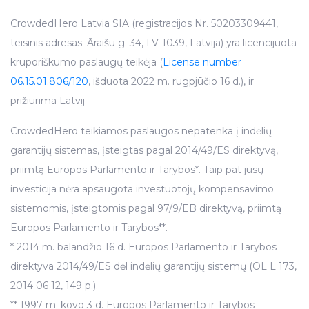
traffic data, display customized page content and
advertising. See more in our
Cookies policy
.
CrowdedHero Latvia SIA (registracijos Nr. 50203309441,
teisinis adresas: Āraišu g. 34, LV-1039, Latvija) yra licencijuota
kruporiškumo paslaugų teikėja (
License number
06.15.01.806/120
, išduota 2022 m. rugpjūčio 16 d.), ir
prižiūrima Latvij
CrowdedHero teikiamos paslaugos nepatenka į indėlių
garantijų sistemas, įsteigtas pagal 2014/49/ES direktyvą,
priimtą Europos Parlamento ir Tarybos*. Taip pat jūsų
investicija nėra apsaugota investuotojų kompensavimo
sistemomis, įsteigtomis pagal 97/9/EB direktyvą, priimtą
Europos Parlamento ir Tarybos**.
* 2014 m. balandžio 16 d. Europos Parlamento ir Tarybos
direktyva 2014/49/ES dėl indėlių garantijų sistemų (OL L 173,
2014 06 12, 149 p.).
** 1997 m. kovo 3 d. Europos Parlamento ir Tarybos